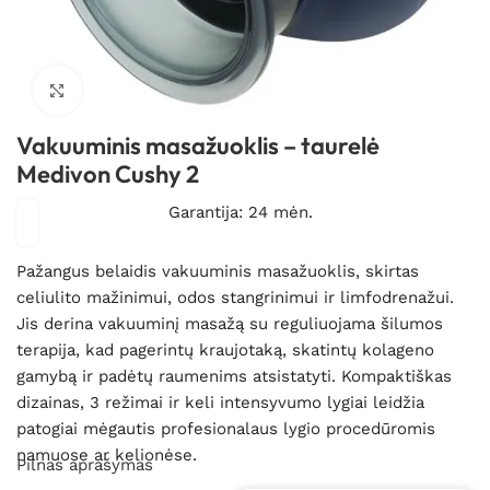
Spustelėkite, kad padidintumėte
Vakuuminis masažuoklis – taurelė
Medivon Cushy 2
Garantija: 24 mėn.
Pažangus belaidis vakuuminis masažuoklis, skirtas
celiulito mažinimui, odos stangrinimui ir limfodrenažui.
Jis derina vakuuminį masažą su reguliuojama šilumos
terapija, kad pagerintų kraujotaką, skatintų kolageno
gamybą ir padėtų raumenims atsistatyti. Kompaktiškas
dizainas, 3 režimai ir keli intensyvumo lygiai leidžia
patogiai mėgautis profesionalaus lygio procedūromis
namuose ar kelionėse.
Pilnas aprašymas