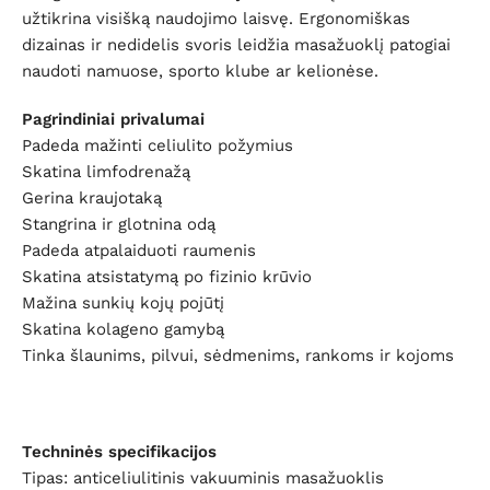
užtikrina visišką naudojimo laisvę. Ergonomiškas
dizainas ir nedidelis svoris leidžia masažuoklį patogiai
naudoti namuose, sporto klube ar kelionėse.
Pagrindiniai privalumai
Padeda mažinti celiulito požymius
Skatina limfodrenažą
Gerina kraujotaką
Stangrina ir glotnina odą
Padeda atpalaiduoti raumenis
Skatina atsistatymą po fizinio krūvio
Mažina sunkių kojų pojūtį
Skatina kolageno gamybą
Tinka šlaunims, pilvui, sėdmenims, rankoms ir kojoms
Techninės specifikacijos
Tipas: anticeliulitinis vakuuminis masažuoklis