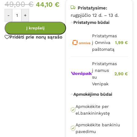
49,00
€
44,10
€
Pristatysime:
-
+
rugpjūčio 12 d. – 13 d.
Pristatymo būdai
Į krepšelį
Pristatymas
Pridėti prie norų sąrašo
į Omniva
1,99 €
paštomatą
Pristatymas
į namus
2,90 €
su
Venipak
Apmokėjimo būdai
Apmokėkite per
el.bankininkystę
Apmokėkite bankiniu
pavedimu