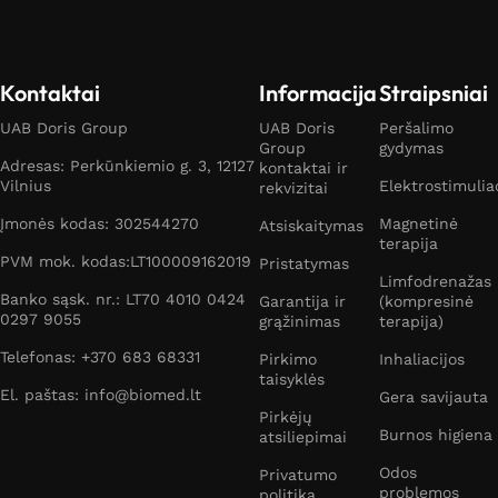
Kontaktai
Informacija
Straipsniai
UAB Doris Group
UAB Doris
Peršalimo
Group
gydymas
Adresas: Perkūnkiemio g. 3, 12127
kontaktai ir
Vilnius
Elektrostimulia
rekvizitai
Įmonės kodas: 302544270
Magnetinė
Atsiskaitymas
terapija
PVM mok. kodas:LT100009162019
Pristatymas
Limfodrenažas
Banko sąsk. nr.: LT70 4010 0424
Garantija ir
(kompresinė
0297 9055
grąžinimas
terapija)
Telefonas: +370 683 68331
Pirkimo
Inhaliacijos
taisyklės
El. paštas: info@biomed.lt
Gera savijauta
Pirkėjų
Burnos higiena
atsiliepimai
Odos
Privatumo
problemos
politika