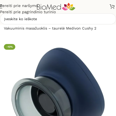
Pereiti prie naršymo
Pereiti prie pagrindinio turinio
Pradžia
»
Masažuokliai
»
Vakuuminio masažo aparatai
»
Vakuuminis masažuoklis – taurelė Medivon Cushy 2
-10%