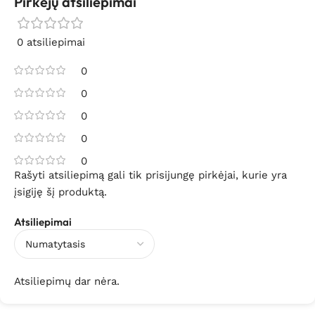
Pirkėjų atsiliepimai
0 atsiliepimai
0
0
0
0
0
Rašyti atsiliepimą gali tik prisijungę pirkėjai, kurie yra
įsigiję šį produktą.
Atsiliepimai
Atsiliepimų dar nėra.