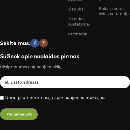
Poliarizuotos
Slapukai
šviesos terapija
Slapukų
nustatymai
Partneriai
Sekite mus:
Sužinok apie nuolaidas pirmas
Užsiprenumeruok naujienlaiškį
Noriu gauti informaciją apie naujienas ir akcijas.