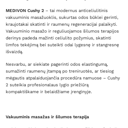
MEDIVON Cushy 2
– tai modernus anticeliulitinis
vakuuminis masažuoklis, sukurtas odos būklei gerinti,
kraujotakai skatinti ir raumenų regeneracijai palaikyti.
Vakuuminio masažo ir reguliuojamos šilumos terapijos
derinys padeda mažinti celiulito požymius, skatinti
limfos tekėjimą bei suteikti odai lygesnę ir stangresnę
išvaizdą.
Nesvarbu, ar siekiate pagerinti odos elastingumą,
sumažinti raumenų įtampą po treniruotės, ar tiesiog
mėgautis atpalaiduojančia procedūra namuose – Cushy
2 suteikia profesionalaus lygio priežiūrą
kompaktiškame ir belaidžiame įrenginyje.
Vakuuminis masažas ir šilumos terapija