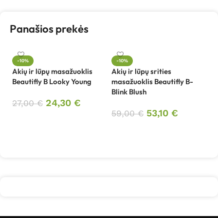
Panašios prekės
-10%
-10%
Akių ir lūpų masažuoklis
Akių ir lūpų srities
An
Beautifly B Looky Young
masažuoklis Beautifly B-
Be
Blink Blush
24,30
€
27,00
€
8
53,10
€
59,00
€
Į krepšelį
Į krepšelį