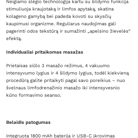
Neigiamo slėgio technologija kartu su šildymo funkcija
stimuliuoja kraujotaką ir limfos apytaką, skatina
kolageno gamybą bei padeda kovoti su skysčių
kaupimusi organizme. Reguliarus naudojimas gali
pagerinti odos tekstūrą ir sumažinti „apelsino žievelės“
efektą.
Individualiai pritaikomas masažas
Prietaisas siūlo 3 masažo režimus, 4 vakuumo
intensyvumo lygius ir 4 šildymo lygius, todėl kiekvieną
procedūrą galite pritaikyti pagal savo poreikius – nuo
švelnaus limfodrenažinio masažo iki intensyvesnio
kūno formavimo seanso.
Belaidis patogumas
Integruota 1800 mAh baterija ir USB-C įkrovimas