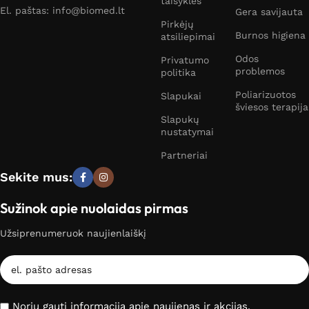
taisyklės
El. paštas: info@biomed.lt
Gera savijauta
Pirkėjų
Burnos higiena
atsiliepimai
Odos
Privatumo
problemos
politika
Poliarizuotos
Slapukai
šviesos terapija
Slapukų
nustatymai
Partneriai
Sekite mus:
Sužinok apie nuolaidas pirmas
Užsiprenumeruok naujienlaiškį
Noriu gauti informaciją apie naujienas ir akcijas.