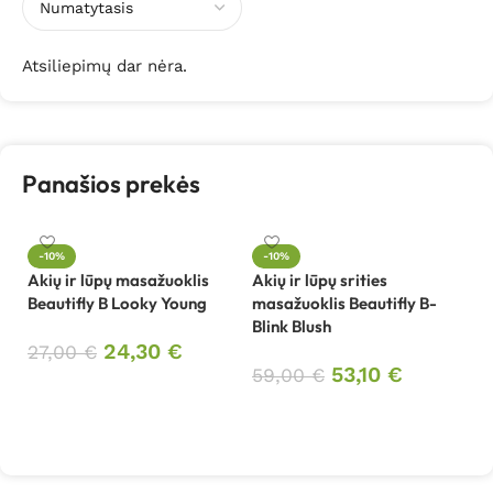
Atsiliepimų dar nėra.
Panašios prekės
-10%
-10%
Akių ir lūpų masažuoklis
Akių ir lūpų srities
An
Beautifly B Looky Young
masažuoklis Beautifly B-
Be
Blink Blush
24,30
€
27,00
€
8
53,10
€
59,00
€
Į krepšelį
Į krepšelį