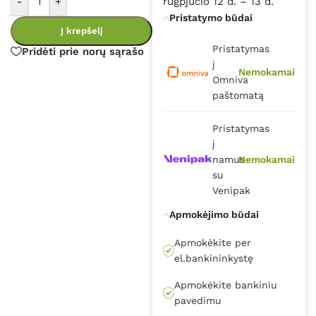
-
+
rugpjūčio 12 d. – 13 d.
Pristatymo būdai
Į krepšelį
Pristatymas
Pridėti prie norų sąrašo
į
Nemokamai
Omniva
paštomatą
Pristatymas
į
namus
Nemokamai
su
Venipak
Apmokėjimo būdai
Apmokėkite per
el.bankininkystę
Apmokėkite bankiniu
pavedimu