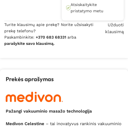
Atsiskaitykite
pristatymo metu
Turite klausimų apie prekę? Norite užsisakyti
Užduoti
prekę telefonu?
klausimą
Paskambinkite:
+370 683 68331
arba
parašykite savo klausimą.
Prekės aprašymas
Pažangi vakuuminio masažo technologija
Medivon Celestine
– tai inovatyvus rankinis vakuuminio