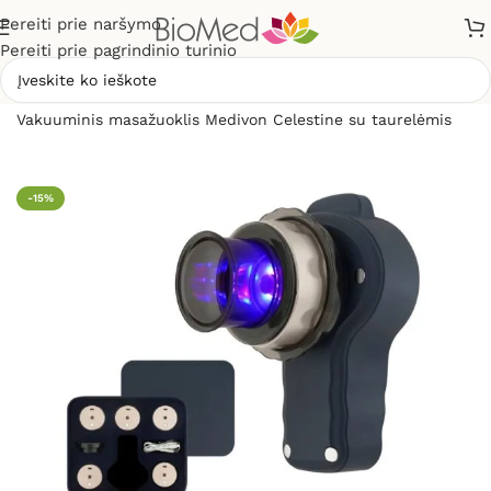
Pereiti prie naršymo
Pereiti prie pagrindinio turinio
Pradžia
»
Masažuokliai
»
Vakuuminio masažo aparatai
»
Vakuuminis masažuoklis Medivon Celestine su taurelėmis
-15%