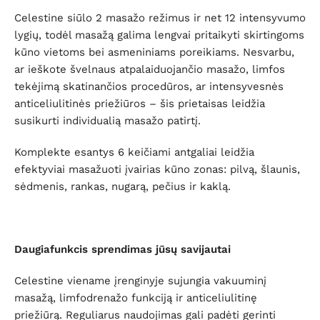
Celestine siūlo 2 masažo režimus ir net 12 intensyvumo
lygių, todėl masažą galima lengvai pritaikyti skirtingoms
kūno vietoms bei asmeniniams poreikiams. Nesvarbu,
ar ieškote švelnaus atpalaiduojančio masažo, limfos
tekėjimą skatinančios procedūros, ar intensyvesnės
anticeliulitinės priežiūros – šis prietaisas leidžia
susikurti individualią masažo patirtį.
Komplekte esantys 6 keičiami antgaliai leidžia
efektyviai masažuoti įvairias kūno zonas: pilvą, šlaunis,
sėdmenis, rankas, nugarą, pečius ir kaklą.
Daugiafunkcis sprendimas jūsų savijautai
Celestine viename įrenginyje sujungia vakuuminį
masažą, limfodrenažo funkciją ir anticeliulitinę
priežiūrą. Reguliarus naudojimas gali padėti gerinti