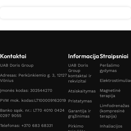
Kontaktai
Informacija
Straipsniai
UAB Doris Group
UAB Doris
Peršalimo
Group
gydymas
Adresas: Perkūnkiemio g. 3, 12127
kontaktai ir
Vilnius
Elektrostimulia
rekvizitai
Įmonės kodas: 302544270
Magnetinė
Atsiskaitymas
terapija
PVM mok. kodas:LT100009162019
Pristatymas
Limfodrenažas
Banko sąsk. nr.: LT70 4010 0424
Garantija ir
(kompresinė
0297 9055
grąžinimas
terapija)
Telefonas: +370 683 68331
Pirkimo
Inhaliacijos