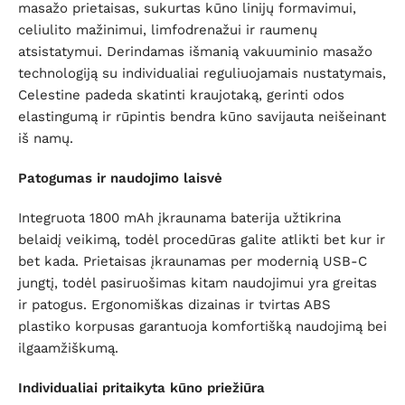
masažo prietaisas, sukurtas kūno linijų formavimui,
celiulito mažinimui, limfodrenažui ir raumenų
atsistatymui. Derindamas išmanią vakuuminio masažo
technologiją su individualiai reguliuojamais nustatymais,
Celestine padeda skatinti kraujotaką, gerinti odos
elastingumą ir rūpintis bendra kūno savijauta neišeinant
iš namų.
Patogumas ir naudojimo laisvė
Integruota 1800 mAh įkraunama baterija užtikrina
belaidį veikimą, todėl procedūras galite atlikti bet kur ir
bet kada. Prietaisas įkraunamas per modernią USB-C
jungtį, todėl pasiruošimas kitam naudojimui yra greitas
ir patogus. Ergonomiškas dizainas ir tvirtas ABS
plastiko korpusas garantuoja komfortišką naudojimą bei
ilgaamžiškumą.
Individualiai pritaikyta kūno priežiūra