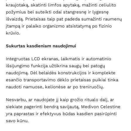
kraujotaką, skatinti limfos apytaką, mažinti celiulito
požymius bei suteikti odai stangresnę ir lygesnę
išvaizdą. Prietaisas taip pat padeda sumažinti raumenų
įtampą ir palaiko organizmo atsistatymą po fizinio
krūvio.
Sukurtas kasdieniam naudojimui
Integruotas LCD ekranas, laikmatis ir automatinio
išsijungimo funkcija užtikrina saugų bei patogų
naudojimą. Dėl belaidės konstrukcijos ir komplekte
esančio transportavimo dėklo prietaisas puikiai tinka
naudoti namuose, kelionėse ar po treniruočių.
Nesvarbu, ar naudojate jį kaip grožio ritualo dalį, ar
siekiate pagerinti bendrą savijautą, Medivon Celestine
yra paprastas ir efektyvus būdas kasdien pasirūpinti
savo kūnu.