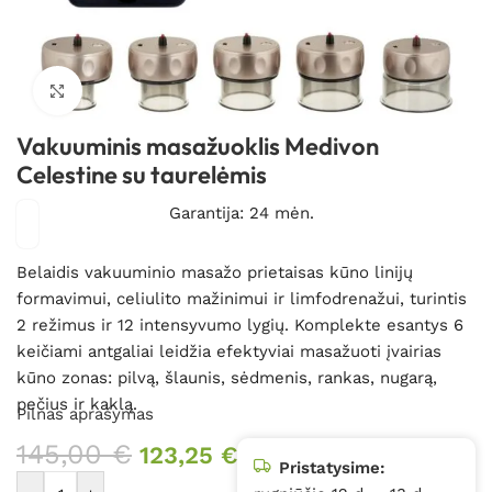
Spustelėkite, kad padidintumėte
Vakuuminis masažuoklis Medivon
Celestine su taurelėmis
Garantija: 24 mėn.
Belaidis vakuuminio masažo prietaisas kūno linijų
formavimui, celiulito mažinimui ir limfodrenažui, turintis
2 režimus ir 12 intensyvumo lygių. Komplekte esantys 6
keičiami antgaliai leidžia efektyviai masažuoti įvairias
kūno zonas: pilvą, šlaunis, sėdmenis, rankas, nugarą,
pečius ir kaklą.
Pilnas aprašymas
145,00
€
123,25
€
Pristatysime: