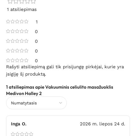
1 atsiliepimas
1
0
0
0
0
Rašyti atsiliepimą gali tik prisijungę pirkėjai, kurie yra
įsigiję šį produktą.
1 atsiliepimas apie
Vakuuminis celiulito masažuoklis
Medivon Halley 2
Inga O.
2026 m. liepos 24 d.