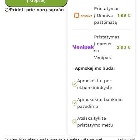
Į krepšelį
Pristatymas
Pridėti prie norų sąrašo
į Omniva
1,99 €
paštomatą
Pristatymas
į namus
2,90 €
su
Venipak
Apmokėjimo būdai
Apmokėkite per
el.bankininkystę
Apmokėkite bankiniu
pavedimu
Atsiskaitykite
pristatymo metu