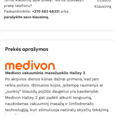
Turite klausimų apie prekę? Norite užsisakyti
Užduoti
prekę telefonu?
klausimą
Paskambinkite:
+370 683 68331
arba
parašykite savo klausimą.
Prekės aprašymas
Medivon vakuuminis masažuoklis Halley 2
Po aktyvios dienos kūnas dažnai primena, kad jam
reikia poilsio. Ištinusios kojos, įsitempę raumenys ar
„sunkių“ blauzdų pojūtis daugeliui yra kasdienybė.
Medivon Halley 2 gali padėti atkurti lengvumą,
naudodamas vakuuminį masažą ir limfodrenažo
technologiją, kuri stimuliuoja natūralų skysčių tekėjimą