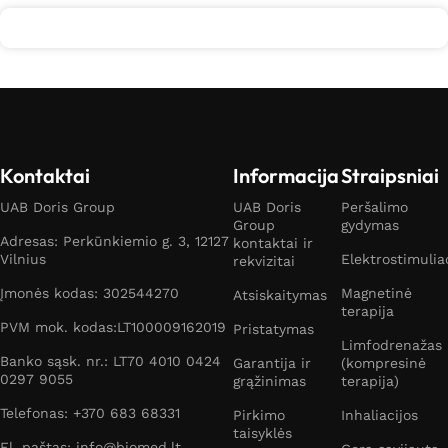
Kontaktai
Informacija
Straipsniai
UAB Doris Group
UAB Doris
Peršalimo
Group
gydymas
Adresas: Perkūnkiemio g. 3, 12127
kontaktai ir
Vilnius
Elektrostimulia
rekvizitai
Įmonės kodas: 302544270
Magnetinė
Atsiskaitymas
terapija
PVM mok. kodas:LT100009162019
Pristatymas
Limfodrenažas
Banko sąsk. nr.: LT70 4010 0424
Garantija ir
(kompresinė
0297 9055
grąžinimas
terapija)
Telefonas: +370 683 68331
Pirkimo
Inhaliacijos
taisyklės
El. paštas: info@biomed.lt