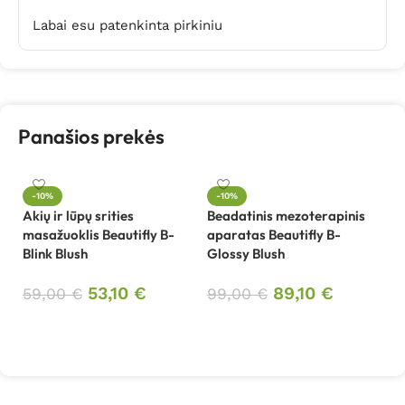
Labai esu patenkinta pirkiniu
Panašios prekės
-10%
-10%
Akių ir lūpų srities
Beadatinis mezoterapinis
Be
masažuoklis Beautifly B-
aparatas Beautifly B-
su
Blink Blush
Glossy Blush
Na
53,10
€
89,10
€
59,00
€
99,00
€
8
Į krepšelį
Į krepšelį