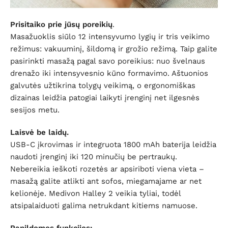
Prisitaiko prie jūsų poreikių
.
Masažuoklis siūlo 12 intensyvumo lygių ir tris veikimo
režimus: vakuuminį, šildomą ir grožio režimą. Taip galite
pasirinkti masažą pagal savo poreikius: nuo švelnaus
drenažo iki intensyvesnio kūno formavimo. Aštuonios
galvutės užtikrina tolygų veikimą, o ergonomiškas
dizainas leidžia patogiai laikyti įrenginį net ilgesnės
sesijos metu.
Laisvė be laidų.
USB-C įkrovimas ir integruota 1800 mAh baterija leidžia
naudoti įrenginį iki 120 minučių be pertraukų.
Nebereikia ieškoti rozetės ar apsiriboti viena vieta –
masažą galite atlikti ant sofos, miegamajame ar net
kelionėje. Medivon Halley 2 veikia tyliai, todėl
atsipalaiduoti galima netrukdant kitiems namuose.