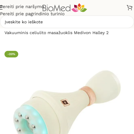
Pereiti prie naršymo
Pereiti prie pagrindinio turinio
Pradžia
»
Masažuokliai
»
Anticeliulitiniai masažuokliai
»
Vakuuminis celiulito masažuoklis Medivon Halley 2
-20%