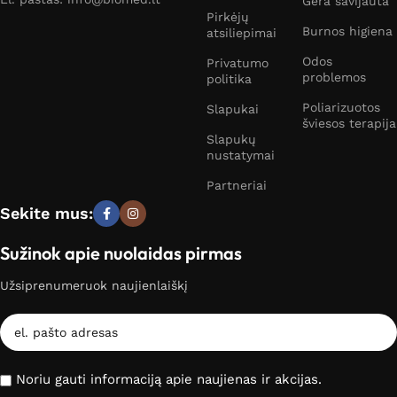
Gera savijauta
Pirkėjų
Burnos higiena
atsiliepimai
Odos
Privatumo
problemos
politika
Poliarizuotos
Slapukai
šviesos terapija
Slapukų
nustatymai
Partneriai
Sekite mus:
Sužinok apie nuolaidas pirmas
Užsiprenumeruok naujienlaiškį
Noriu gauti informaciją apie naujienas ir akcijas.