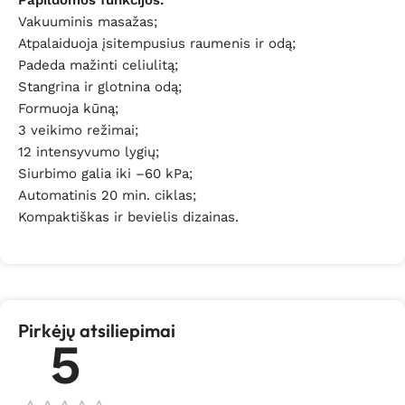
Papildomos funkcijos:
Vakuuminis masažas;
Atpalaiduoja įsitempusius raumenis ir odą;
Padeda mažinti celiulitą;
Stangrina ir glotnina odą;
Formuoja kūną;
3 veikimo režimai;
12 intensyvumo lygių;
Siurbimo galia iki –60 kPa;
Automatinis 20 min. ciklas;
Kompaktiškas ir bevielis dizainas.
Pirkėjų atsiliepimai
5