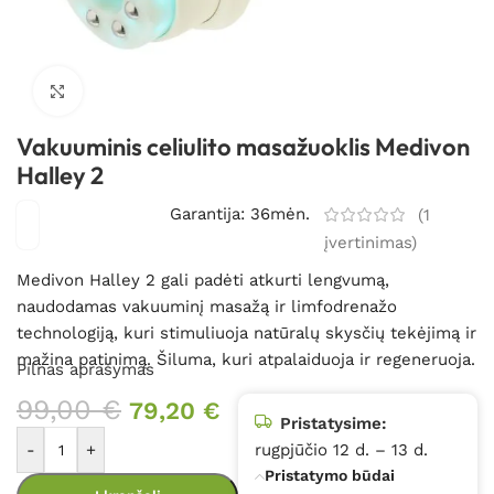
Spustelėkite, kad padidintumėte
Vakuuminis celiulito masažuoklis Medivon
Halley 2
Garantija: 36mėn.
(
1
įvertinimas)
Medivon Halley 2 gali padėti atkurti lengvumą,
naudodamas vakuuminį masažą ir limfodrenažo
technologiją, kuri stimuliuoja natūralų skysčių tekėjimą ir
mažina patinimą. Šiluma, kuri atpalaiduoja ir regeneruoja.
Pilnas aprašymas
99,00
€
79,20
€
Pristatysime:
-
+
rugpjūčio 12 d. – 13 d.
Pristatymo būdai