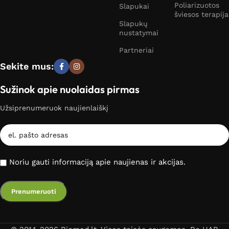
Poliarizuotos
Slapukai
šviesos terapija
Slapukų
nustatymai
Partneriai
Sekite mus:
Sužinok apie nuolaidas pirmas
Užsiprenumeruok naujienlaiškį
Noriu gauti informaciją apie naujienas ir akcijas.