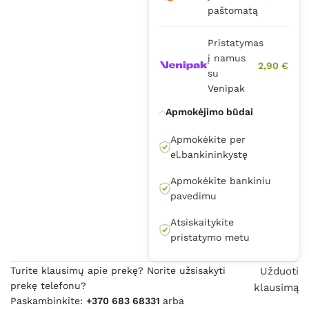
paštomatą
Pristatymas
į namus
2,90 €
su
Venipak
Apmokėjimo būdai
Apmokėkite per
el.bankininkystę
Apmokėkite bankiniu
pavedimu
Atsiskaitykite
pristatymo metu
Turite klausimų apie prekę? Norite užsisakyti
Užduoti
prekę telefonu?
klausimą
Paskambinkite:
+370 683 68331
arba