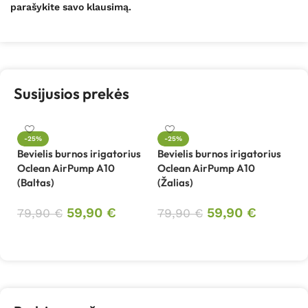
parašykite savo klausimą.
Susijusios prekės
-25%
-25%
Bevielis burnos irigatorius
Bevielis burnos irigatorius
Oclean AirPump A10
Oclean AirPump A10
(Baltas)
(Žalias)
59,90
€
59,90
€
79,90
€
79,90
€
Į krepšelį
Į krepšelį