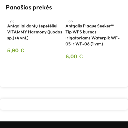
Panašios prekės
Antgaliai dantų šepetėliui
Antgalis Plaque Seeker™
VITAMMY Harmony (juodos
Tip WPS burnos
Be
sp.) (4 vnt.)
irigatoriams Waterpik WF-
sp
05 ir WF-06 (1 vnt.)
B
5,90
€
6,00
€
4
Į krepšelį
Į krepšelį