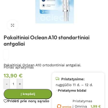
Spustelėkite, kad padidintumėte
Pakaitiniai Oclean A10 standartiniai
antgaliai
Pakaitiniai Oclean A10 ortodontiniai antgaliai.
Pilnas aprašymas
13,90
€
Pristatysime:
-
+
rugpjūčio 11 d. – 12 d.
Pristatymo būdai
Į krepšelį
Pridėti prie norų sąrašo
Pristatymas
į Omniva
1,99 €