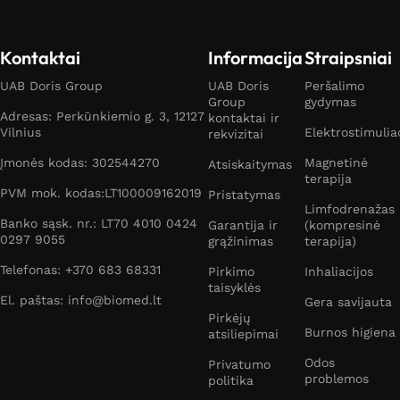
Kontaktai
Informacija
Straipsniai
UAB Doris Group
UAB Doris
Peršalimo
Group
gydymas
Adresas: Perkūnkiemio g. 3, 12127
kontaktai ir
Vilnius
Elektrostimulia
rekvizitai
Įmonės kodas: 302544270
Magnetinė
Atsiskaitymas
terapija
PVM mok. kodas:LT100009162019
Pristatymas
Limfodrenažas
Banko sąsk. nr.: LT70 4010 0424
Garantija ir
(kompresinė
0297 9055
grąžinimas
terapija)
Telefonas: +370 683 68331
Pirkimo
Inhaliacijos
taisyklės
El. paštas: info@biomed.lt
Gera savijauta
Pirkėjų
Burnos higiena
atsiliepimai
Odos
Privatumo
problemos
politika