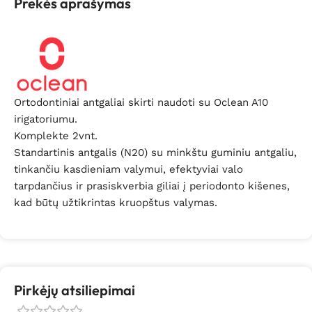
Prekės aprašymas
Ortodontiniai antgaliai skirti naudoti su Oclean A10
irigatoriumu.
Komplekte 2vnt.
Standartinis antgalis (N20) su minkštu guminiu antgaliu,
tinkančiu kasdieniam valymui, efektyviai valo
tarpdančius ir prasiskverbia giliai į periodonto kišenes,
kad būtų užtikrintas kruopštus valymas.
Pirkėjų atsiliepimai