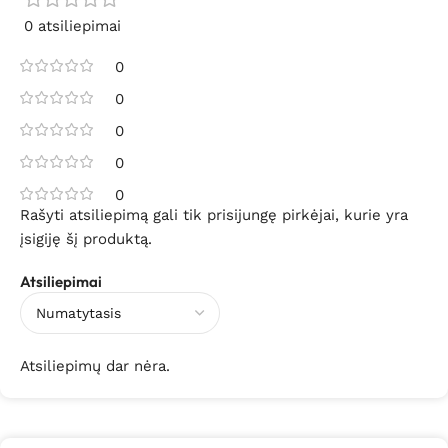
0 atsiliepimai
0
0
0
0
0
Rašyti atsiliepimą gali tik prisijungę pirkėjai, kurie yra
įsigiję šį produktą.
Atsiliepimai
Atsiliepimų dar nėra.