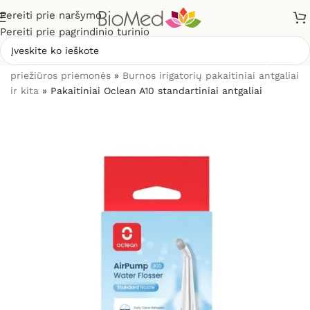
Pereiti prie naršymo
Pereiti prie pagrindinio turinio
Pradžia
»
Sveikatos priežiūrai
»
Burnos higienos, dantų
priežiūros priemonės
»
Burnos irigatorių pakaitiniai antgaliai
ir kita
»
Pakaitiniai Oclean A10 standartiniai antgaliai