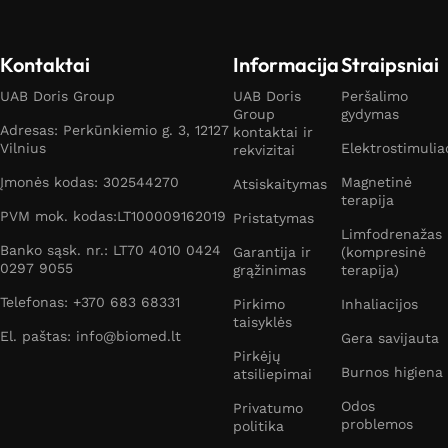
Kontaktai
Informacija
Straipsniai
UAB Doris Group
UAB Doris
Peršalimo
Group
gydymas
Adresas: Perkūnkiemio g. 3, 12127
kontaktai ir
Vilnius
Elektrostimulia
rekvizitai
Įmonės kodas: 302544270
Magnetinė
Atsiskaitymas
terapija
PVM mok. kodas:LT100009162019
Pristatymas
Limfodrenažas
Banko sąsk. nr.: LT70 4010 0424
Garantija ir
(kompresinė
0297 9055
grąžinimas
terapija)
Telefonas: +370 683 68331
Pirkimo
Inhaliacijos
taisyklės
El. paštas: info@biomed.lt
Gera savijauta
Pirkėjų
Burnos higiena
atsiliepimai
Odos
Privatumo
problemos
politika