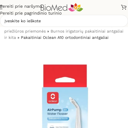
Pereiti prie naršymo
Pereiti prie pagrindinio turinio
Pradžia
»
Sveikatos priežiūrai
»
Burnos higienos, dantų
priežiūros priemonės
»
Burnos irigatorių pakaitiniai antgaliai
ir kita
»
Pakaitiniai Oclean A10 ortodontiniai antgaliai