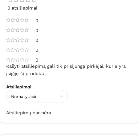
0 atsiliepimai
0
0
0
0
0
Rašyti atsiliepimą gali tik prisijungę pirkėjai, kurie yra
įsigiję šį produktą.
Atsiliepimai
Atsiliepimų dar nėra.