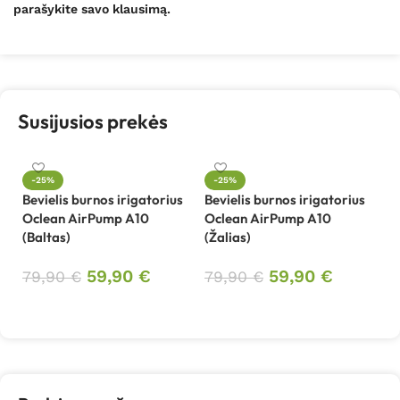
parašykite savo klausimą.
Susijusios prekės
-25%
-25%
Bevielis burnos irigatorius
Bevielis burnos irigatorius
Oclean AirPump A10
Oclean AirPump A10
(Baltas)
(Žalias)
59,90
€
59,90
€
79,90
€
79,90
€
Į krepšelį
Į krepšelį