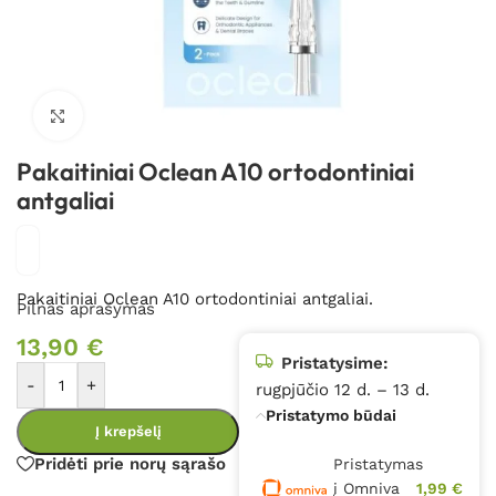
Spustelėkite, kad padidintumėte
Pakaitiniai Oclean A10 ortodontiniai
antgaliai
Pakaitiniai Oclean A10 ortodontiniai antgaliai.
Pilnas aprašymas
13,90
€
Pristatysime:
-
+
rugpjūčio 12 d. – 13 d.
Pristatymo būdai
Į krepšelį
Pridėti prie norų sąrašo
Pristatymas
į Omniva
1,99 €