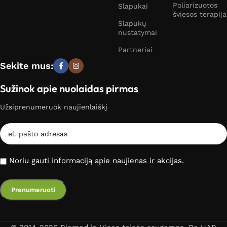
Poliarizuotos
Slapukai
šviesos terapija
Slapukų
nustatymai
Partneriai
Sekite mus:
Sužinok apie nuolaidas pirmas
Užsiprenumeruok naujienlaiškį
Noriu gauti informaciją apie naujienas ir akcijas.