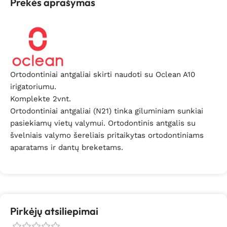
Prekės aprašymas
Ortodontiniai antgaliai skirti naudoti su Oclean A10
irigatoriumu.
Komplekte 2vnt.
Ortodontiniai antgaliai (N21) tinka giluminiam sunkiai
pasiekiamų vietų valymui. Ortodontinis antgalis su
švelniais valymo šereliais pritaikytas ortodontiniams
aparatams ir dantų breketams.
Pirkėjų atsiliepimai