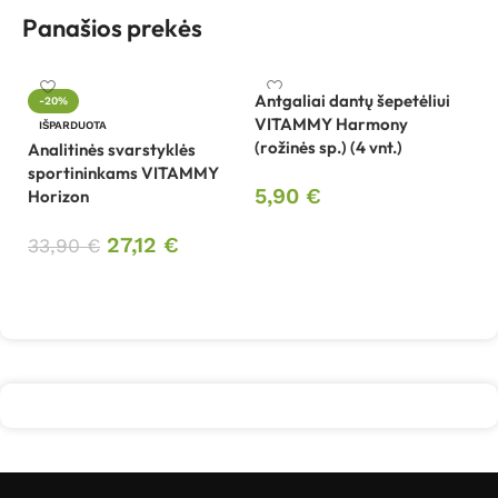
Panašios prekės
Antgaliai dantų šepetėliui
-20%
VITAMMY Harmony
Be
IŠPARDUOTA
(rožinės sp.) (4 vnt.)
sp
Analitinės svarstyklės
B
sportininkams VITAMMY
5,90
€
Horizon
4
Į krepšelį
27,12
€
33,90
€
Daugiau