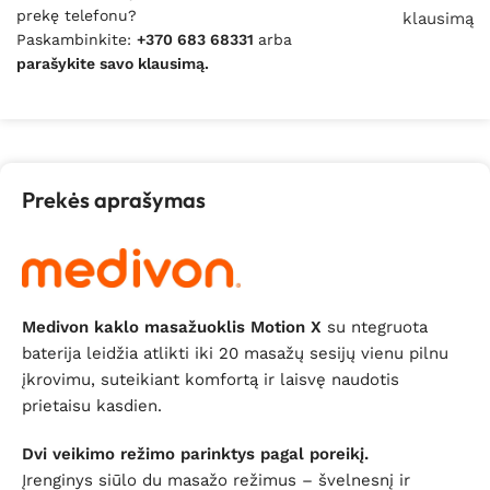
prekę telefonu?
klausimą
Paskambinkite:
+370 683 68331
arba
parašykite savo klausimą.
Prekės aprašymas
Medivon kaklo masažuoklis Motion X
su ntegruota
baterija leidžia atlikti iki 20 masažų sesijų vienu pilnu
įkrovimu, suteikiant komfortą ir laisvę naudotis
prietaisu kasdien.
Dvi veikimo režimo parinktys pagal poreikį.
Įrenginys siūlo du masažo režimus – švelnesnį ir