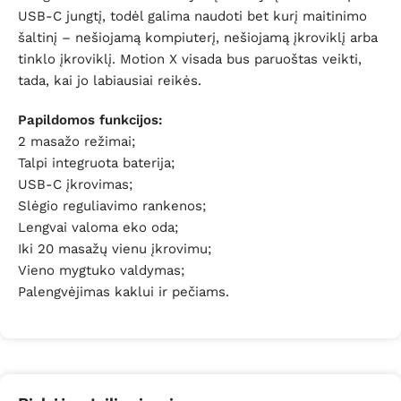
USB-C jungtį, todėl galima naudoti bet kurį maitinimo
šaltinį – nešiojamą kompiuterį, nešiojamą įkroviklį arba
tinklo įkroviklį. Motion X visada bus paruoštas veikti,
tada, kai jo labiausiai reikės.
Papildomos funkcijos:
2 masažo režimai;
Talpi integruota baterija;
USB-C įkrovimas;
Slėgio reguliavimo rankenos;
Lengvai valoma eko oda;
Iki 20 masažų vienu įkrovimu;
Vieno mygtuko valdymas;
Palengvėjimas kaklui ir pečiams.