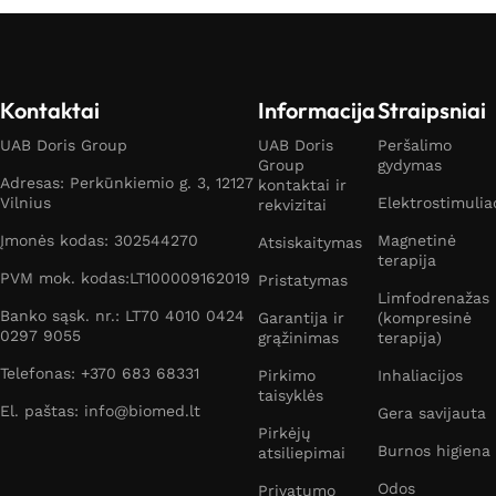
Kontaktai
Informacija
Straipsniai
UAB Doris Group
UAB Doris
Peršalimo
Group
gydymas
Adresas: Perkūnkiemio g. 3, 12127
kontaktai ir
Vilnius
Elektrostimulia
rekvizitai
Įmonės kodas: 302544270
Magnetinė
Atsiskaitymas
terapija
PVM mok. kodas:LT100009162019
Pristatymas
Limfodrenažas
Banko sąsk. nr.: LT70 4010 0424
Garantija ir
(kompresinė
0297 9055
grąžinimas
terapija)
Telefonas: +370 683 68331
Pirkimo
Inhaliacijos
taisyklės
El. paštas: info@biomed.lt
Gera savijauta
Pirkėjų
Burnos higiena
atsiliepimai
Odos
Privatumo