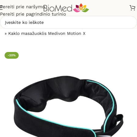
Pereiti prie naršymo
Pereiti prie pagrindinio turinio
Pradžia
»
Masažuokliai
»
Kaklo, pečių, sprando masažuokliai
»
Kaklo masažuoklis Medivon Motion X
-20%