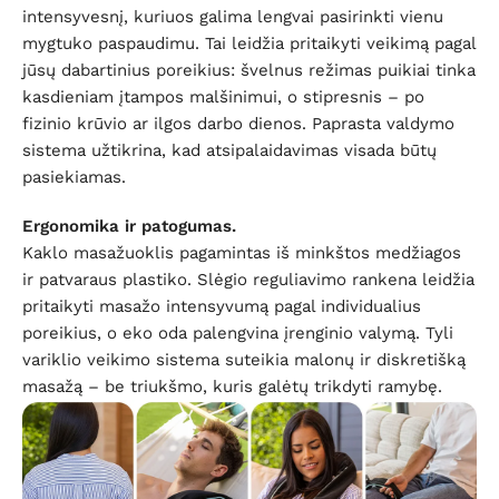
intensyvesnį, kuriuos galima lengvai pasirinkti vienu
mygtuko paspaudimu. Tai leidžia pritaikyti veikimą pagal
jūsų dabartinius poreikius: švelnus režimas puikiai tinka
kasdieniam įtampos malšinimui, o stipresnis – po
fizinio krūvio ar ilgos darbo dienos. Paprasta valdymo
sistema užtikrina, kad atsipalaidavimas visada būtų
pasiekiamas.
Ergonomika ir patogumas.
Kaklo masažuoklis pagamintas iš minkštos medžiagos
ir patvaraus plastiko. Slėgio reguliavimo rankena leidžia
pritaikyti masažo intensyvumą pagal individualius
poreikius, o eko oda palengvina įrenginio valymą. Tyli
variklio veikimo sistema suteikia malonų ir diskretišką
masažą – be triukšmo, kuris galėtų trikdyti ramybę.