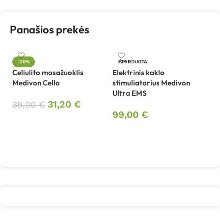
Panašios prekės
-20%
IŠPARDUOTA
Celiulito masažuoklis
Elektrinis kaklo
In
Medivon Cello
stimuliatorius Medivon
sm
Ultra EMS
B
31,20
€
39,00
€
99,00
€
Į krepšelį
1
Daugiau