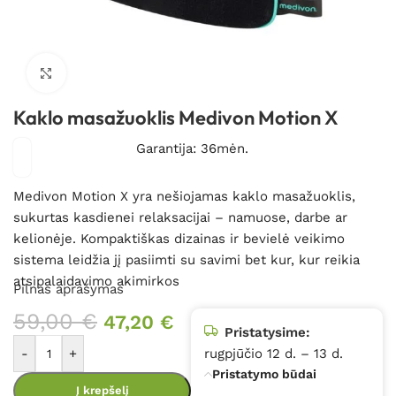
Spustelėkite, kad padidintumėte
Kaklo masažuoklis Medivon Motion X
Garantija: 36mėn.
Medivon Motion X yra nešiojamas kaklo masažuoklis,
sukurtas kasdienei relaksacijai – namuose, darbe ar
kelionėje. Kompaktiškas dizainas ir bevielė veikimo
sistema leidžia jį pasiimti su savimi bet kur, kur reikia
atsipalaidavimo akimirkos
Pilnas aprašymas
59,00
€
47,20
€
Pristatysime:
-
+
rugpjūčio 12 d. – 13 d.
Pristatymo būdai
Į krepšelį