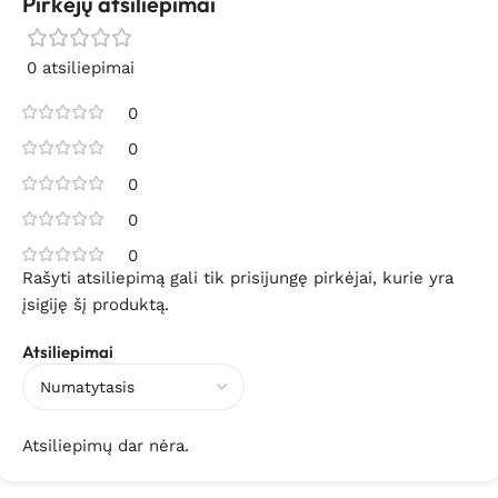
Pirkėjų atsiliepimai
0 atsiliepimai
0
0
0
0
0
Rašyti atsiliepimą gali tik prisijungę pirkėjai, kurie yra
įsigiję šį produktą.
Atsiliepimai
Atsiliepimų dar nėra.