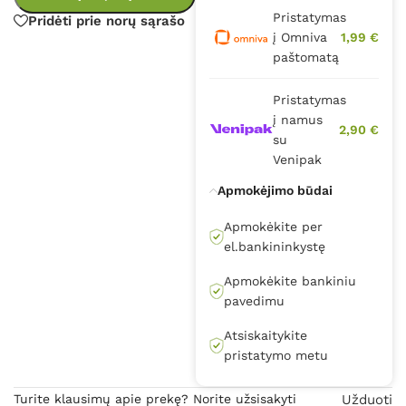
Pristatymas
Pridėti prie norų sąrašo
į Omniva
1,99 €
paštomatą
Pristatymas
į namus
2,90 €
su
Venipak
Apmokėjimo būdai
Apmokėkite per
el.bankininkystę
Apmokėkite bankiniu
pavedimu
Atsiskaitykite
pristatymo metu
Turite klausimų apie prekę? Norite užsisakyti
Užduoti