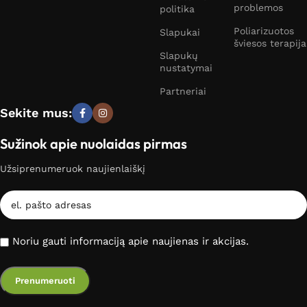
problemos
politika
Poliarizuotos
Slapukai
šviesos terapija
Slapukų
nustatymai
Partneriai
Sekite mus:
Sužinok apie nuolaidas pirmas
Užsiprenumeruok naujienlaiškį
Noriu gauti informaciją apie naujienas ir akcijas.