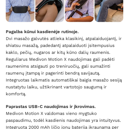
Pagalba kūnui kasdienėje rutinoje.
Dvi masažo galvutės atlieka klasikinį, atpalaiduojantį, ir
shiatsu masažą, padedantį atpalaiduoti įsitempusius
kaklo, pečių, nugaros ar kitų kūno dalių raumenis.
Reguliarus Medivon Motion X naudojimas gali padėti
raumenims atsigauti po treniruočių, gali sumažinti
raumenų įtampą ir pagerinti bendrą savijautą.
Integruotas laikmatis automatiškai baigia masažo sesiją
nustatytu laiku, užtikrinant vartotojo saugumą ir
komfortą.
Paprastas USB-C naudojimas ir įkrovimas.
Medivon Motion X valdomas vieno mygtuko
paspaudimu, todėl kasdienis naudojimas yra intuityvus.
Integruota 2000 mAh ličio jonų baterija įkraunama per