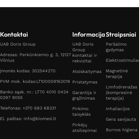
Kontaktai
Informacija
Straipsniai
UAB Doris Group
UAB Doris
Peršalimo
Group
gydymas
Adresas: Perkūnkiemio g. 3, 12127
kontaktai ir
Vilnius
Elektrostimulia
rekvizitai
Įmonės kodas: 302544270
Magnetinė
Atsiskaitymas
terapija
PVM mok. kodas:LT100009162019
Pristatymas
Limfodrenažas
Banko sąsk. nr.: LT70 4010 0424
Garantija ir
(kompresinė
0297 9055
grąžinimas
terapija)
Telefonas: +370 683 68331
Pirkimo
Inhaliacijos
taisyklės
El. paštas: info@biomed.lt
Gera savijauta
Pirkėjų
Burnos higiena
atsiliepimai