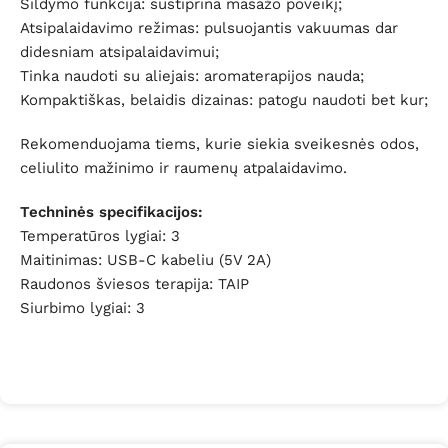
Šildymo funkcija: sustiprina masažo poveikį;
Atsipalaidavimo režimas: pulsuojantis vakuumas dar
didesniam atsipalaidavimui;
Tinka naudoti su aliejais: aromaterapijos nauda;
Kompaktiškas, belaidis dizainas: patogu naudoti bet kur;
Rekomenduojama tiems, kurie siekia sveikesnės odos,
celiulito mažinimo ir raumenų atpalaidavimo.
Techninės specifikacijos:
Temperatūros lygiai: 3
Maitinimas: USB-C kabeliu (5V 2A)
Raudonos šviesos terapija: TAIP
Siurbimo lygiai: 3