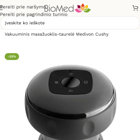
Pereiti prie naršymo
Pereiti prie pagrindinio turinio
Pradžia
»
Masažuokliai
»
Vakuuminio masažo aparatai
»
Vakuuminis masažuoklis-taurelė Medivon Cushy
-20%