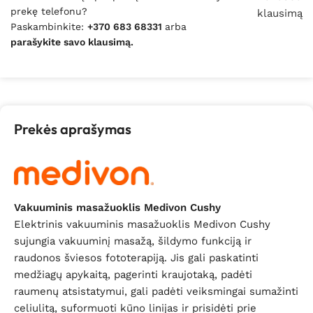
prekę telefonu?
klausimą
Paskambinkite:
+370 683 68331
arba
parašykite savo klausimą.
Prekės aprašymas
Vakuuminis masažuoklis Medivon Cushy
Elektrinis vakuuminis masažuoklis Medivon Cushy
sujungia vakuuminį masažą, šildymo funkciją ir
raudonos šviesos fototerapiją. Jis gali paskatinti
medžiagų apykaitą, pagerinti kraujotaką, padėti
raumenų atsistatymui, gali padėti veiksmingai sumažinti
celiulitą, suformuoti kūno linijas ir prisidėti prie