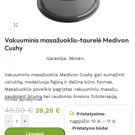
Spustelėkite, kad padidintumėte
Vakuuminis masažuoklis-taurelė Medivon
Cushy
Garantija: 36mėn.
Vakuuminis masažuoklis Medivon Cushy gali sumažinti
celiulitą, modeliuoja figūrą ir dailina kūno formas.
Masažuoklio poveikis pagrįstas vakuuminiu masažu,
naudojant šilumą bei raudonos šviesos fototerapiją.
Pilnas aprašymas
49,00
€
39,20
€
Pristatysime:
-
+
rugpjūčio 10 d. – 11 d.
Pristatymo būdai
Į krepšelį