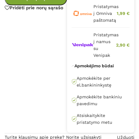
Pristatymas
Pridėti prie norų sąrašo
į Omniva
1,99 €
paštomatą
Pristatymas
į namus
2,90 €
su
Venipak
Apmokėjimo būdai
Apmokėkite per
el.bankininkystę
Apmokėkite bankiniu
pavedimu
Atsiskaitykite
pristatymo metu
Turite klausimų apie prekę? Norite užsisakyti
Užduoti