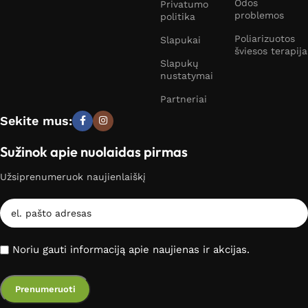
Odos
Privatumo
problemos
politika
Poliarizuotos
Slapukai
šviesos terapija
Slapukų
nustatymai
Partneriai
Sekite mus:
Sužinok apie nuolaidas pirmas
Užsiprenumeruok naujienlaiškį
Noriu gauti informaciją apie naujienas ir akcijas.