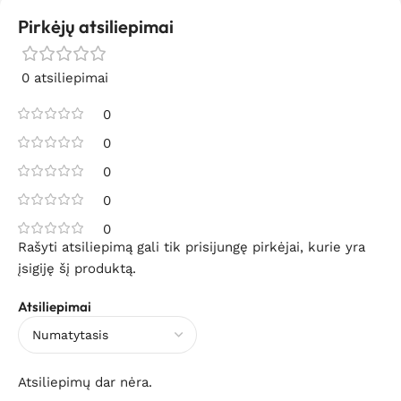
Pirkėjų atsiliepimai
0 atsiliepimai
0
0
0
0
0
Rašyti atsiliepimą gali tik prisijungę pirkėjai, kurie yra
įsigiję šį produktą.
Atsiliepimai
Atsiliepimų dar nėra.