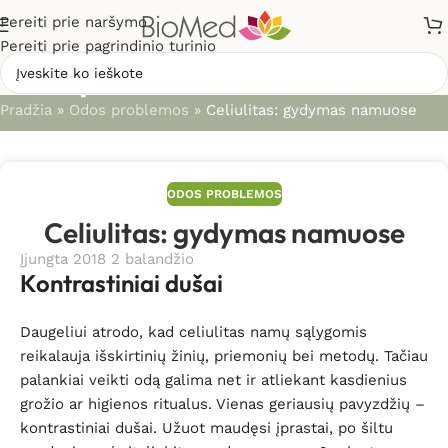
Pereiti prie naršymo
Pereiti prie pagrindinio turinio
Straipsniai
Pradžia
»
Odos problemos
»
Celiulitas: gydymas namuose
ODOS PROBLEMOS
Celiulitas: gydymas namuose
Įjungta 2018 2 balandžio
Kontrastiniai dušai
Daugeliui atrodo, kad celiulitas namų sąlygomis
reikalauja išskirtinių žinių, priemonių bei metodų. Tačiau
palankiai veikti odą galima net ir atliekant kasdienius
grožio ar higienos ritualus. Vienas geriausių pavyzdžių –
kontrastiniai dušai. Užuot maudęsi įprastai, po šiltu