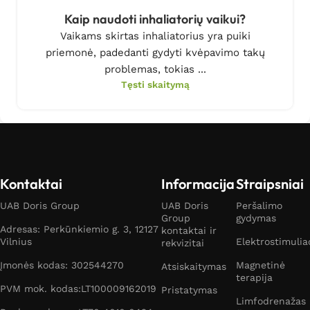
Kaip naudoti inhaliatorių vaikui?
Vaikams skirtas inhaliatorius yra puiki
priemonė, padedanti gydyti kvėpavimo takų
problemas, tokias ...
Tęsti skaitymą
Kontaktai
Informacija
Straipsniai
UAB Doris Group
UAB Doris
Peršalimo
Group
gydymas
Adresas: Perkūnkiemio g. 3, 12127
kontaktai ir
Vilnius
Elektrostimulia
rekvizitai
Įmonės kodas: 302544270
Magnetinė
Atsiskaitymas
terapija
PVM mok. kodas:LT100009162019
Pristatymas
Limfodrenažas