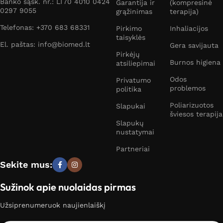
Banko sąsk. nr.: LT70 4010 0424
Garantija ir
(kompresinė
0297 9055
grąžinimas
terapija)
Telefonas: +370 683 68331
Pirkimo
Inhaliacijos
taisyklės
El. paštas: info@biomed.lt
Gera savijauta
Pirkėjų
Burnos higiena
atsiliepimai
Odos
Privatumo
problemos
politika
Poliarizuotos
Slapukai
šviesos terapija
Slapukų
nustatymai
Partneriai
Sekite mus:
Sužinok apie nuolaidas pirmas
Užsiprenumeruok naujienlaiškį