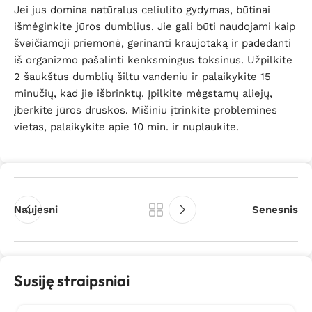
Jei jus domina natūralus celiulito gydymas, būtinai
išmėginkite jūros dumblius. Jie gali būti naudojami kaip
šveičiamoji priemonė, gerinanti kraujotaką ir padedanti
iš organizmo pašalinti kenksmingus toksinus. Užpilkite
2 šaukštus dumblių šiltu vandeniu ir palaikykite 15
minučių, kad jie išbrinktų. Įpilkite mėgstamų aliejų,
įberkite jūros druskos. Mišiniu įtrinkite problemines
vietas, palaikykite apie 10 min. ir nuplaukite.
Naujesni
Senesnis
Susiję straipsniai