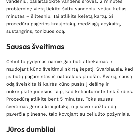
vandeniu, pakaitaliokite vandens sroves. 2 minutes
probleminę vietą liekite šaltu vandeniu, vėliau kelias
minutes – šiltesniu. Tai atlikite keletą kartų. Ši
procedūra pagerins kraujotaką, medžiagų apykaitą,
sustangrins, tonizuos odą.
Sausas šveitimas
Celiulito gydymas namie
gali būti atliekamas ir
naudojant kūno šveitimui skirtą šepetį. Svarbiausia, kad
jis būtų pagamintas iš natūralaus pluošto. Švarią, sausą
odą šveiskite iš kairės kūno pusės į dešinę ir
nukreipkite judesius taip, kad keliautumėte link širdies.
Procedūrą atlikite bent 5 minutes. Toks sausas
šveitimas gerina kraujotaką, o ji savo ruožtu odą
paverčia pilnesne, taip kovojant su celiulito požymiais.
Jūros dumbliai