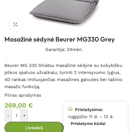
Spustelėkite, kad padidintumėte
Masažinė sėdynė Beurer MG330 Grey
Garantija: 24mėn.
Beurer MG 330 Shiatsu masažinė sėdynė su kokybišku
pilkos spalvos užvalkalu, turinti 2 intensyvumo lygius,
4D rankas imituojančias masažines galvutes bei tašinio
masažo funkciją.
Pilnas aprašymas
269,00
€
Pristatysime:
-
+
rugpjūčio 11 d. – 12 d.
Pristatymo būdai
Į krepšelį