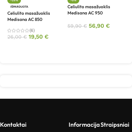
-25%
-5%
Celiulito masažuoklis
Ce
IŠPARDUOTA
Medisana AC 950
M
Celiulito masažuoklis
Medisana AC 850
56,90
€
59,90
€
4
(6)
Į krepšelį
19,50
€
26,00
€
Daugiau
Kontaktai
Informacija
Straipsniai