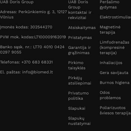
UAB Doris Group
UAB Doris
Peršalimo
Group
gydymas
Adresas: Perkūnkiemio g. 3, 12127
kontaktai ir
Vilnius
Elektrostimulia
rekvizitai
Įmonės kodas: 302544270
Magnetinė
Atsiskaitymas
terapija
PVM mok. kodas:LT100009162019
Pristatymas
Limfodrenažas
Banko sąsk. nr.: LT70 4010 0424
Garantija ir
(kompresinė
0297 9055
grąžinimas
terapija)
Telefonas: +370 683 68331
Pirkimo
Inhaliacijos
taisyklės
El. paštas: info@biomed.lt
Gera savijauta
Pirkėjų
Burnos higiena
atsiliepimai
Odos
Privatumo
problemos
politika
Poliarizuotos
Slapukai
šviesos terapija
Slapukų
nustatymai