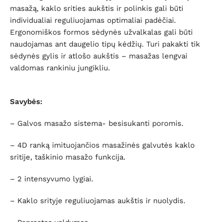
masažą, kaklo srities aukštis ir polinkis gali būti
individualiai reguliuojamas optimaliai padėčiai.
Ergonomiškos formos sėdynės užvalkalas gali būti
naudojamas ant daugelio tipų kėdžių. Turi pakakti tik
sėdynės gylis ir atlošo aukštis – masažas lengvai
valdomas rankiniu jungikliu.
Savybės:
– Galvos masažo sistema- besisukanti poromis.
– 4D ranką imituojančios masažinės galvutės kaklo
sritije, taškinio masažo funkcija.
– 2 intensyvumo lygiai.
– Kaklo srityje reguliuojamas aukštis ir nuolydis.