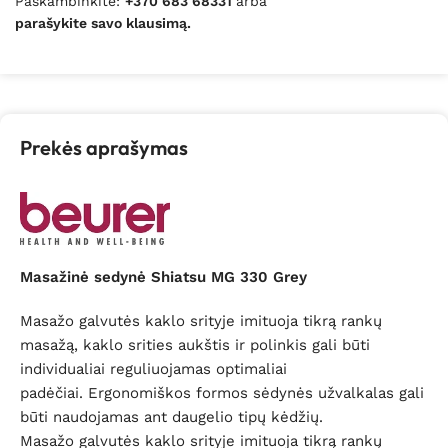
Paskambinkite:
+370 683 68331
arba
parašykite savo klausimą.
Prekės aprašymas
Masažinė sedynė Shiatsu MG 330 Grey
Masažo galvutės kaklo srityje imituoja tikrą rankų
masažą, kaklo srities aukštis ir polinkis gali būti
individualiai reguliuojamas optimaliai
padėčiai.
Ergonomiškos formos sėdynės užvalkalas gali
būti naudojamas ant daugelio tipų kėdžių.
Masažo galvutės kaklo srityje imituoja tikrą rankų