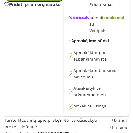
Pridėti prie norų sąrašo
Pristatymas
į
namus
Nemokamai
su
Venipak
Apmokėjimo būdai
Apmokėkite per
el.bankininkystę
Apmokėkite bankiniu
pavedimu
Atsiskaitykite
pristatymo metu
Mokėkite lizingu
Turite klausimų apie prekę? Norite užsisakyti
Užduoti
prekę telefonu?
klausimą