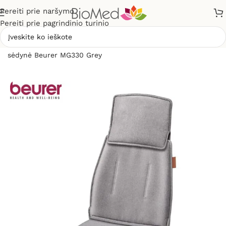
Pereiti prie naršymo
Pereiti prie pagrindinio turinio
Pradžia
»
Masažuokliai
»
Masažinės sėdynės
»
Masažinė
sėdynė Beurer MG330 Grey