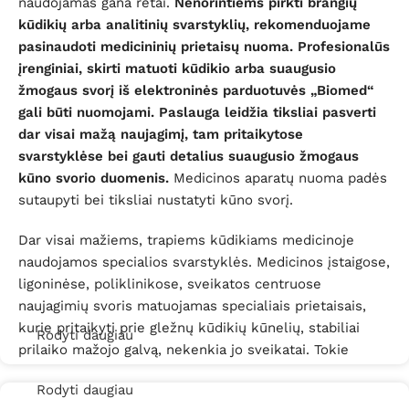
naudojamas gana retai.
Nenorintiems pirkti brangių
kūdikių arba analitinių svarstyklių, rekomenduojame
pasinaudoti medicininių prietaisų nuoma. Profesionalūs
įrenginiai, skirti matuoti kūdikio arba suaugusio
žmogaus svorį iš elektroninės parduotuvės „Biomed“
gali būti nuomojami.
Paslauga leidžia tiksliai pasverti
dar visai mažą naujagimį, tam pritaikytose
svarstyklėse bei gauti detalius suaugusio žmogaus
kūno svorio duomenis.
Medicinos aparatų nuoma padės
sutaupyti bei tiksliai nustatyti kūno svorį.
Dar visai mažiems, trapiems kūdikiams medicinoje
naudojamos specialios svarstyklės. Medicinos įstaigose,
ligoninėse, poliklinikose, sveikatos centruose
naujagimių svoris matuojamas specialiais prietaisais,
kurie pritaikyti prie gležnų kūdikių kūnelių, stabiliai
Rodyti daugiau
prilaiko mažojo galvą, nekenkia jo sveikatai. Tokie
prietaisai – nėra pigūs. Pasižymėdami gana didele kaina,
Rodyti daugiau
tokie prietaisai, deja, yra per brangūs daugeliui žmonių.