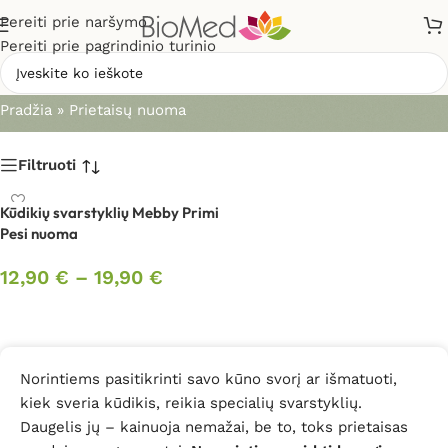
Pereiti prie naršymo
Pereiti prie pagrindinio turinio
Prietaisų nuoma
Pradžia
»
Prietaisų nuoma
Filtruoti
Kūdikių svarstyklių Mebby Primi
Pesi nuoma
12,90
€
–
19,90
€
Pasirinkti savybes
Norintiems pasitikrinti savo kūno svorį ar išmatuoti,
kiek sveria kūdikis, reikia specialių svarstyklių.
Daugelis jų – kainuoja nemažai, be to, toks prietaisas