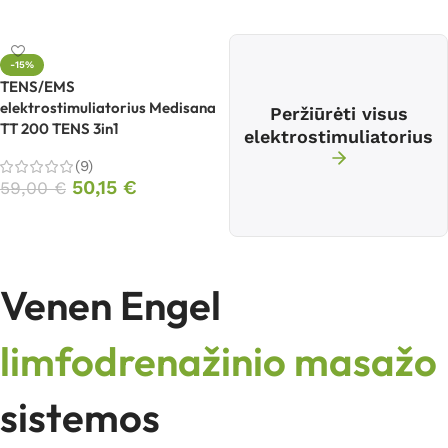
Į krepšelį
Į krepšelį
-15%
TENS/EMS
elektrostimuliatorius Medisana
Peržiūrėti visus
TT 200 TENS 3in1
elektrostimuliatorius
(9)
50,15
€
59,00
€
Į krepšelį
Venen Engel
limfodrenažinio masažo
sistemos