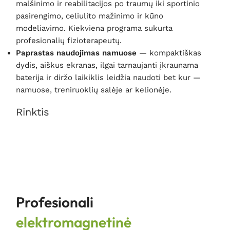
malšinimo ir reabilitacijos po traumų iki sportinio
pasirengimo, celiulito mažinimo ir kūno
modeliavimo. Kiekviena programa sukurta
profesionalių fizioterapeutų.
Paprastas naudojimas namuose
— kompaktiškas
dydis, aiškus ekranas, ilgai tarnaujanti įkraunama
baterija ir diržo laikiklis leidžia naudoti bet kur —
namuose, treniruoklių salėje ar kelionėje.
Rinktis
Profesionali
elektromagnetinė