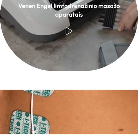
Venen Engel limfodrenažinio masažo
aparatais