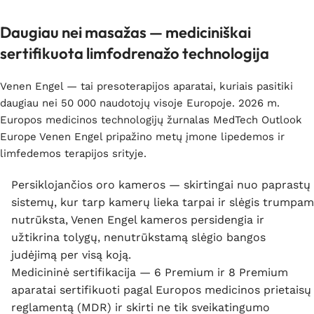
Daugiau nei masažas — mediciniškai
sertifikuota limfodrenažo technologija
Venen Engel — tai presoterapijos aparatai, kuriais pasitiki
daugiau nei 50 000 naudotojų visoje Europoje. 2026 m.
Europos medicinos technologijų žurnalas MedTech Outlook
Europe Venen Engel pripažino metų įmone lipedemos ir
limfedemos terapijos srityje.
Persiklojančios oro kameros — skirtingai nuo paprastų
sistemų, kur tarp kamerų lieka tarpai ir slėgis trumpam
nutrūksta, Venen Engel kameros persidengia ir
užtikrina tolygų, nenutrūkstamą slėgio bangos
judėjimą per visą koją.
Medicininė sertifikacija — 6 Premium ir 8 Premium
aparatai sertifikuoti pagal Europos medicinos prietaisų
reglamentą (MDR) ir skirti ne tik sveikatingumo