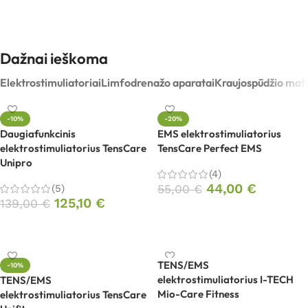
Dažnai ieškoma
Elektrostimuliatoriai
Limfodrenažo aparatai
Kraujospūdžio matu
-10%
-20%
Daugiafunkcinis
EMS elektrostimuliatorius
elektrostimuliatorius TensCare
TensCare Perfect EMS
Unipro
(4)
44,00
€
(5)
55,00
€
125,10
€
139,00
€
Į krepšelį
Į krepšelį
TENS/EMS
-10%
elektrostimuliatorius I-TECH
TENS/EMS
Mio-Care Fitness
elektrostimuliatorius TensCare