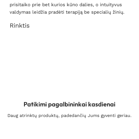
prisitaiko prie bet kurios kūno dalies, o intuityvus
valdymas leidžia pradėti terapiją be specialių žinių.
Rinktis
Patikimi pagalbininkai kasdienai
Daug atrinktų produktų, padedančių Jums gyventi geriau.