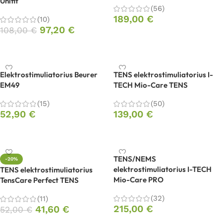
Unifit
(56)
189,00
€
(10)
97,20
€
108,00
€
Į krepšelį
Į krepšelį
Elektrostimuliatorius Beurer
TENS elektrostimuliatorius I-
EM49
TECH Mio-Care TENS
(15)
(50)
52,90
€
139,00
€
Į krepšelį
Į krepšelį
TENS/NEMS
-20%
elektrostimuliatorius I-TECH
TENS elektrostimuliatorius
Mio-Care PRO
TensCare Perfect TENS
(32)
(11)
215,00
€
41,60
€
52,00
€