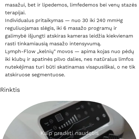
masažui, bet ir lipedemos, limfedemos bei venų stazės
terapijai.
Individualus pritaikymas — nuo 30 iki 240 mmHg
reguliuojamas slėgis, iki 6 masažo programų ir
galimybė išjungti atskiras kameras leidžia kiekvienam
rasti tinkamiausią masažo intensyvumą.
Lymph-Flow „kelnių" movos — apima kojas nuo pėdų
iki klubų ir apatinės pilvo dalies, nes natūralus limfos
nutekėjimas turi būti skatinamas visapusiškai, o ne tik
atskiruose segmentuose.
Rinktis
Kaip pradėti naudotis