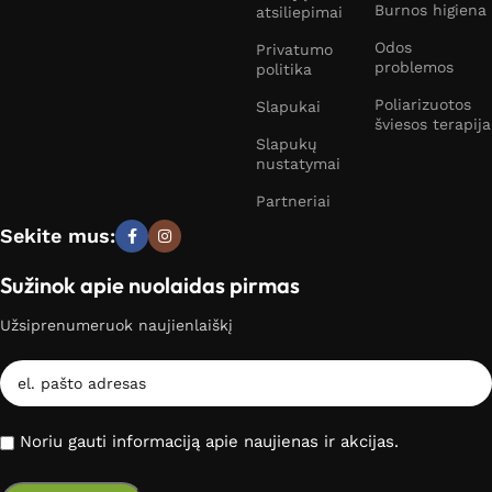
Burnos higiena
atsiliepimai
Odos
Privatumo
problemos
politika
Poliarizuotos
Slapukai
šviesos terapija
Slapukų
nustatymai
Partneriai
Sekite mus:
Sužinok apie nuolaidas pirmas
Užsiprenumeruok naujienlaiškį
Noriu gauti informaciją apie naujienas ir akcijas.