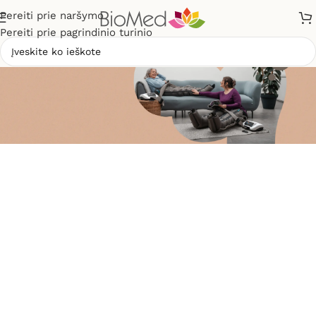
Pereiti prie naršymo
Pereiti prie pagrindinio turinio
Atraskite
limfodrenažinio masažo
teikiamus privalumus
Limfodrenažinio masažo
aparatai ir priedai
Rinktis
Nuo 329€