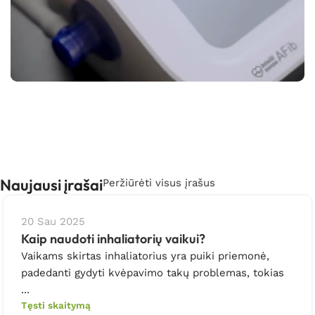
GARANTIJA
Visoms prekės suteikiama bent dviejų metų
garantija, kad būtumėte užtikrinti.
Naujausi įrašai
Peržiūrėti visus įrašus
20 Sau 2025
Kaip naudoti inhaliatorių vaikui?
Vaikams skirtas inhaliatorius yra puiki priemonė,
padedanti gydyti kvėpavimo takų problemas, tokias
...
Tęsti skaitymą