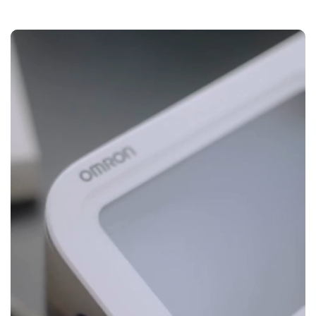
PAGALBA
Padėsime išsirinkti Jums labiausiai tinkamą
produktą, paskambinkite ar parašykite mums.