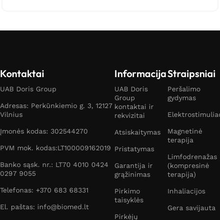
Kontaktai
Informacija
Straipsniai
UAB Doris Group
UAB Doris
Peršalimo
Group
gydymas
Adresas: Perkūnkiemio g. 3, 12127
kontaktai ir
Vilnius
Elektrostimulia
rekvizitai
Įmonės kodas: 302544270
Magnetinė
Atsiskaitymas
terapija
PVM mok. kodas:LT100009162019
Pristatymas
Limfodrenažas
Banko sąsk. nr.: LT70 4010 0424
Garantija ir
(kompresinė
0297 9055
grąžinimas
terapija)
Telefonas: +370 683 68331
Pirkimo
Inhaliacijos
taisyklės
El. paštas: info@biomed.lt
Gera savijauta
Pirkėjų