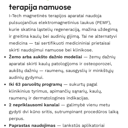
terapija namuose
I-Tech magnetinės terapijos aparatai naudoja
pulsuojančius elektromagnetinius laukus (PEMF),
kurie skatina ląstelių regeneraciją, mažina uždegimą
ir greitina kaulų bei audinių gijimą. Tai ne alternatyvi
medicina — tai sertifikuoti medicininiai prietaisai
skirti naudojimui namuose bei klinikose.
Žemo arba aukšto dažnio modeliai
— žemų dažnių
aparatai skirti kaulų patologijoms ir osteoporozei,
aukštų dažnių — raumenų, sausgyslių ir minkštųjų
audinių gydymui.
Iki 63 paruoštų programų
— sukurtų pagal
klinikinius tyrimus, apimančių sąnarių, kaulų,
raumenų ir dermatologines indikacijas.
2 nepriklausomi kanalai
— galimybė vienu metu
gydyti dvi kūno sritis, sutrumpinant procedūros laiką
perpus.
Paprastas naudojimas
— lankstūs aplikatoriai