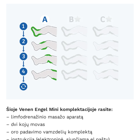
Šioje Venen Engel Mini komplektacijoje rasite:
– limfodrenažinio masažo aparatą
– dvi kojų movas
– oro padavimo vamzdelių komplektą
– instrukciją (elektroninė, siunčiama el.paštu)