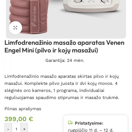
Spustelėkite, kad padidintumėte
Limfodrenažinio masažo aparatas Venen
Engel Mini (pilvo ir kojų masažui)
Garantija: 24 mėn.
Limfodrenažinio masažo aparatas skirtas pilvo ir kojų
masažui. Komplekte pilvo juosta ir dvi kojų movos. 4
slėginės oro kameros, 1 programa, individualiai
reguliuojamas spaudimo stiprumas ir masažo trukmė.
Pilnas aprašymas
399,00
€
Pristatysime:
-
+
rugpjūčio 11 d. – 12 d.