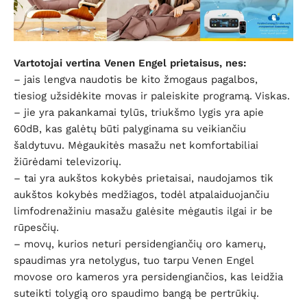
Vartotojai vertina Venen Engel prietaisus, nes:
– jais lengva naudotis be kito žmogaus pagalbos,
tiesiog užsidėkite movas ir paleiskite programą. Viskas.
– jie yra pakankamai tylūs, triukšmo lygis yra apie
60dB, kas galėtų būti palyginama su veikiančiu
šaldytuvu. Mėgaukitės masažu net komfortabiliai
žiūrėdami televizorių.
– tai yra aukštos kokybės prietaisai, naudojamos tik
aukštos kokybės medžiagos, todėl atpalaiduojančiu
limfodrenažiniu masažu galėsite mėgautis ilgai ir be
rūpesčių.
– movų, kurios neturi persidengiančių oro kamerų,
spaudimas yra netolygus, tuo tarpu Venen Engel
movose oro kameros yra persidengiančios, kas leidžia
suteikti tolygią oro spaudimo bangą be pertrūkių.