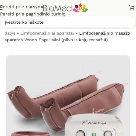
Pereiti prie naršymo
Pereiti prie pagrindinio turinio
Pradžia
»
Masažuokliai
»
Limfodrenažiniai aparatai ir jų
dalys
»
Limfodrenažiniai aparatai
»
Limfodrenažinio masažo
aparatas Venen Engel Mini (pilvo ir kojų masažui)