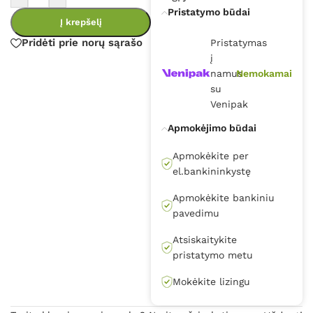
Pristatymo būdai
Į krepšelį
Pridėti prie norų sąrašo
Pristatymas
į
namus
Nemokamai
su
Venipak
Apmokėjimo būdai
Apmokėkite per
el.bankininkystę
Apmokėkite bankiniu
pavedimu
Atsiskaitykite
pristatymo metu
Mokėkite lizingu