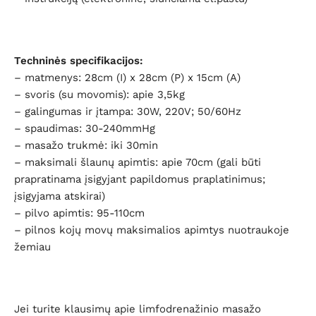
Techninės specifikacijos:
– matmenys: 28cm (I) x 28cm (P) x 15cm (A)
– svoris (su movomis): apie 3,5kg
– galingumas ir įtampa: 30W, 220V; 50/60Hz
– spaudimas: 30-240mmHg
– masažo trukmė: iki 30min
– maksimali šlaunų apimtis: apie 70cm (gali būti
prapratinama įsigyjant papildomus praplatinimus;
įsigyjama atskirai)
– pilvo apimtis: 95-110cm
– pilnos kojų movų maksimalios apimtys nuotraukoje
žemiau
Jei turite klausimų apie limfodrenažinio masažo