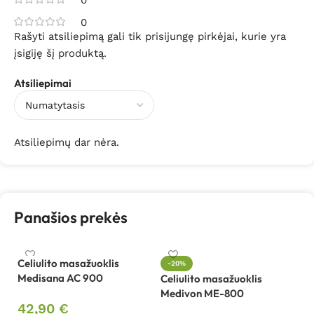
0
0
Rašyti atsiliepimą gali tik prisijungę pirkėjai, kurie yra
įsigiję šį produktą.
Atsiliepimai
Atsiliepimų dar nėra.
Panašios prekės
Celiulito masažuoklis
-20%
Medisana AC 900
Celiulito masažuoklis
Či
Medivon ME-800
R
42,90
€