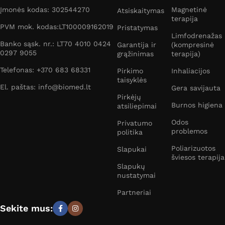
Įmonės kodas: 302544270
Magnetinė
Atsiskaitymas
terapija
PVM mok. kodas:LT100009162019
Pristatymas
Limfodrenažas
Banko sąsk. nr.: LT70 4010 0424
Garantija ir
(kompresinė
0297 9055
grąžinimas
terapija)
Telefonas: +370 683 68331
Pirkimo
Inhaliacijos
taisyklės
El. paštas: info@biomed.lt
Gera savijauta
Pirkėjų
Burnos higiena
atsiliepimai
Odos
Privatumo
problemos
politika
Poliarizuotos
Slapukai
šviesos terapija
Slapukų
nustatymai
Partneriai
Sekite mus: