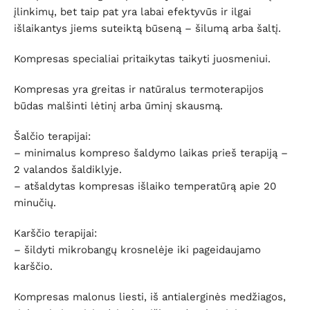
įlinkimų, bet taip pat yra labai efektyvūs ir ilgai
išlaikantys jiems suteiktą būseną – šilumą arba šaltį.
Kompresas specialiai pritaikytas taikyti juosmeniui.
Kompresas yra greitas ir natūralus termoterapijos
būdas malšinti lėtinį arba ūminį skausmą.
Šalčio terapijai:
– minimalus kompreso šaldymo laikas prieš terapiją –
2 valandos šaldiklyje.
– atšaldytas kompresas išlaiko temperatūrą apie 20
minučių.
Karščio terapijai:
– šildyti mikrobangų krosnelėje iki pageidaujamo
karščio.
Kompresas malonus liesti, iš antialerginės medžiagos,