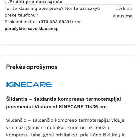
Pridėti prie norų sąrašo
Turite klausimų apie prekę? Norite užsisakyti
Užduoti
prekę telefonu?
klausimą
Paskambinkite:
+370 683 68331
arba
parašykite savo klausimą.
Prekės aprašymas
Šildantis – šaldantis kompresas termoterapijai
juosmeniui Visiomed KINECARE 11×35 cm
Šildančio – šaldančio kompreso termoterapijai viduje
yra maži geliniai rutuliukai, kurie ne tik leidžia
kompresui labai gerai prisitaikyti prie kūno iškilimų ir