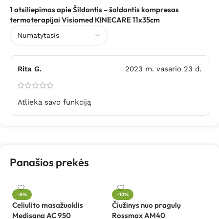
1 atsiliepimas apie
Šildantis – šaldantis kompresas
termoterapijai Visiomed KINECARE 11x35cm
Rita G.
2023 m. vasario 23 d.
Atlieka savo funkciją
Panašios prekės
-5%
-10%
Celiulito masažuoklis
Čiužinys nuo pragulų
Da
Medisana AC 950
Rossmax AM40
el