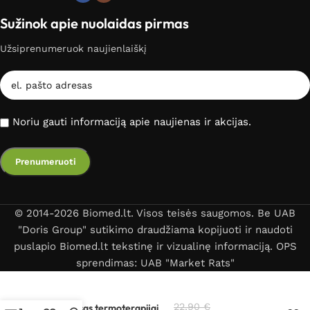
Sužinok apie nuolaidas pirmas
Užsiprenumeruok naujienlaiškį
Noriu gauti informaciją apie naujienas ir akcijas.
© 2014-2026 Biomed.lt. Visos teisės saugomos. Be UAB
"Doris Group" sutikimo draudžiama kopijuoti ir naudoti
puslapio Biomed.lt tekstinę ir vizualinę informaciją. OPS
sprendimas: UAB "Market Rats"
Šildantis – šaldantis
22,90
€
kompresas termoterapijai