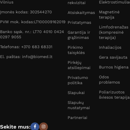
Vilnius
Elektrostimulia
rekvizitai
Įmonės kodas: 302544270
Magnetinė
Atsiskaitymas
terapija
PVM mok. kodas:LT100009162019
Pristatymas
Limfodrenažas
Banko sąsk. nr.: LT70 4010 0424
Garantija ir
(kompresinė
0297 9055
grąžinimas
terapija)
Telefonas: +370 683 68331
Pirkimo
Inhaliacijos
taisyklės
El. paštas: info@biomed.lt
Gera savijauta
Pirkėjų
Burnos higiena
atsiliepimai
Odos
Privatumo
problemos
politika
Poliarizuotos
Slapukai
šviesos terapija
Slapukų
nustatymai
Partneriai
Sekite mus: