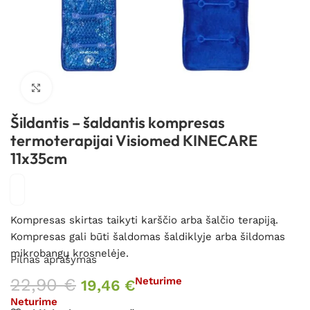
Spustelėkite, kad padidintumėte
Šildantis – šaldantis kompresas
termoterapijai Visiomed KINECARE
11x35cm
Kompresas skirtas taikyti karščio arba šalčio terapiją.
Kompresas gali būti šaldomas šaldiklyje arba šildomas
mikrobangų krosnelėje.
Pilnas aprašymas
22,90
€
Neturime
19,46
€
Neturime