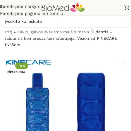
Pereiti prie naršymo
Pereiti prie pagrindinio turinio
Pradžia
»
Skausmo gydymui, malšinimui
»
Pagal skaudamą
sritį
»
Kaklo, galvos skausmo malšinimas
»
Šildantis –
šaldantis kompresas termoterapijai Visiomed KINECARE
11x35cm
-15%
IŠPARDUOTA