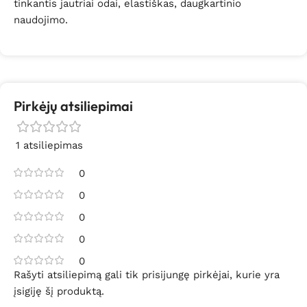
tinkantis jautriai odai, elastiškas, daugkartinio
naudojimo.
Pirkėjų atsiliepimai
1 atsiliepimas
0
0
0
0
0
Rašyti atsiliepimą gali tik prisijungę pirkėjai, kurie yra
įsigiję šį produktą.