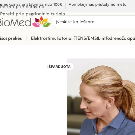
emokamas pristatymas nuo 100€
Apmokėjimas pristatymo metu
Pereiti prie naršymo
Pereiti prie pagrindinio turinio
isos prekės
Elektrostimuliatoriai (TENS/EMS)
Limfodrenažo apa
Pradžia
»
Sveikatos priežiūrai
»
Kraujospūdžio matuokliai
»
Žas
IŠPARDUOTA