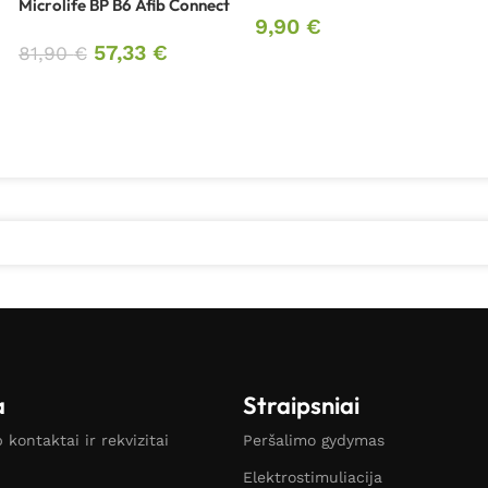
Microlife BP B6 Afib Connect
9,90
€
57,33
€
81,90
€
a
Straipsniai
kontaktai ir rekvizitai
Peršalimo gydymas
Elektrostimuliacija