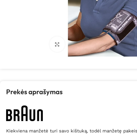
Spustelėkite, kad padidintumėte
Prekės aprašymas
Kiekviena manžetė turi savo kištuką, todėl manžetę pakeisit