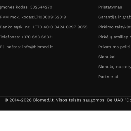
Įmonės kodas: 302544270
Pristatymas
PVM mok. kodas:LT100009162019
Garantija ir grą
Banko sąsk. nr.: LT70 4010 0424 0297 9055
Pirkimo taisyklė
Telefonas: +370 683 68331
Pirkėjų atsiliepi
El. paštas: info@biomed.lt
Privatumo politi
Slapukai
Slapukų nustat
Partneriai
© 2014-2026 Biomed.lt. Visos teisės saugomos. Be UAB "Dori