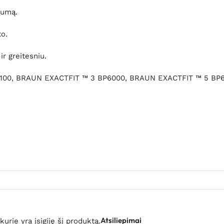
lumą.
o.
ir greitesniu.
6100, BRAUN EXACTFIT ™ 3 BP6000, BRAUN EXACTFIT ™ 5 BP
Atsiliepimai
 kurie yra įsigiję šį produktą.