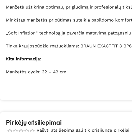
Manžetė užtikrina optimalų prigludimą ir profesionalų tiks
Minkštas manžetės pripūtimas suteikia papildomo komfort
„Soft Inflation“ technologija paverčia matavimą patogesniu 
Tinka kraujospūdžio matuokliams: BRAUN EXACTFIT 3 BP
Kita informacija:
Manžetės dydis: 32 – 42 cm
Pirkėjų atsiliepimai
Rašyti atsiliepimą gali tik prisijungę pirkėjai,