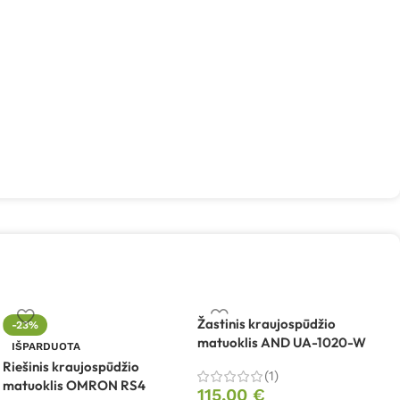
Žastinis kraujospūdžio
-23%
matuoklis AND UA-1020-W
Ž
IŠPARDUOTA
m
Riešinis kraujospūdžio
(1)
s
matuoklis OMRON RS4
115,00
€