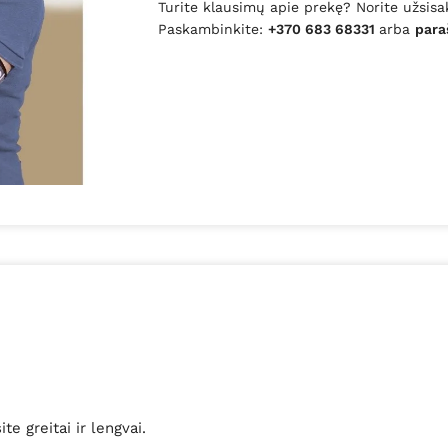
Turite klausimų apie prekę? Norite užsisa
Paskambinkite:
+370 683 68331
arba
para
e greitai ir lengvai.