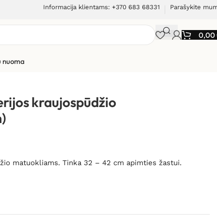
Informacija klientams: +370 683 68331
Parašykite mu
0,00
ių nuoma
aujospūdžio matuokliams (32-42 cm)
ijos kraujospūdžio
)
io matuokliams. Tinka 32 – 42 cm apimties žastui.