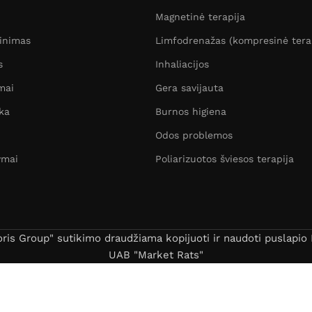
Magnetinė terapija
žinimas
Limfodrenažas (kompresinė tera
s
Inhaliacijos
mai
Gera savijauta
ka
Burnos higiena
Odos problemos
ymai
Poliarizuotos šviesos terapija
s Group" sutikimo draudžiama kopijuoti ir naudoti puslapio B
UAB "Market Rats"