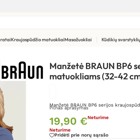
ratai
Kraujospūdžio matuokliai
Masažuokliai
Kūdikių svarstykl
tiniai kraujospūdžio matuokliai
»
Manžetė BRAUN BP6 serijos kr
Manžetė BRAUN BP6 ser
matuokliams (32-42 cm
Manžetė BRAUN BP6 serijos kraujospūdž
Pilnas aprašymas
19,90
€
Neturime
Neturime
Pridėti prie norų sąrašo