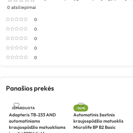
0 atsiliepimai
0
0
0
0
0
Panašios prekės
IŠPARDUOTA
-25%
Adapteris TB-233 AND
Automatinis žastinis
automatiniams
kraujospūdžio matuoklis
kraujospūdžio matuokliams
Microlife BP B2 Basic