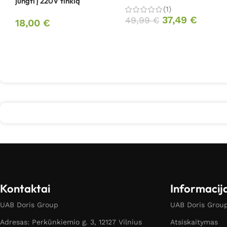
jungti į 220V tinklą
(1)
37,49
€
49,99
€
18,00
€
Kontaktai
Informacij
UAB Doris Group
UAB Doris Group 
Adresas: Perkūnkiemio g. 3, 12127 Vilnius
Atsiskaitymas