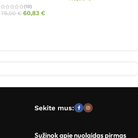
(10)
1
60,83
€
79,00
€
Sekite mus:
Sužinok apie nuolaidas pirmas