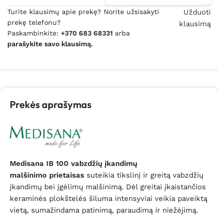
Turite klausimų apie prekę? Norite užsisakyti
Užduoti
prekę telefonu?
klausimą
Paskambinkite:
+370 683 68331
arba
parašykite savo klausimą.
Prekės aprašymas
Medisana IB 100
vabzdžių įkandimų
malšinimo prietaisas
suteikia tikslinį ir greitą vabzdžių
įkandimų bei įgėlimų malšinimą. Dėl greitai įkaistančios
keraminės plokštelės šiluma intensyviai veikia paveiktą
vietą, sumažindama patinimą, paraudimą ir niežėjimą.