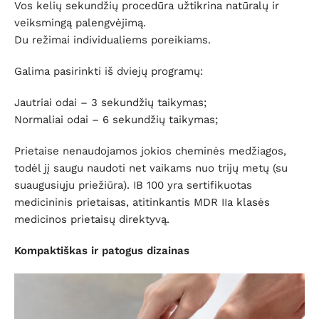
Vos kelių sekundžių procedūra užtikrina natūralų ir
veiksmingą palengvėjimą.
Du režimai individualiems poreikiams.
Galima pasirinkti iš dviejų programų:
Jautriai odai – 3 sekundžių taikymas;
Normaliai odai – 6 sekundžių taikymas;
Prietaise nenaudojamos jokios cheminės medžiagos,
todėl jį saugu naudoti net vaikams nuo trijų metų (su
suaugusiųju priežiūra). IB 100 yra sertifikuotas
medicininis prietaisas, atitinkantis MDR IIa klasės
medicinos prietaisų direktyvą.
Kompaktiškas ir patogus dizainas