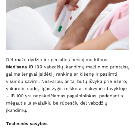
Dėl mažo dydžio ir specialios nešiojimo kilpos
Medisana IB 100
vabzdžių įkandimų malšinimo prietaisą
galima lengvai įsidėti į rankinę ar kišenę ir pasiimti
visur su savimi. Nesvarbu, ar tai būtų išvyka prie ežero,
vakarėlis sode, ilgas žygis miške ar nakvynė stovykloje
– IB 100 yra nepakeičiamas pagalbininkas, padedantis
mėgautis laisvalaikiu be rūpesčių dėl vabzdžių
įkandimų.
Techninės savybės