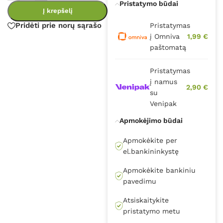
Pristatymo būdai
Į krepšelį
Pridėti prie norų sąrašo
Pristatymas
į Omniva
1,99 €
paštomatą
Pristatymas
į namus
2,90 €
su
Venipak
Apmokėjimo būdai
Apmokėkite per
el.bankininkystę
Apmokėkite bankiniu
pavedimu
Atsiskaitykite
pristatymo metu