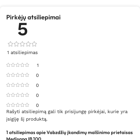
Pirkėjų atsiliepimai
5
1 atsiliepimas
1
0
0
0
0
Rašyti atsiliepimą gali tik prisijungę pirkėjai, kurie yra
įsigiję šį produktą.
1 atsiliepimas apie
Vabzdžių įkandimų malšinimo prietaisas
Medisana IB 100