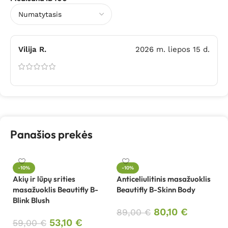
Vilija R.
2026 m. liepos 15 d.
Panašios prekės
-10%
-10%
Akių ir lūpų srities
Anticeliulitinis masažuoklis
masažuoklis Beautifly B-
Beautifly B-Skinn Body
Au
Blink Blush
ve
80,10
€
Be
89,00
€
53,10
€
59,00
€