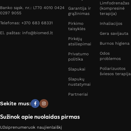
Limfodrenažas
Banko sąsk. nr.: LT70 4010 0424
Garantija ir
(kompresinė
0297 9055
grąžinimas
terapija)
Telefonas: +370 683 68331
Pirkimo
Inhaliacijos
taisyklės
El. paštas: info@biomed.lt
Gera savijauta
Pirkėjų
Burnos higiena
atsiliepimai
Odos
Privatumo
problemos
politika
Poliarizuotos
Slapukai
šviesos terapija
Slapukų
nustatymai
Partneriai
Sekite mus:
Sužinok apie nuolaidas pirmas
Užsiprenumeruok naujienlaiškį