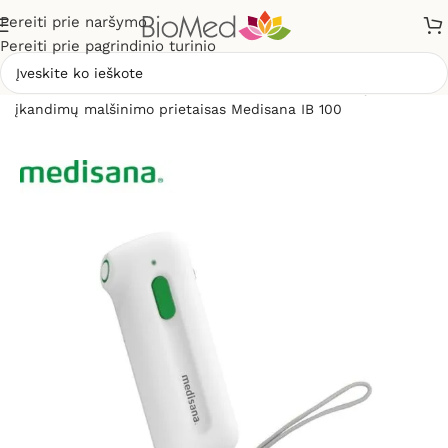
Pereiti prie naršymo
Pereiti prie pagrindinio turinio
Pradžia
»
Skausmo gydymui, malšinimui
»
Vabzdžių
įkandimų malšinimo prietaisas Medisana IB 100