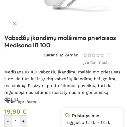
Spustelėkite, kad padidintumėte
Vabzdžių įkandimų malšinimo prietaisas
Medisana IB 100
Garantija: 24mėn.
(
1
įvertinimas)
Medisana IB 100 vabzdžių įkandimų malšinimo prietaisas
suteikia tikslinį ir greitą vabzdžių įkandimų bei įgėlimų
malšinimą. Pasižymi greitu šilumos poveikiu, turi du
reguliuojamus šilumos nustatymus ir ergonomišką
dizainą.
Pilnas aprašymas
19,90
€
Pristatysime:
-
+
rugpjūčio 12 d. – 13 d.