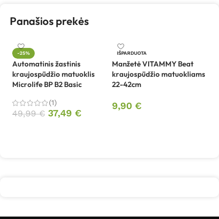
Panašios prekės
-25%
IŠPARDUOTA
Automatinis žastinis
Manžetė VITAMMY Beat
Ri
kraujospūdžio matuoklis
kraujospūdžio matuokliams
m
Microlife BP B2 Basic
22-42cm
(1)
2
9,90
€
37,49
€
49,99
€
Daugiau
Į krepšelį