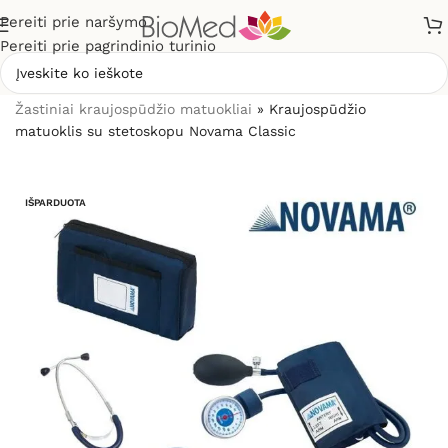
Pereiti prie naršymo
Pereiti prie pagrindinio turinio
Pradžia
»
Sveikatos priežiūrai
»
Kraujospūdžio matuokliai
»
Žastiniai kraujospūdžio matuokliai
»
Kraujospūdžio
matuoklis su stetoskopu Novama Classic
IŠPARDUOTA