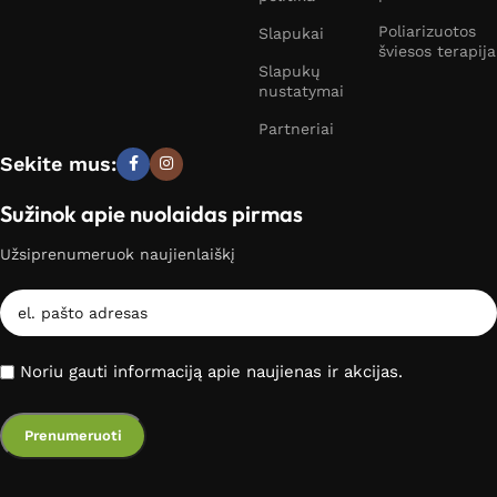
Poliarizuotos
Slapukai
šviesos terapija
Slapukų
nustatymai
Partneriai
Sekite mus:
Sužinok apie nuolaidas pirmas
Užsiprenumeruok naujienlaiškį
Noriu gauti informaciją apie naujienas ir akcijas.