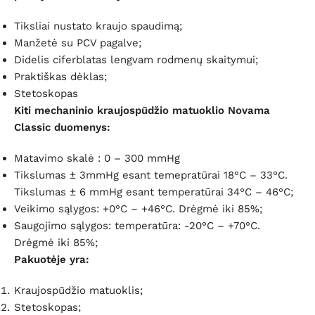
Tiksliai nustato kraujo spaudimą;
Manžetė su PCV pagalve;
Didelis ciferblatas lengvam rodmenų skaitymui;
Praktiškas dėklas;
Stetoskopas
Kiti m
echaninio
kraujospūdžio matuoklio Novama
Classic duomenys:
Matavimo skalė :
0 – 300 mmHg
Tikslumas ± 3mmHg esant temepratūrai 18°C – 33°C.
Tikslumas ± 6 mmHg esant temperatūrai 34°C – 46°C;
Veikimo sąlygos:
+0°C – +46°C. Drėgmė iki 85%;
Saugojimo sąlygos: temperatūra: -20°C – +70°C.
Drėgmė iki 85%;
Pakuotėje yra:
Kraujospūdžio matuoklis;
Stetoskopas;