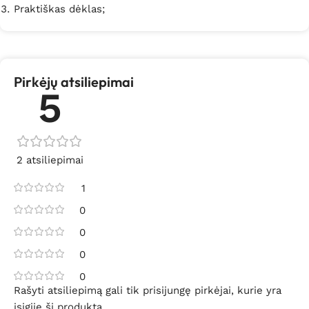
Praktiškas dėklas;
Pirkėjų atsiliepimai
5
2 atsiliepimai
1
0
0
0
0
Rašyti atsiliepimą gali tik prisijungę pirkėjai, kurie yra
įsigiję šį produktą.