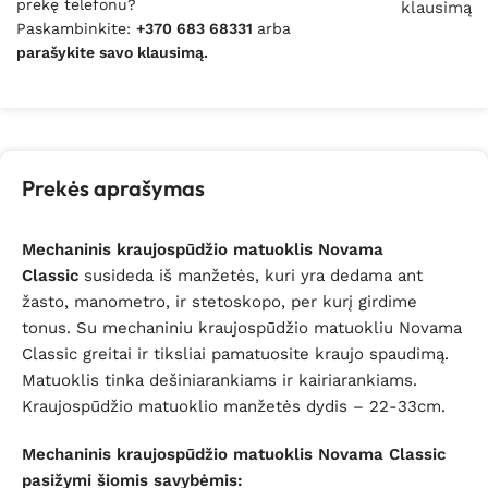
prekę telefonu?
klausimą
Paskambinkite:
+370 683 68331
arba
parašykite savo klausimą.
Prekės aprašymas
Mechaninis kraujospūdžio matuoklis Novama
Classic
susideda iš manžetės, kuri yra dedama ant
žasto, manometro, ir stetoskopo, per kurį girdime
tonus. Su mechaniniu kraujospūdžio matuokliu Novama
Classic greitai ir tiksliai pamatuosite kraujo spaudimą.
Matuoklis tinka dešiniarankiams ir kairiarankiams.
Kraujospūdžio matuoklio manžetės dydis – 22-33cm.
Mechaninis kraujospūdžio matuoklis Novama Classic
pasižymi šiomis savybėmis: