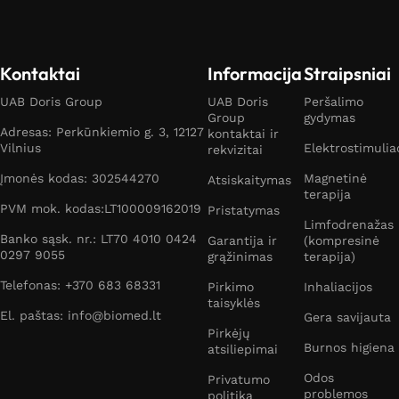
Kontaktai
Informacija
Straipsniai
UAB Doris Group
UAB Doris
Peršalimo
Group
gydymas
Adresas: Perkūnkiemio g. 3, 12127
kontaktai ir
Vilnius
Elektrostimulia
rekvizitai
Įmonės kodas: 302544270
Magnetinė
Atsiskaitymas
terapija
PVM mok. kodas:LT100009162019
Pristatymas
Limfodrenažas
Banko sąsk. nr.: LT70 4010 0424
Garantija ir
(kompresinė
0297 9055
grąžinimas
terapija)
Telefonas: +370 683 68331
Pirkimo
Inhaliacijos
taisyklės
El. paštas: info@biomed.lt
Gera savijauta
Pirkėjų
Burnos higiena
atsiliepimai
Odos
Privatumo
problemos
politika