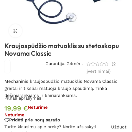
Spustelėkite, kad padidintumėte
Kraujospūdžio matuoklis su stetoskopu
Novama Classic
Garantija: 24mėn.
(
2
įvertinimai)
Mechaninis kraujospūdžio matuoklis Novama Classic
greitai ir tiksliai matuoja kraujo spaudimą. T
inka
dešiniarankiams ir kairiarankiams.
Pilnas aprašymas
19,99
€
Neturime
Neturime
Pridėti prie norų sąrašo
Turite klausimų apie prekę? Norite užsisakyti
Užduoti