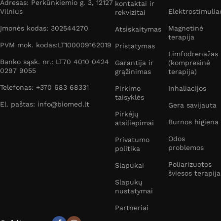
Adresas: Perkūnkiemio g. 3, 12127
kontaktai ir
Vilnius
Elektrostimulia
rekvizitai
Įmonės kodas: 302544270
Magnetinė
Atsiskaitymas
terapija
PVM mok. kodas:LT100009162019
Pristatymas
Limfodrenažas
Banko sąsk. nr.: LT70 4010 0424
Garantija ir
(kompresinė
0297 9055
grąžinimas
terapija)
Telefonas: +370 683 68331
Pirkimo
Inhaliacijos
taisyklės
El. paštas: info@biomed.lt
Gera savijauta
Pirkėjų
Burnos higiena
atsiliepimai
Odos
Privatumo
problemos
politika
Poliarizuotos
Slapukai
šviesos terapija
Slapukų
nustatymai
Partneriai