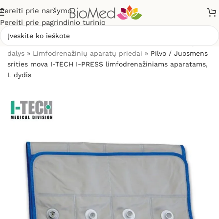
Pereiti prie naršymo
Pereiti prie pagrindinio turinio
Pradžia
»
Masažuokliai
»
Limfodrenažiniai aparatai ir jų
dalys
»
Limfodrenažinių aparatų priedai
»
Pilvo / Juosmens
srities mova I-TECH I-PRESS limfodrenažiniams aparatams,
L dydis