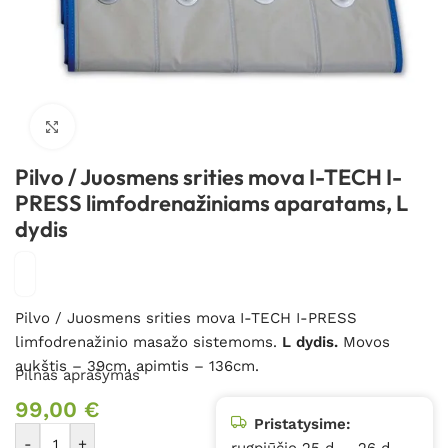
Spustelėkite, kad padidintumėte
Pilvo / Juosmens srities mova I-TECH I-
PRESS limfodrenažiniams aparatams, L
dydis
Pilvo / Juosmens srities mova I-TECH I-PRESS
limfodrenažinio masažo sistemoms.
L dydis.
Movos
aukštis – 39cm, apimtis – 136cm.
Pilnas aprašymas
99,00
€
Pristatysime:
-
+
rugpjūčio 25 d. – 26 d.