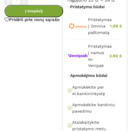
Pristatymo būdai
Į krepšelį
Pridėti prie norų sąrašo
Pristatymas
į Omniva
1,99 €
paštomatą
Pristatymas
į namus
2,90 €
su
Venipak
Apmokėjimo būdai
Apmokėkite per
el.bankininkystę
Apmokėkite bankiniu
pavedimu
Atsiskaitykite
pristatymo metu