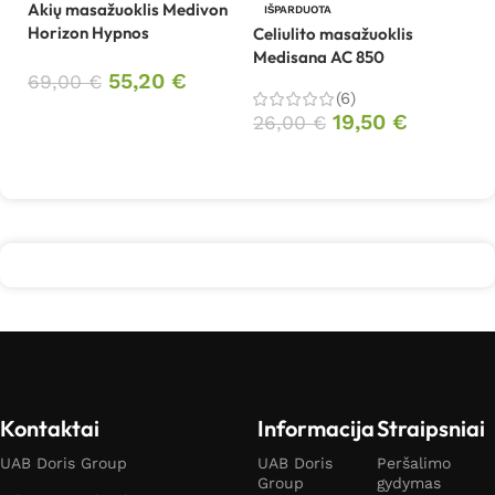
Akių masažuoklis Medivon
Ce
IŠPARDUOTA
Horizon Hypnos
M
Celiulito masažuoklis
Medisana AC 850
55,20
€
69,00
€
5
(6)
Į krepšelį
19,50
€
26,00
€
Daugiau
Kontaktai
Informacija
Straipsniai
UAB Doris Group
UAB Doris
Peršalimo
Group
gydymas