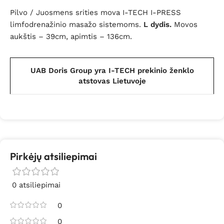
Pilvo / Juosmens srities mova I-TECH I-PRESS
limfodrenažinio masažo sistemoms.
L dydis.
Movos
aukštis – 39cm, apimtis – 136cm.
UAB Doris Group yra I-TECH prekinio ženklo
atstovas Lietuvoje
Pirkėjų atsiliepimai
0 atsiliepimai
0
0