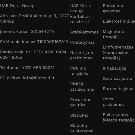
UAB Doris Group
UAB Doris
Peršalimo
Group
gydymas
Adresas: Perkūnkiemio g. 3, 12127
kontaktai ir
Vilnius
Elektrostimulia
rekvizitai
Įmonės kodas: 302544270
Magnetinė
Atsiskaitymas
terapija
PVM mok. kodas:LT100009162019
Pristatymas
Limfodrenažas
Banko sąsk. nr.: LT70 4010 0424
Garantija ir
(kompresinė
0297 9055
grąžinimas
terapija)
Telefonas: +370 683 68331
Pirkimo
Inhaliacijos
taisyklės
El. paštas: info@biomed.lt
Gera savijauta
Pirkėjų
Burnos higiena
atsiliepimai
Odos
Privatumo
problemos
politika
Poliarizuotos
Slapukai
šviesos terapija
Slapukų
nustatymai