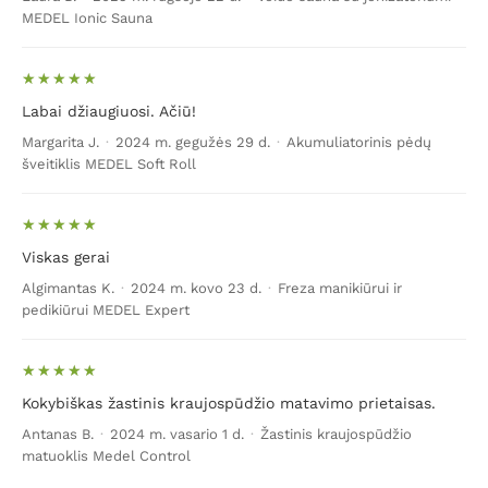
MEDEL Ionic Sauna
Labai džiaugiuosi. Ačiū!
Margarita J.
·
2024 m. gegužės 29 d.
·
Akumuliatorinis pėdų
šveitiklis MEDEL Soft Roll
Viskas gerai
Algimantas K.
·
2024 m. kovo 23 d.
·
Freza manikiūrui ir
pedikiūrui MEDEL Expert
Kokybiškas žastinis kraujospūdžio matavimo prietaisas.
Antanas B.
·
2024 m. vasario 1 d.
·
Žastinis kraujospūdžio
matuoklis Medel Control