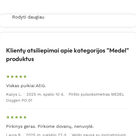
Rodyti daugiau
Klientų atsiliepimai apie kategorijos "Medel"
produktus
Viskas puikiai.Ačiū.
Kazys L.
·
2025 m. spalio 10 d.
·
Piršto pulsoksimetras MEDEL
Oxygen PO 01
Pirkinys geras. Pirkome dovanų, nenuvylė.
Laura B.
·
2025 m. rugsėjo 22 d.
·
Veido sauna su jonizatoriumi