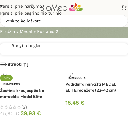
Pereiti prie naršymo
Pereiti prie pagrindinio turinio
Medel
Pradžia
»
Medel
»
Puslapis 2
Rodyti daugiau
Filtruoti
-13%
IŠPARDUOTA
Padidinta minkšta MEDEL
IŠPARDUOTA
ELITE manžetė (22-42 cm)
Žastinis kraujospūdžio
matuoklis Medel Elite
15,45
€
(2)
Daugiau
39,93
€
45,90
€
Daugiau