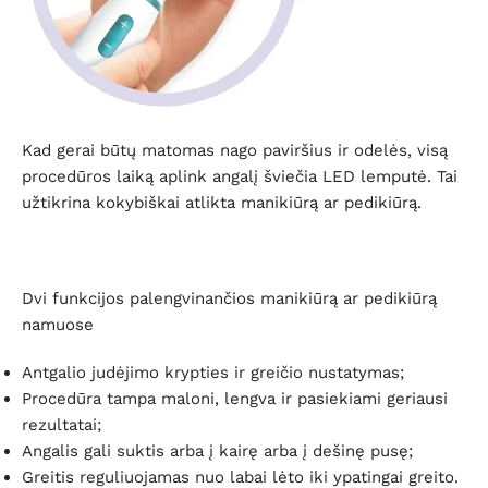
Kad gerai būtų matomas nago paviršius ir odelės, visą
procedūros laiką aplink angalį šviečia LED lemputė. Tai
užtikrina kokybiškai atlikta manikiūrą ar pedikiūrą.
Dvi funkcijos palengvinančios manikiūrą ar pedikiūrą
namuose
Antgalio judėjimo krypties ir greičio nustatymas;
Procedūra tampa maloni, lengva ir pasiekiami geriausi
rezultatai;
Angalis gali suktis arba į kairę arba į dešinę pusę;
Greitis reguliuojamas nuo labai lėto iki ypatingai greito.