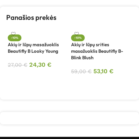
Panašios prekės
-10%
-10%
Akių ir lūpų masažuoklis
Akių ir lūpų srities
Au
Beautifly B Looky Young
masažuoklis Beautifly B-
ve
Blink Blush
Be
24,30
€
m
27,00
€
53,10
€
59,00
€
Į krepšelį
3
Į krepšelį