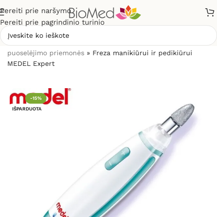
Pereiti prie naršymo
Pereiti prie pagrindinio turinio
Pradžia
»
Grožio priežiūrai, odos problemoms
»
Grožio
puoselėjimo priemonės
»
Freza manikiūrui ir pedikiūrui
MEDEL Expert
-15%
IŠPARDUOTA