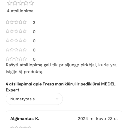
4 atsiliepimai
3
0
0
0
0
Rašyti atsiliepimą gali tik prisijungę pirkėjai, kurie yra
įsigiję šį produktą.
4 atsiliepimai apie
Freza manikiūrui ir pedikiūrui MEDEL
Expert
Algimantas K.
2024 m. kovo 23 d.