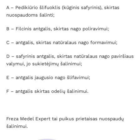
A – Pedikiūrio šlifuoklis (kūginis safyrinis), skirtas
nuospaudoms šalinti;
B – Filcinis antgalis, skirtas nago poliravimui;
C – antgalis, skirtas natūralaus nago formavimui;
D – safyrinis antgalis, skirtas natūralaus nago paviršiaus
valymui, jo sukietėjimų šalinimui;
E – antgalis įaugusio nago šlifavimui;
F – antgalis skirtas odelių šalinimui.
Freza Medel Expert tai puikus prietaisas nuospaudų
šalinimui.