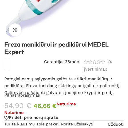
Spustelėkite, kad padidintumėte
Freza manikiūrui ir pedikiūrui MEDEL
Expert
Garantija: 36mėn.
(
4
įvertinimai)
Patogiai namų sąlygomis galėsite atlikti manikiūrą ir
pedikiūrą. Freza turi daug skirtingų antgalių ir poliruoklį.
Galimybė reguliuoti galvutės judėjimo kryptį ir greitį.
Pilnas aprašymas
54,90
€
Neturime
46,66
€
Neturime
Pridėti prie norų sąrašo
Turite klausimų apie prekę? Norite užsisakyti
Užduoti