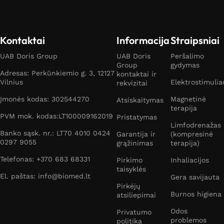
Kontaktai
Informacija
Straipsniai
UAB Doris Group
UAB Doris
Peršalimo
Group
gydymas
Adresas: Perkūnkiemio g. 3, 12127
kontaktai ir
Vilnius
Elektrostimulia
rekvizitai
Įmonės kodas: 302544270
Magnetinė
Atsiskaitymas
terapija
PVM mok. kodas:LT100009162019
Pristatymas
Limfodrenažas
Banko sąsk. nr.: LT70 4010 0424
Garantija ir
(kompresinė
0297 9055
grąžinimas
terapija)
Telefonas: +370 683 68331
Pirkimo
Inhaliacijos
taisyklės
El. paštas: info@biomed.lt
Gera savijauta
Pirkėjų
Burnos higiena
atsiliepimai
Odos
Privatumo
problemos
politika