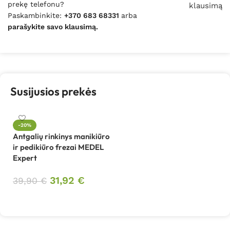
prekę telefonu?
klausimą
Paskambinkite:
+370 683 68331
arba
parašykite savo klausimą.
Susijusios prekės
-20%
Antgalių rinkinys manikiūro
ir pedikiūro frezai MEDEL
Expert
31,92
€
39,90
€
Į krepšelį