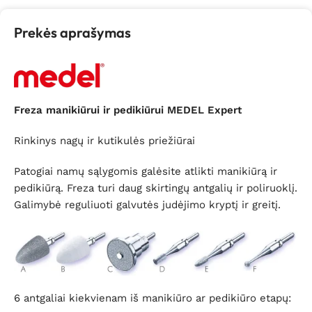
Prekės aprašymas
Freza manikiūrui ir pedikiūrui MEDEL Expert
Rinkinys nagų ir kutikulės priežiūrai
Patogiai namų sąlygomis galėsite atlikti manikiūrą ir
pedikiūrą. Freza turi daug skirtingų antgalių ir poliruoklį.
Galimybė reguliuoti galvutės judėjimo kryptį ir greitį.
6 antgaliai kiekvienam iš manikiūro ar pedikiūro etapų: