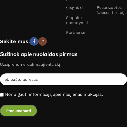
Poliarizuotos
Slapukai
šviesos terapija
Slapukų
nustatymai
Partneriai
Sekite mus:
Sužinok apie nuolaidas pirmas
Užsiprenumeruok naujienlaiškį
Noriu gauti informaciją apie naujienas ir akcijas.