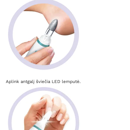
Aplink antgalį šviečia LED lemputė.