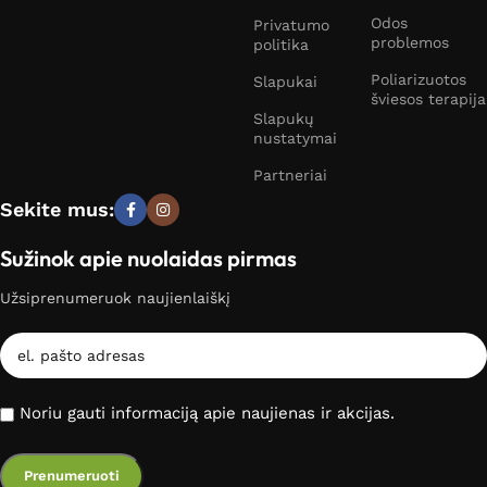
Odos
Privatumo
problemos
politika
Poliarizuotos
Slapukai
šviesos terapija
Slapukų
nustatymai
Partneriai
Sekite mus:
Sužinok apie nuolaidas pirmas
Užsiprenumeruok naujienlaiškį
Noriu gauti informaciją apie naujienas ir akcijas.