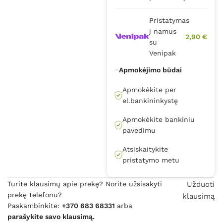
Pristatymas
į namus
2,90 €
su
Venipak
Apmokėjimo būdai
Apmokėkite per
el.bankininkystę
Apmokėkite bankiniu
pavedimu
Atsiskaitykite
pristatymo metu
Turite klausimų apie prekę? Norite užsisakyti
Užduoti
prekę telefonu?
klausimą
Paskambinkite:
+370 683 68331
arba
parašykite savo klausimą.