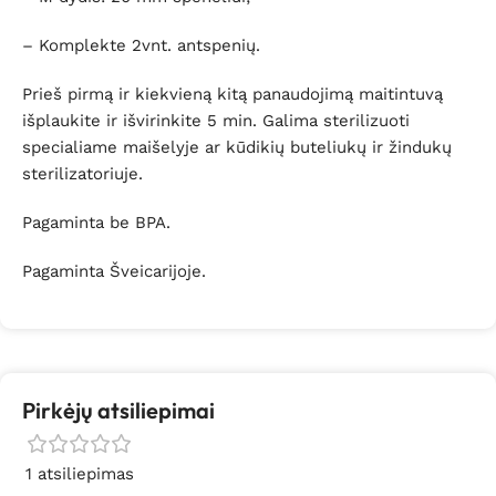
– Komplekte 2vnt. antspenių.
Prieš pirmą ir kiekvieną kitą panaudojimą maitintuvą
išplaukite ir išvirinkite 5 min. Galima sterilizuoti
specialiame maišelyje ar kūdikių buteliukų ir žindukų
sterilizatoriuje.
Pagaminta be BPA.
Pagaminta Šveicarijoje.
Pirkėjų atsiliepimai
1 atsiliepimas