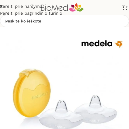
Pereiti prie naršymo
Pereiti prie pagrindinio turinio
Pradžia
»
Mamai ir vaikui
»
Antspeniai Medela Contact M