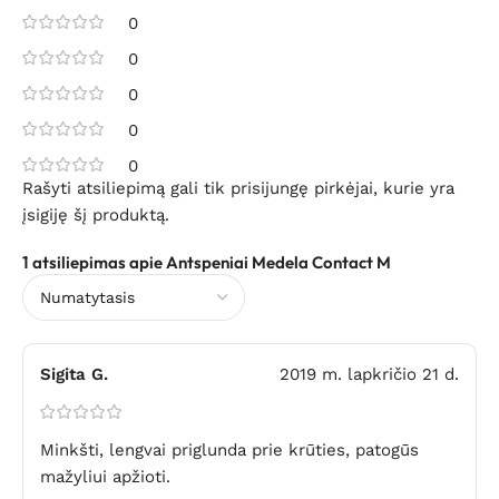
0
0
0
0
0
Rašyti atsiliepimą gali tik prisijungę pirkėjai, kurie yra
įsigiję šį produktą.
1 atsiliepimas apie
Antspeniai Medela Contact M
Sigita G.
2019 m. lapkričio 21 d.
Minkšti, lengvai priglunda prie krūties, patogūs
mažyliui apžioti.