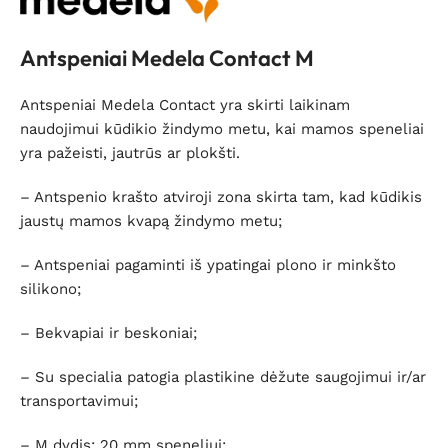
Antspeniai Medela Contact M
Antspeniai Medela Contact yra skirti laikinam
naudojimui kūdikio žindymo metu, kai mamos speneliai
yra pažeisti, jautrūs ar plokšti.
– Antspenio krašto atviroji zona skirta tam, kad kūdikis
jaustų mamos kvapą žindymo metu;
– Antspeniai pagaminti iš ypatingai plono ir minkšto
silikono;
– Bekvapiai ir beskoniai;
– Su specialia patogia plastikine dėžute saugojimui ir/ar
transportavimui;
– M dydis: 20 mm speneliui;