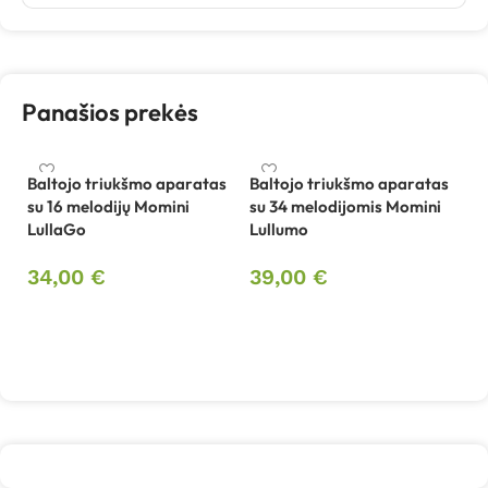
Panašios prekės
Baltojo triukšmo aparatas
Baltojo triukšmo aparatas
su 16 melodijų Momini
su 34 melodijomis Momini
Bu
LullaGo
Lullumo
M
34,00
€
39,00
€
7
Į krepšelį
Į krepšelį