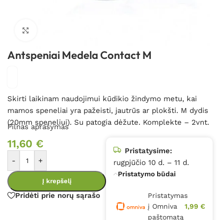
Spustelėkite, kad padidintumėte
Antspeniai Medela Contact M
Skirti laikinam naudojimui kūdikio žindymo metu, kai
mamos speneliai yra pažeisti, jautrūs ar plokšti. M dydis
(20mm speneliui). Su patogia dėžute. Komplekte – 2vnt.
Pilnas aprašymas
11,60
€
Pristatysime:
-
+
rugpjūčio 10 d. – 11 d.
Pristatymo būdai
Į krepšelį
Pridėti prie norų sąrašo
Pristatymas
į Omniva
1,99 €
paštomatą