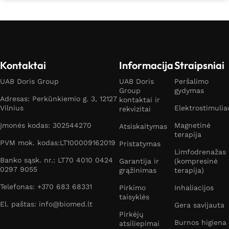
Kontaktai
Informacija
Straipsniai
UAB Doris Group
UAB Doris
Peršalimo
Group
gydymas
Adresas: Perkūnkiemio g. 3, 12127
kontaktai ir
Vilnius
Elektrostimulia
rekvizitai
Įmonės kodas: 302544270
Magnetinė
Atsiskaitymas
terapija
PVM mok. kodas:LT100009162019
Pristatymas
Limfodrenažas
Banko sąsk. nr.: LT70 4010 0424
Garantija ir
(kompresinė
0297 9055
grąžinimas
terapija)
Telefonas: +370 683 68331
Pirkimo
Inhaliacijos
taisyklės
El. paštas: info@biomed.lt
Gera savijauta
Pirkėjų
Burnos higiena
atsiliepimai