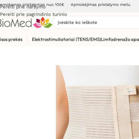
emokamas pristatymas nuo 100€
Apmokėjimas pristatymo metu
Pereiti prie naršymo
Pereiti prie pagrindinio turinio
isos prekės
Elektrostimuliatoriai (TENS/EMS)
Limfodrenažo apa
Pradžia
»
Sveikatos priežiūrai
»
Įtvarai
»
Juosmens – kryžkaulio