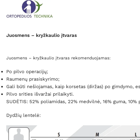
Juosmens – kryžkaulio įtvaras
Juosmens – kryžkaulio įtvaras rekomenduojamas:
Po pilvo operacijų;
Raumenų prasiskyrimo;
Gali būti nešiojamas, kaip korsetas (diržas) po gimdymo,
Pilvo srities išvaržai prilaikyti.
SUDĖTIS: 52% poliamidas, 22% medvilnė, 16% guma, 10% po
Dydžių lentelė: