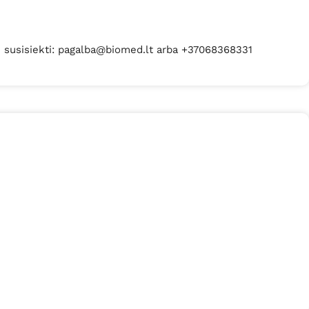
me susisiekti: pagalba@biomed.lt arba +37068368331