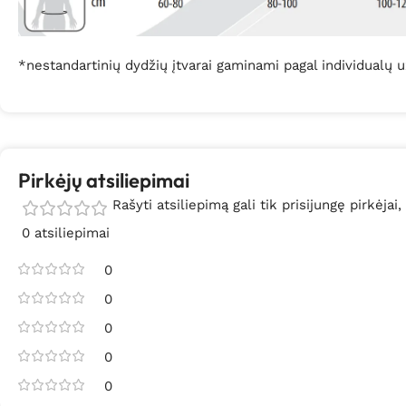
*nestandartinių dydžių įtvarai gaminami pagal individualų
Pirkėjų atsiliepimai
Rašyti atsiliepimą gali tik prisijungę pirkėjai,
0 atsiliepimai
0
0
0
0
0