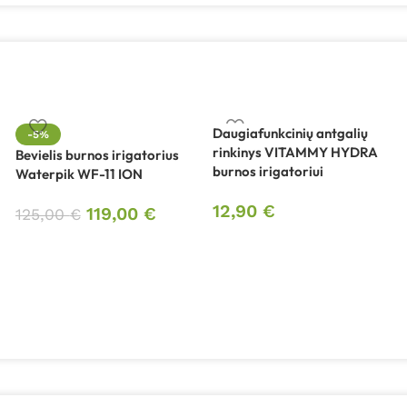
Daugiafunkcinių antgalių
-5%
rinkinys VITAMMY HYDRA
Bevielis burnos irigatorius
burnos irigatoriui
Waterpik WF-11 ION
12,90
€
119,00
€
125,00
€