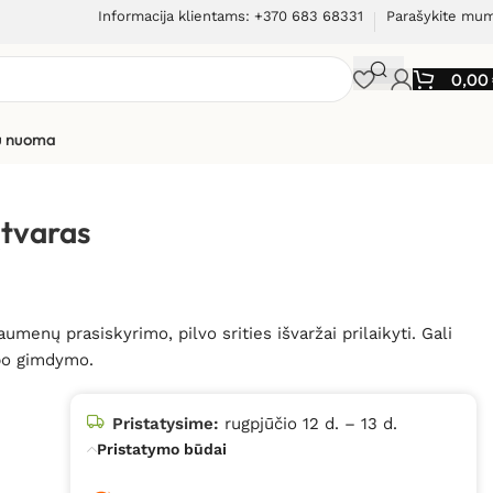
Informacija klientams: +370 683 68331
Parašykite mu
0,00
ių nuoma
įtvaras
enų prasiskyrimo, pilvo srities išvaržai prilaikyti. Gali
 po gimdymo.
Pristatysime:
rugpjūčio 12 d. – 13 d.
Pristatymo būdai