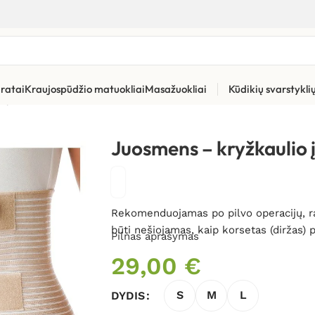
ratai
Kraujospūdžio matuokliai
Masažuokliai
Kūdikių svarstykl
 įtvaras
Juosmens – kryžkaulio 
Rekomenduojamas po pilvo operacijų, raum
būti nešiojamas, kaip korsetas (diržas)
Pilnas aprašymas
29,00
€
S
M
L
DYDIS