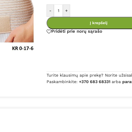
-
+
Į krepšelį
Pridėti prie norų sąrašo
Turite klausimų apie prekę? Norite užsisa
Paskambinkite:
+370 683 68331
arba
para