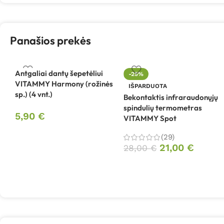
Panašios prekės
Antgaliai dantų šepetėliui
-25%
VITAMMY Harmony (rožinės
IŠPARDUOTA
sp.) (4 vnt.)
Bekontaktis infraraudonųjų
spindulių termometras
5,90
€
VITAMMY Spot
(29)
21,00
€
28,00
€