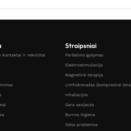
a
Straipsniai
kontaktai ir rekvizitai
Peršalimo gydymas
Elektrostimuliacija
Magnetinė terapija
žinimas
Limfodrenažas (kompresinė tera
s
Inhaliacijos
mai
Gera savijauta
ka
Burnos higiena
Odos problemos