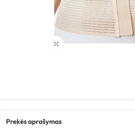
Spustelėkite, kad padidintumėte
Prekės aprašymas