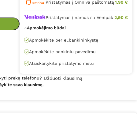
Pristatymas į Omniva paštomatą
1,99 €
Pristatymas į namus su Venipak
2,90 €
Apmokėjimo būdai
Apmokėkite per el.bankininkystę
Apmokėkite bankiniu pavedimu
Atsiskaitykite pristatymo metu
kyti prekę telefonu?
Užduoti klausimą
šykite savo klausimą.