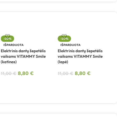
-20%
-20%
E
IŠPARDUOTA
IŠPARDUOTA
V
Elektrinis dantų šepetėlis
Elektrinis dantų šepetėlis
vaikams VITAMMY Smile
vaikams VITAMMY Smile
(katinas)
(lapė)
8,80
€
8,80
€
11,00
€
11,00
€