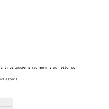
 esant nusilpusiems raumenims po nėštumo;
liesteris.