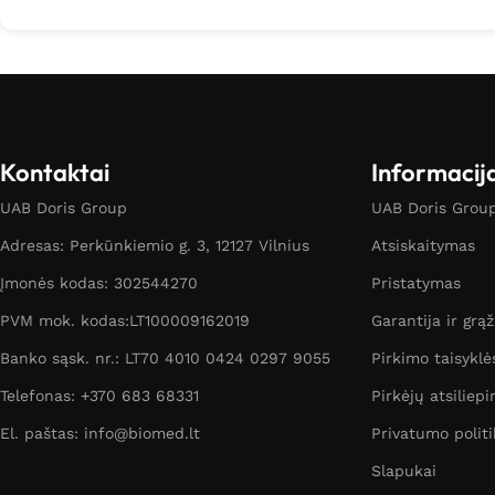
Kontaktai
Informacij
UAB Doris Group
UAB Doris Group 
Adresas: Perkūnkiemio g. 3, 12127 Vilnius
Atsiskaitymas
Įmonės kodas: 302544270
Pristatymas
PVM mok. kodas:LT100009162019
Garantija ir grą
Banko sąsk. nr.: LT70 4010 0424 0297 9055
Pirkimo taisyklė
Telefonas: +370 683 68331
Pirkėjų atsiliepi
El. paštas: info@biomed.lt
Privatumo politi
Slapukai