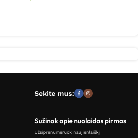
Sekite mus:
Sužinok apie nuolaidas pirmas
Užsiprenumeruok naujienlaiškį