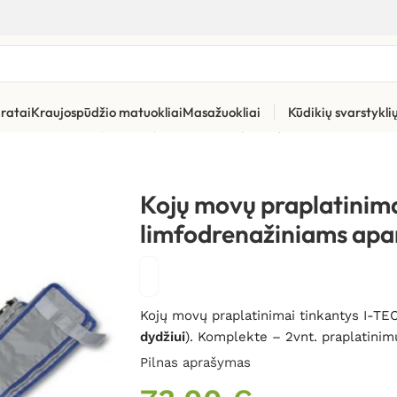
ratai
Kraujospūdžio matuokliai
Masažuokliai
Kūdikių svarstykl
»
Limfodrenažinių aparatų priedai
»
Kojų movų praplatinimai I-T
Kojų movų praplatinim
limfodrenažiniams apa
Kojų movų praplatinimai tinkantys I-T
dydžiui
). Komplekte – 2vnt. praplatinim
Pilnas aprašymas