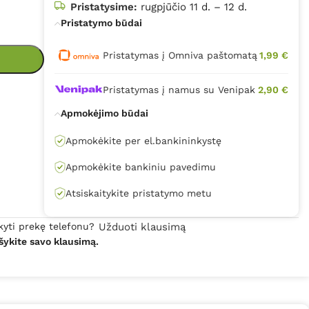
Pristatysime:
rugpjūčio 11 d. – 12 d.
Pristatymo būdai
Pristatymas į Omniva paštomatą
1,99 €
Pristatymas į namus su Venipak
2,90 €
Apmokėjimo būdai
Apmokėkite per el.bankininkystę
Apmokėkite bankiniu pavedimu
Atsiskaitykite pristatymo metu
kyti prekę telefonu?
Užduoti klausimą
šykite savo klausimą.