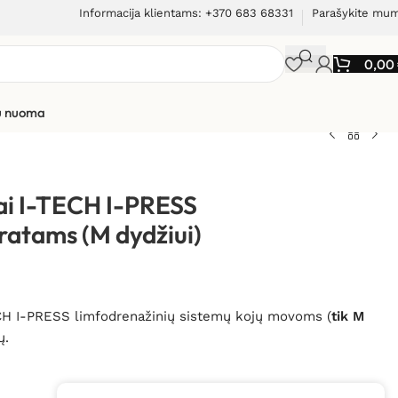
Informacija klientams: +370 683 68331
Parašykite mu
0,00
ių nuoma
ECH I-PRESS limfodrenažiniams aparatams (M
ai I-TECH I-PRESS
ratams (M dydžiui)
ECH I-PRESS limfodrenažinių sistemų kojų movoms (
tik M
ų.