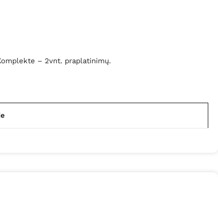
 Komplekte – 2vnt. praplatinimų.
je