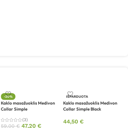
L
-20%
IŠPARDUOTA
„
Kaklo masažuoklis Medivon
Kaklo masažuoklis Medivon
Collar Simple
Collar Simple Black
(3)
44,50
€
47,20
€
59,00
€