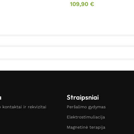
109,90
€
a
Straipsniai
kontaktai ir rekvizitai
Peršalimo gydymas
Elektrostimuliacija
Magnetinė terapija