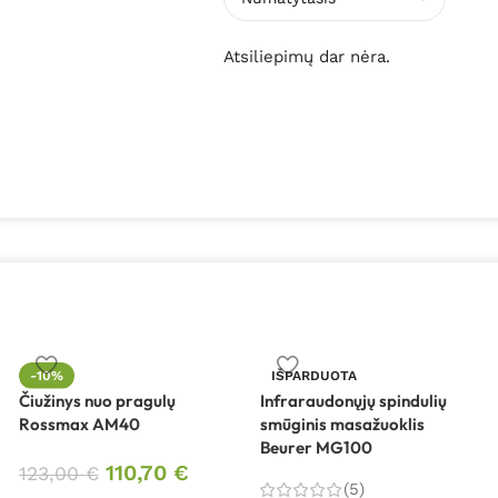
Atsiliepimų dar nėra.
-10%
IŠPARDUOTA
Čiužinys nuo pragulų
Infraraudonųjų spindulių
Rossmax AM40
smūginis masažuoklis
Beurer MG100
110,70
€
123,00
€
(5)