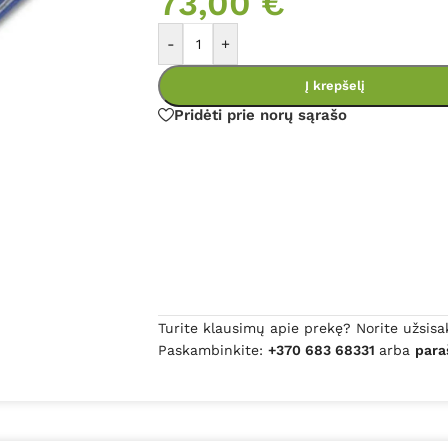
73,00
€
-
+
Į krepšelį
Pridėti prie norų sąrašo
Turite klausimų apie prekę? Norite užsisa
Paskambinkite:
+370 683 68331
arba
para