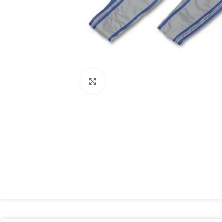
Spustelėkite, kad padidintumėte