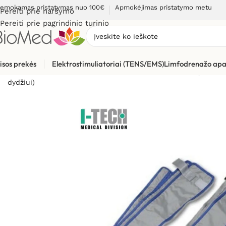
emokamas pristatymas nuo 100€
Apmokėjimas pristatymo metu
Pereiti prie naršymo
Pereiti prie pagrindinio turinio
isos prekės
Elektrostimuliatoriai (TENS/EMS)
Limfodrenažo apa
Pradžia
»
Masažuokliai
»
Limfodrenažiniai aparatai ir jų dalys
dydžiui)