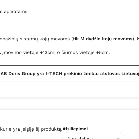
ms aparatams
renažinių sistemų kojų movoms (
tik M dydžio kojų movoms
).
s įmovimo vietoje +13cm, o čiurnos vietoje +5cm.
AB Doris Group yra I-TECH prekinio ženklo atstovas Lietuvo
Atsiliepimai
 kurie yra įsigiję šį produktą.