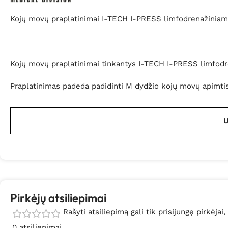
Kojų movų praplatinimai I-TECH I-PRESS limfodrenažinia
Kojų movų praplatinimai tinkantys I-TECH I-PRESS limfod
Praplatinimas padeda padidinti M dydžio kojų movų apimti
U
Pirkėjų atsiliepimai
Rašyti atsiliepimą gali tik prisijungę pirkėjai,
0 atsiliepimai