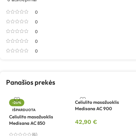
0
0
0
0
0
Panašios prekės
Celiulito masažuoklis
-25%
Medisana AC 900
IŠPARDUOTA
Celiulito masažuoklis
42,90
€
Medisana AC 850
(6)