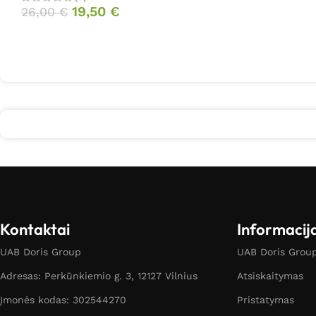
19,50
€
26,00
€
Kontaktai
Informacij
UAB Doris Group
UAB Doris Group 
Adresas: Perkūnkiemio g. 3, 12127 Vilnius
Atsiskaitymas
Įmonės kodas: 302544270
Pristatymas