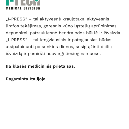
„I-PRESS“ – tai aktyvesnė kraujotaka, aktyvesnis
limfos tekėjimas, geresnis kūno ląstelių aprūpinimas
deguonimi, patrauklesnė bendra odos būklė ir išvaizda.
„I-PRESS“ – tai lengviausiais ir patogiausias būdas
atsipalaiduoti po sunkios dienos, susigrąžinti dailią
išvaizdą ir pamiršti nuovargį tiesiog namuose.
IIa klasės medicininis prietaisas.
Pagaminta Italijoje.