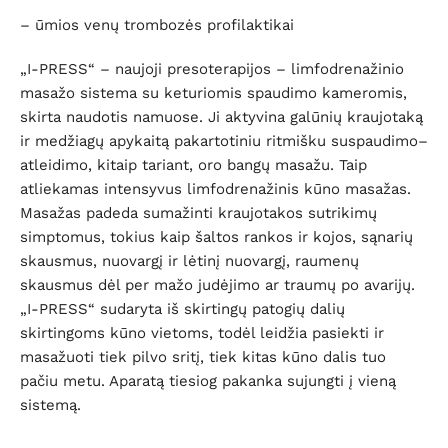
– ūmios venų trombozės profilaktikai
„I-PRESS“ – naujoji presoterapijos – limfodrenažinio
masažo sistema su keturiomis spaudimo kameromis,
skirta naudotis namuose. Ji aktyvina galūnių kraujotaką
ir medžiagų apykaitą pakartotiniu ritmišku suspaudimo–
atleidimo, kitaip tariant, oro bangų masažu. Taip
atliekamas intensyvus limfodrenažinis kūno masažas.
Masažas padeda sumažinti kraujotakos sutrikimų
simptomus, tokius kaip šaltos rankos ir kojos, sąnarių
skausmus, nuovargį ir lėtinį nuovargį, raumenų
skausmus dėl per mažo judėjimo ar traumų po avarijų.
„I-PRESS“ sudaryta iš skirtingų patogių dalių
skirtingoms kūno vietoms, todėl leidžia pasiekti ir
masažuoti tiek pilvo sritį, tiek kitas kūno dalis tuo
pačiu metu. Aparatą tiesiog pakanka sujungti į vieną
sistemą.