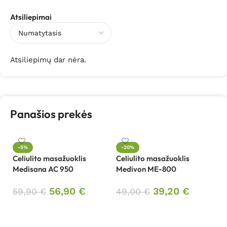
Atsiliepimai
Atsiliepimų dar nėra.
Panašios prekės
-5%
-20%
Celiulito masažuoklis
Celiulito masažuoklis
Či
Medisana AC 950
Medivon ME-800
R
56,90
€
39,20
€
59,90
€
49,00
€
1
Į krepšelį
Į krepšelį