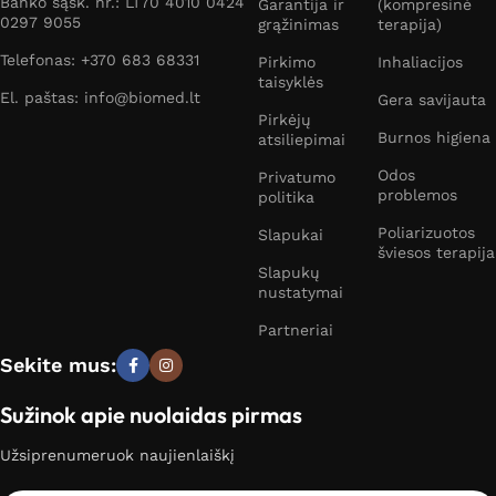
Banko sąsk. nr.: LT70 4010 0424
Garantija ir
(kompresinė
0297 9055
grąžinimas
terapija)
Telefonas: +370 683 68331
Pirkimo
Inhaliacijos
taisyklės
El. paštas: info@biomed.lt
Gera savijauta
Pirkėjų
Burnos higiena
atsiliepimai
Odos
Privatumo
problemos
politika
Poliarizuotos
Slapukai
šviesos terapija
Slapukų
nustatymai
Partneriai
Sekite mus:
Sužinok apie nuolaidas pirmas
Užsiprenumeruok naujienlaiškį