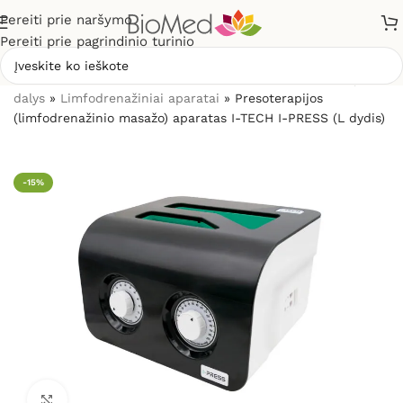
Pereiti prie naršymo
Pereiti prie pagrindinio turinio
Pradžia
»
Masažuokliai
»
Limfodrenažiniai aparatai ir jų
dalys
»
Limfodrenažiniai aparatai
»
Presoterapijos
(limfodrenažinio masažo) aparatas I-TECH I-PRESS (L dydis)
-15%
Spustelėkite, kad padidintumėte