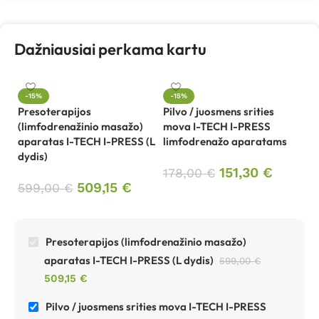
Dažniausiai perkama kartu
-15%
-15%
Presoterapijos
Pilvo / juosmens srities
(limfodrenažinio masažo)
mova I-TECH I-PRESS
aparatas I-TECH I-PRESS (L
limfodrenažo aparatams
dydis)
151,30
€
178,00
€
509,15
€
599,00
€
Presoterapijos (limfodrenažinio masažo)
aparatas I-TECH I-PRESS (L dydis)
599,00
€
509,15
€
Pilvo / juosmens srities mova I-TECH I-PRESS