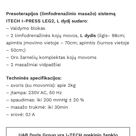
Presoterapijos (limfodrenažinio masažo) sistemą
ITECH I-PRESS LEG2, L dydį sudaro
:
– Valdymo blokas
– 2 limfodrenažinės kojų movos,
L dydis
(ilgis- 98cm;
apimtis įmovimo vietoje – 70cm; apimtis čiurnos vietoje
– 50cm;)
– Oro žarnelių komplektas kojų movoms
– 2 masažiniai vidpadžiai
Techninės specifikacijos:
– svoris (su movomis): apie 2kg
– įtampa: 230V AC, 50 Hz
– spaudimas: iki 200 mmHg ± 20 %
– masažo trukmė: iki 30min
– srovė: 0,1 A
UAB Doris Group yra I-TECH prekinio ženklo