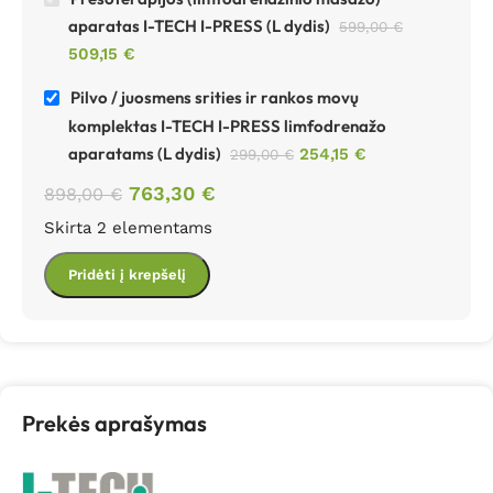
aparatas I-TECH I-PRESS (L dydis)
599,00
€
509,15
€
Pilvo / juosmens srities ir rankos movų
komplektas I-TECH I-PRESS limfodrenažo
aparatams (L dydis)
254,15
€
299,00
€
763,30
€
898,00
€
Skirta 2 elementams
Pridėti į krepšelį
Prekės aprašymas