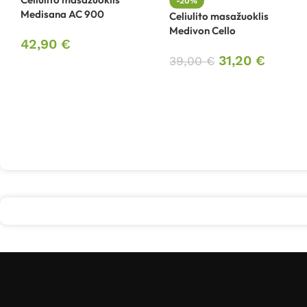
-20%
Medisana AC 900
Celiulito masažuoklis
Medivon Cello
42,90
€
31,20
€
39,00
€