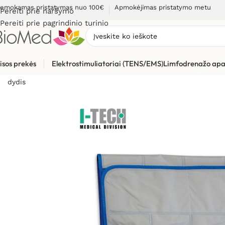
emokamas pristatymas nuo 100€
Apmokėjimas pristatymo metu
Pereiti prie naršymo
Pereiti prie pagrindinio turinio
isos prekės
Elektrostimuliatoriai (TENS/EMS)
Limfodrenažo apa
Pradžia
»
Masažuokliai
»
Limfodrenažiniai aparatai ir jų dalys
dydis