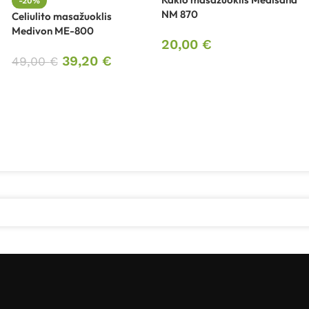
-20%
NM 870
Celiulito masažuoklis
Medivon ME-800
20,00
€
39,20
€
49,00
€