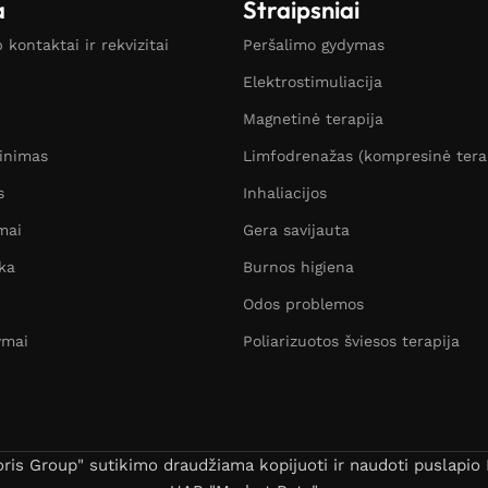
a
Straipsniai
kontaktai ir rekvizitai
Peršalimo gydymas
Elektrostimuliacija
Magnetinė terapija
žinimas
Limfodrenažas (kompresinė tera
s
Inhaliacijos
mai
Gera savijauta
ka
Burnos higiena
Odos problemos
ymai
Poliarizuotos šviesos terapija
s Group" sutikimo draudžiama kopijuoti ir naudoti puslapio B