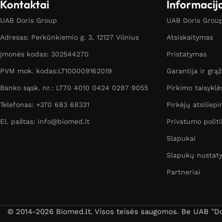
Kontaktai
Informacij
UAB Doris Group
UAB Doris Group 
Adresas: Perkūnkiemio g. 3, 12127 Vilnius
Atsiskaitymas
Įmonės kodas: 302544270
Pristatymas
PVM mok. kodas:LT100009162019
Garantija ir grą
Banko sąsk. nr.: LT70 4010 0424 0297 9055
Pirkimo taisyklė
Telefonas: +370 683 68331
Pirkėjų atsiliepi
El. paštas: info@biomed.lt
Privatumo politi
Slapukai
Slapukų nustat
Partneriai
© 2014-2026 Biomed.lt. Visos teisės saugomos. Be UAB "Dori