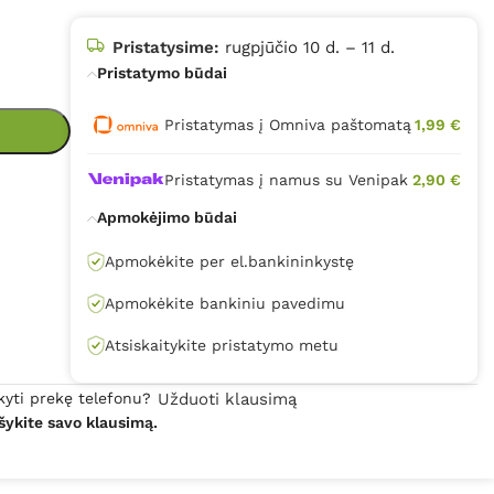
Pristatysime:
rugpjūčio 10 d. – 11 d.
Pristatymo būdai
Pristatymas į Omniva paštomatą
1,99 €
Pristatymas į namus su Venipak
2,90 €
Apmokėjimo būdai
Apmokėkite per el.bankininkystę
Apmokėkite bankiniu pavedimu
Atsiskaitykite pristatymo metu
kyti prekę telefonu?
Užduoti klausimą
šykite savo klausimą.