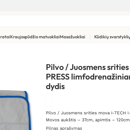
ratai
Kraujospūdžio matuokliai
Masažuokliai
Kūdikių svarstykl
»
Limfodrenažinių aparatų priedai
»
Pilvo / Juosmens srities mo
Pilvo / Juosmens sritie
PRESS limfodrenažini
dydis
Pilvo / Juosmens srities mova I-TECH
Movos aukštis – 37cm, apimtis – 120cm
Pilnas aprašymas