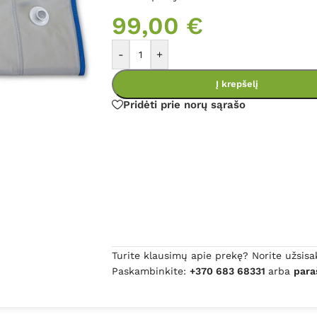
99,00
€
-
+
Į krepšelį
Pridėti prie norų sąrašo
Turite klausimų apie prekę? Norite užsisa
Paskambinkite:
+370 683 68331
arba
para