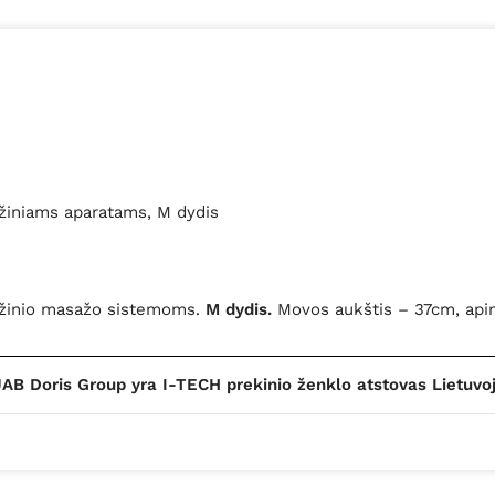
žiniams aparatams, M dydis
ažinio masažo sistemoms.
M dydis.
Movos aukštis – 37cm, api
AB Doris Group yra I-TECH prekinio ženklo atstovas Lietuvo