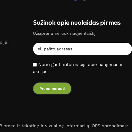
Sužinok apie nuolaidas pirmas
Užsiprenumeruok naujienlaiškį
pija)
Noriu gauti informaciją apie naujienas ir
akcijas.
iomed.lt tekstinę ir vizualinę informaciją. OPS sprendimas: