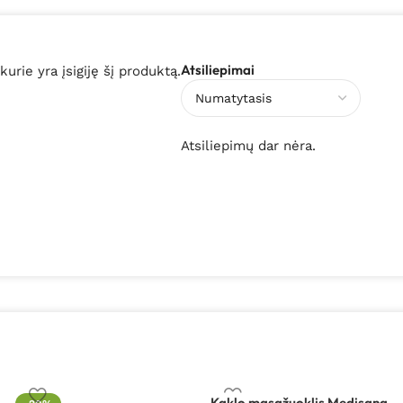
Atsiliepimai
 kurie yra įsigiję šį produktą.
Atsiliepimų dar nėra.
Kaklo masažuoklis Medisana