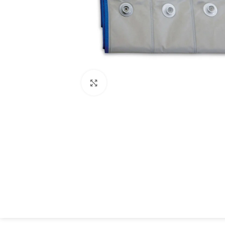
Spustelėkite, kad padidintumėte