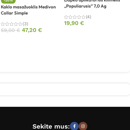
-20%
„Populiarusis” 7,0 Ag
P
Kaklo masažuoklis Medivon
Collar Simple
(4)
19,90
€
(3)
47,20
€
59,00
€
Sekite mus: