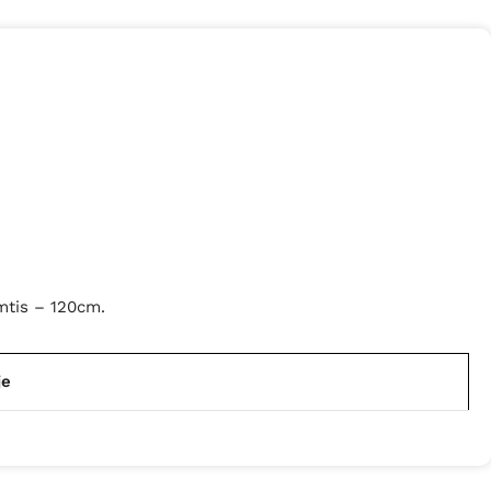
mtis – 120cm.
je