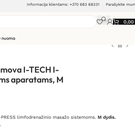
Informacija klientams: +370 683 68331
Parašykite mu
0,00
ių nuoma
va I-TECH I-PRESS limfodrenažiniams aparatams, M
s mova I-TECH I-
ams aparatams, M
 I-PRESS limfodrenažinio masažo sistemoms.
M dydis.
.