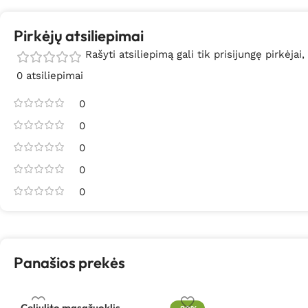
Pirkėjų atsiliepimai
Rašyti atsiliepimą gali tik prisijungę pirkėjai,
0 atsiliepimai
0
0
0
0
0
Panašios prekės
Celiulito masažuoklis