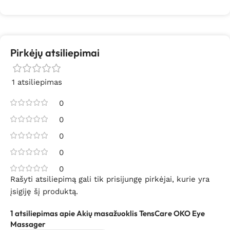
Pirkėjų atsiliepimai
1 atsiliepimas
0
0
0
0
0
Rašyti atsiliepimą gali tik prisijungę pirkėjai, kurie yra
įsigiję šį produktą.
1 atsiliepimas apie
Akių masažuoklis TensCare OKO Eye
Massager