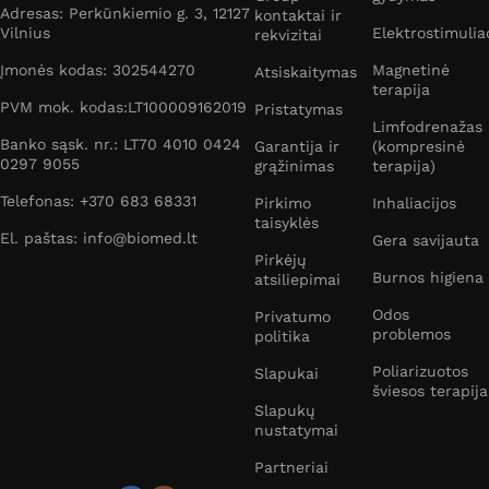
Adresas: Perkūnkiemio g. 3, 12127
kontaktai ir
Vilnius
Elektrostimulia
rekvizitai
Įmonės kodas: 302544270
Magnetinė
Atsiskaitymas
terapija
PVM mok. kodas:LT100009162019
Pristatymas
Limfodrenažas
Banko sąsk. nr.: LT70 4010 0424
Garantija ir
(kompresinė
0297 9055
grąžinimas
terapija)
Telefonas: +370 683 68331
Pirkimo
Inhaliacijos
taisyklės
El. paštas: info@biomed.lt
Gera savijauta
Pirkėjų
Burnos higiena
atsiliepimai
Odos
Privatumo
problemos
politika
Poliarizuotos
Slapukai
šviesos terapija
Slapukų
nustatymai
Partneriai