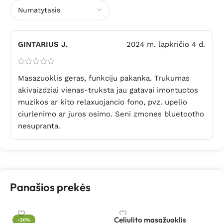
GINTARIUS J.
2024 m. lapkričio 4 d.
Masazuoklis geras, funkciju pakanka. Trukumas
akivaizdziai vienas-truksta jau gatavai imontuotos
muzikos ar kito relaxuojancio fono, pvz. upelio
ciurlenimo ar juros osimo. Seni zmones bluetootho
nesupranta.
Panašios prekės
Celiulito masažuoklis
-20%