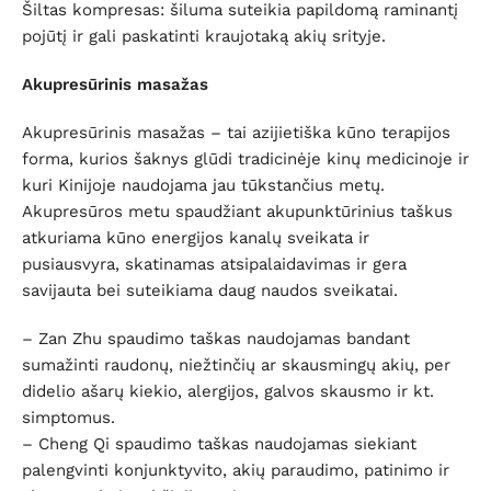
Šiltas kompresas: šiluma suteikia papildomą raminantį
pojūtį ir gali paskatinti kraujotaką akių srityje.
Akupresūrinis masažas
Akupresūrinis masažas – tai azijietiška kūno terapijos
forma, kurios šaknys glūdi tradicinėje kinų medicinoje ir
kuri Kinijoje naudojama jau tūkstančius metų.
Akupresūros metu spaudžiant akupunktūrinius taškus
atkuriama kūno energijos kanalų sveikata ir
pusiausvyra, skatinamas atsipalaidavimas ir gera
savijauta bei suteikiama daug naudos sveikatai.
– Zan Zhu spaudimo taškas naudojamas bandant
sumažinti raudonų, niežtinčių ar skausmingų akių, per
didelio ašarų kiekio, alergijos, galvos skausmo ir kt.
simptomus.
– Cheng Qi spaudimo taškas naudojamas siekiant
palengvinti konjunktyvito, akių paraudimo, patinimo ir