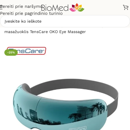
Pereiti prie naršymo
Pereiti prie pagrindinio turinio
Pradžia
»
Masažuokliai
»
Akių masažuokliai
»
Akių
masažuoklis TensCare OKO Eye Massager
-25%