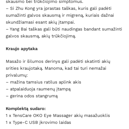
skausmo bei trūkčiojimo simptomus.
– Si Zhu Kong yra įprastas taškas, kuris gali padėti
sumažinti galvos skausmą ir migreną, kuriais dažnai
skundžiamasi esant akių įtampai.
– Yang Bai taškas gali būti naudingas bandant sumažinti
galvos skausmą, akių trūkčiojimą.
Kraujo apytaka
Masažo ir šilumos derinys gali padėti skatinti akių
srities kraujotaką. Manoma, kad tai turi nemažai
privalumų:
– mažina tamsius ratilus aplink akis
– atpalaiduoja raumenų įtampą
– gerina odos stangrumą
Komplektą sudaro:
1 x TensCare OKO Eye Massager akių masažuoklis
1 x Type-C USB įkrovimo laidas