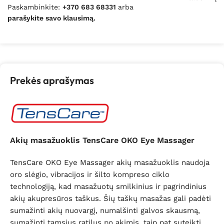
Paskambinkite:
+370 683 68331
arba
parašykite savo klausimą.
Prekės aprašymas
Akių masažuoklis TensCare OKO Eye Massager
TensCare OKO Eye Massager akių masažuoklis naudoja
oro slėgio, vibracijos ir šilto kompreso ciklo
technologiją, kad masažuotų smilkinius ir pagrindinius
akių akupresūros taškus. Šių taškų masažas gali padėti
sumažinti akių nuovargį, numalšinti galvos skausmą,
sumažinti tamsius ratilus po akimis, taip pat suteikti