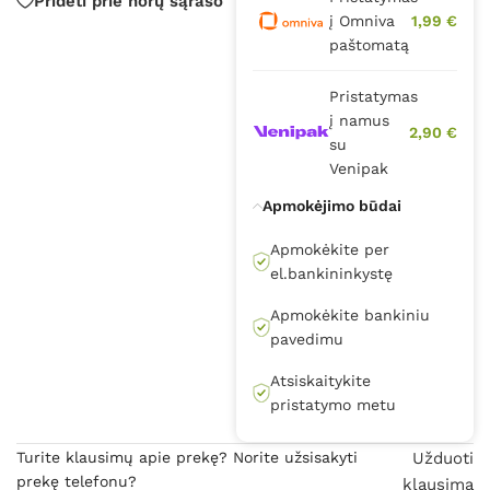
Pridėti prie norų sąrašo
į Omniva
1,99 €
paštomatą
Pristatymas
į namus
2,90 €
su
Venipak
Apmokėjimo būdai
Apmokėkite per
el.bankininkystę
Apmokėkite bankiniu
pavedimu
Atsiskaitykite
pristatymo metu
Turite klausimų apie prekę? Norite užsisakyti
Užduoti
prekę telefonu?
klausimą