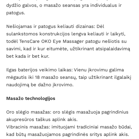
dydžio galvos, o masažo seansas yra individualus ir
patogus.
Nešiojamas ir patogus keliauti dizainas: Dėl
sulankstomos konstrukcijos lengva keliauti ir laikyti,
todėl TensCare OKO Eye Massager patogu nešiotis su
savimi, kad ir kur eitumėte, užtikrinant atsipalaidavimą
bet kada ir bet kur.
Ilgas baterijos veikimo laikas: Vienu įkrovimu galima
mėgautis iki 18 masažo seansų, taip užtikrinant ilgalaikį
naudojimą be dažno įkrovimo.
Masažo technologijos
Oro slėgio masažas: oro slėgis masažuoja pagrindinius
akupresūros taškus aplink akis.
Vibracinis masažas: imituojami tradiciniai masažo būdai,
kad būtų masažuojamos pagrindinės sritys aplink akis.