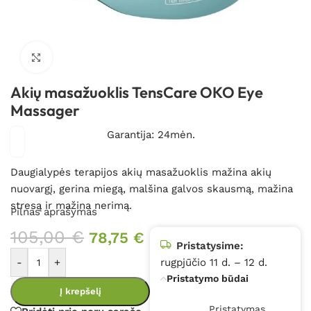
Spustelėkite, kad padidintumėte
Akių masažuoklis TensCare OKO Eye
Massager
Garantija: 24mėn.
Daugialypės terapijos akių masažuoklis mažina akių
nuovargį, gerina miegą, malšina galvos skausmą, mažina
stresą ir mažina nerimą.
Pilnas aprašymas
105,00
€
78,75
€
Pristatysime:
-
+
rugpjūčio 11 d. – 12 d.
Pristatymo būdai
Į krepšelį
Pristatymas