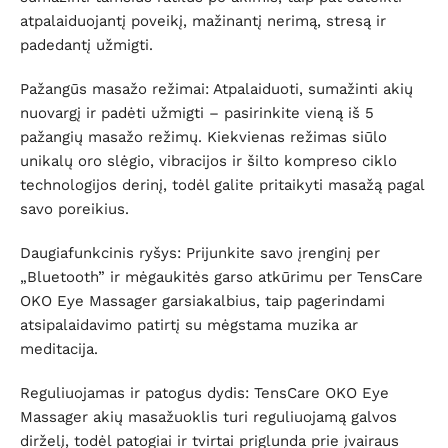
atpalaiduojantį poveikį, mažinantį nerimą, stresą ir
padedantį užmigti.
Pažangūs masažo režimai: Atpalaiduoti, sumažinti akių
nuovargį ir padėti užmigti – pasirinkite vieną iš 5
pažangių masažo režimų. Kiekvienas režimas siūlo
unikalų oro slėgio, vibracijos ir šilto kompreso ciklo
technologijos derinį, todėl galite pritaikyti masažą pagal
savo poreikius.
Daugiafunkcinis ryšys: Prijunkite savo įrenginį per
„Bluetooth” ir mėgaukitės garso atkūrimu per TensCare
OKO Eye Massager garsiakalbius, taip pagerindami
atsipalaidavimo patirtį su mėgstama muzika ar
meditacija.
Reguliuojamas ir patogus dydis: TensCare OKO Eye
Massager akių masažuoklis turi reguliuojamą galvos
dirželį, todėl patogiai ir tvirtai priglunda prie įvairaus