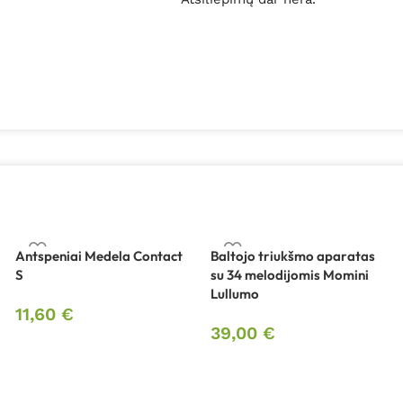
Antspeniai Medela Contact
Baltojo triukšmo aparatas
S
su 34 melodijomis Momini
Lullumo
11,60
€
39,00
€