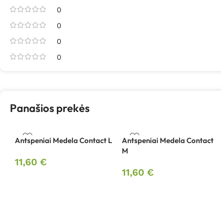
0
0
0
0
Panašios prekės
Antspeniai Medela Contact L
Antspeniai Medela Contact
M
11,60
€
11,60
€