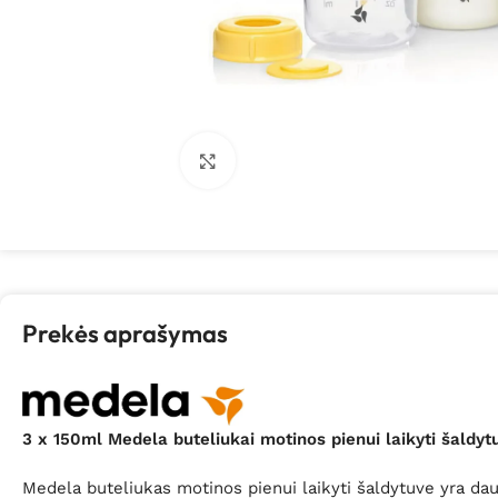
Spustelėkite, kad padidintumėte
Prekės aprašymas
3 x 150ml Medela buteliukai motinos pienui laikyti šaldyt
Medela buteliukas motinos pienui laikyti šaldytuve yra daug