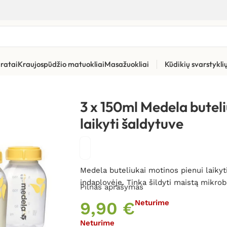
ratai
Kraujospūdžio matuokliai
Masažuokliai
Kūdikių svarstykl
 pienui laikyti šaldytuve
3 x 150ml Medela buteli
laikyti šaldytuve
Medela buteliukai motinos pienui laikyt
indaplovėje. Tinka šildyti maistą mikro
Pilnas aprašymas
9,90
€
Neturime
Neturime