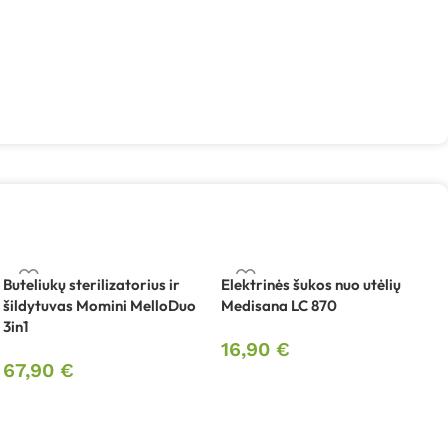
Buteliukų sterilizatorius ir
Elektrinės šukos nuo utėlių
K
šildytuvas Momini MelloDuo
Medisana LC 870
p
3in1
M
16,90
€
67,90
€