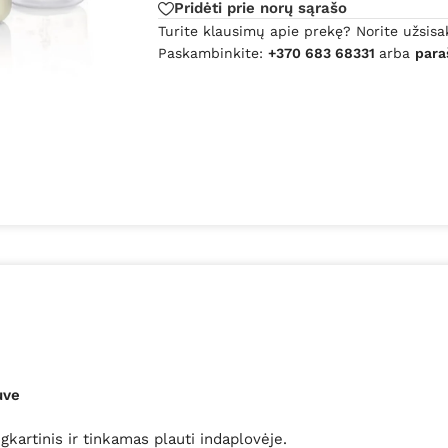
Pridėti prie norų sąrašo
Turite klausimų apie prekę? Norite užsisa
Paskambinkite:
+370 683 68331
arba
para
uve
kartinis ir tinkamas plauti indaplovėje.