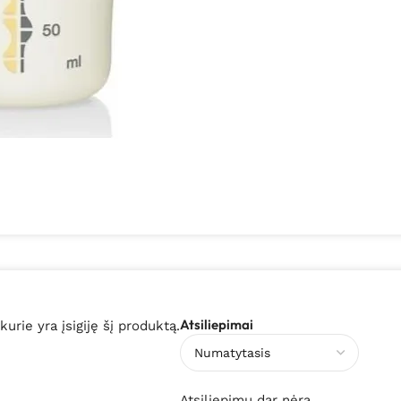
Atsiliepimai
 kurie yra įsigiję šį produktą.
Atsiliepimų dar nėra.