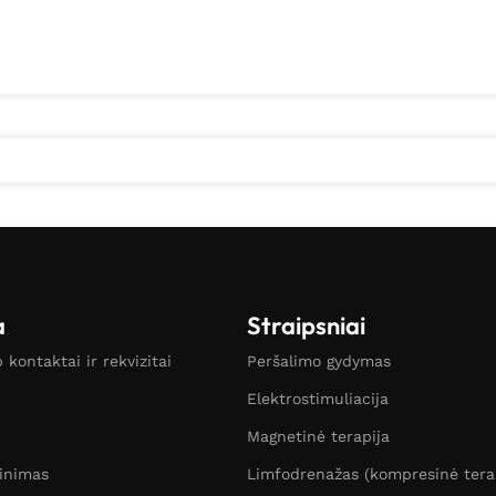
a
Straipsniai
kontaktai ir rekvizitai
Peršalimo gydymas
Elektrostimuliacija
Magnetinė terapija
žinimas
Limfodrenažas (kompresinė tera