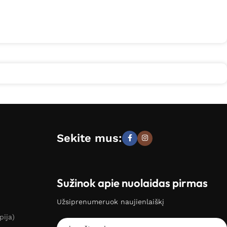
Sekite mus:
Sužinok apie nuolaidas pirmas
Užsiprenumeruok naujienlaiškį
pija)