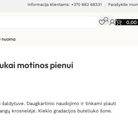
Informacija klientams: +370 683 68331
Parašykite mu
0,00
ių nuoma
ukai motinos pienui
i šaldytuve. Daugkartinio naudojimo ir tinkami plauti
bangų krosnelėje. Kiekio gradacijos buteliuko šone.