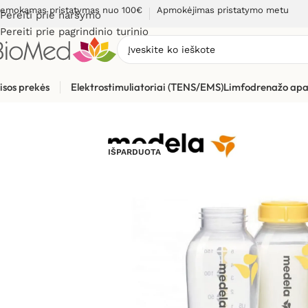
emokamas pristatymas nuo 100€
Apmokėjimas pristatymo metu
Pereiti prie naršymo
Pereiti prie pagrindinio turinio
isos prekės
Elektrostimuliatoriai (TENS/EMS)
Limfodrenažo apa
Pradžia
»
Mamai ir vaikui
»
3 x 150ml Medela buteliukai motinos
IŠPARDUOTA