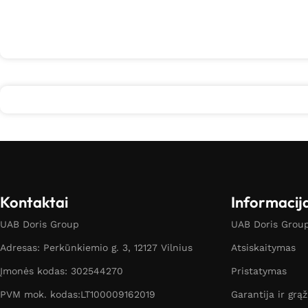
Kontaktai
Informacij
UAB Doris Group
UAB Doris Group 
Adresas: Perkūnkiemio g. 3, 12127 Vilnius
Atsiskaitymas
Įmonės kodas: 302544270
Pristatymas
PVM mok. kodas:LT100009162019
Garantija ir grą