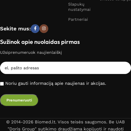
Slapukų
nustatymai
Partneriai
Sekite mus:
Sužinok apie nuolaidas pirmas
Užsiprenumeruok naujienlaiškį
Noriu gauti informaciją apie naujienas ir akcijas.
© 2014-2026 Biomed.lt. Visos teisės saugomos. Be UAB
"Doris Group" sutikimo draudžiama kopijuoti ir naudoti