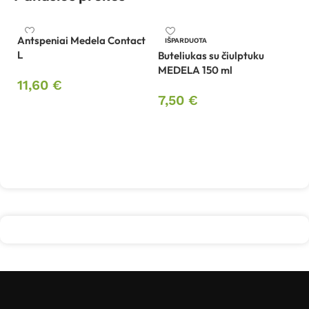
Antspeniai Medela Contact
IŠPARDUOTA
L
Buteliukas su čiulptuku
MEDELA 150 ml
Bu
11,60
€
M
7,50
€
Į krepšelį
1
Daugiau