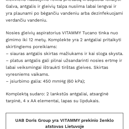
Galva, antgalis ir gleivių talpa nusiima labai lengvai ir
yra plaunami po bėgančiu vandeniu arba dezinfekuojami
verdančiu vandeniu.
Nosies gleivių aspiratorius VITAMMY Tucano tinka nuo
gimimo iki 12 metų. Komplekte yra 2 antgaliai pritaikyti
skirtingiems poreikiams:
– siauras antgalis skirtas mažiukams ir kai sloga skysta.
– platus antgalis gali pilnai užsandarinti nosies ertmę ir
labai veiksmingai ištraukti tirštas gleives. Skirtas
vyresniems vaikams.
– į
siurbimo galia: 450 mmHg (60 kPa);
Komplektą sudaro: 2 lankstūs antgaliai, atsarginė
tarpinė, 4 x AA elementai, lapas su lipdukais.
UAB Doris Group yra VITAMMY prekinio ženklo
atstovas Lietuvoje