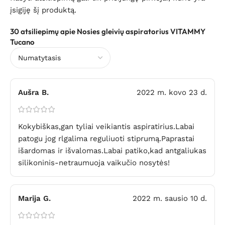
įsigiję šį produktą.
30 atsiliepimų apie
Nosies gleivių aspiratorius VITAMMY
Tucano
Aušra B.
2022 m. kovo 23 d.
Kokybiškas,gan tyliai veikiantis aspiratirius.Labai
patogu jog rlgalima reguliuoti stiprumą.Paprastai
išardomas ir išvalomas.Labai patiko,kad antgaliukas
silikoninis-netraumuoja vaikučio nosytės!
Marija G.
2022 m. sausio 10 d.