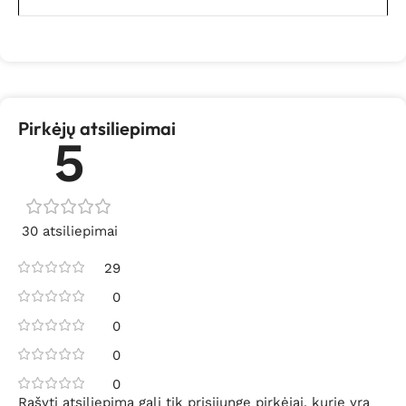
Pirkėjų atsiliepimai
5
30 atsiliepimai
29
0
0
0
0
Rašyti atsiliepimą gali tik prisijungę pirkėjai, kurie yra