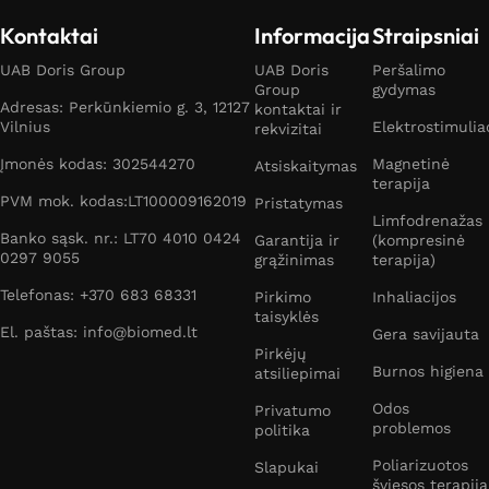
Kontaktai
Informacija
Straipsniai
UAB Doris Group
UAB Doris
Peršalimo
Group
gydymas
Adresas: Perkūnkiemio g. 3, 12127
kontaktai ir
Vilnius
Elektrostimulia
rekvizitai
Įmonės kodas: 302544270
Magnetinė
Atsiskaitymas
terapija
PVM mok. kodas:LT100009162019
Pristatymas
Limfodrenažas
Banko sąsk. nr.: LT70 4010 0424
Garantija ir
(kompresinė
0297 9055
grąžinimas
terapija)
Telefonas: +370 683 68331
Pirkimo
Inhaliacijos
taisyklės
El. paštas: info@biomed.lt
Gera savijauta
Pirkėjų
Burnos higiena
atsiliepimai
Odos
Privatumo
problemos
politika
Poliarizuotos
Slapukai
šviesos terapija