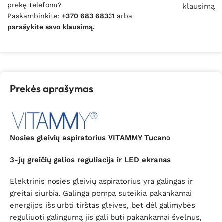
prekę telefonu?
klausimą
Paskambinkite:
+370 683 68331
arba
parašykite savo klausimą.
Prekės aprašymas
Nosies gleivių aspiratorius VITAMMY Tucano
3-jų greičių galios reguliacija ir LED ekranas
Elektrinis nosies gleivių aspiratorius yra galingas ir
greitai siurbia. Galinga pompa suteikia pakankamai
energijos išsiurbti tirštas gleives, bet dėl galimybės
reguliuoti galingumą jis gali būti pakankamai švelnus,