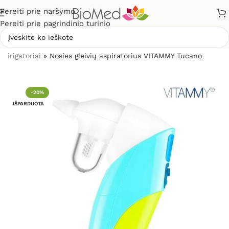
Pereiti prie naršymo
Pereiti prie pagrindinio turinio
Pradžia
»
Sveikatos priežiūrai
»
Nosies aspiratoriai ir
irigatoriai
»
Nosies gleivių aspiratorius VITAMMY Tucano
-20%
IŠPARDUOTA