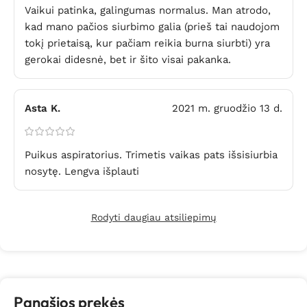
Vaikui patinka, galingumas normalus. Man atrodo,
kad mano pačios siurbimo galia (prieš tai naudojom
tokį prietaisą, kur pačiam reikia burna siurbti) yra
gerokai didesnė, bet ir šito visai pakanka.
Asta K.
2021 m. gruodžio 13 d.
Puikus aspiratorius. Trimetis vaikas pats išsisiurbia
nosytę. Lengva išplauti
Rodyti daugiau atsiliepimų
Panašios prekės