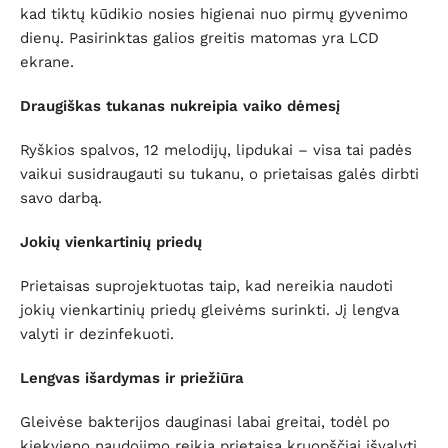
kad tiktų kūdikio nosies higienai nuo pirmų gyvenimo
dienų. Pasirinktas galios greitis matomas yra LCD
ekrane.
Draugiškas tukanas nukreipia vaiko dėmesį
Ryškios spalvos, 12 melodijų, lipdukai – visa tai padės
vaikui susidraugauti su tukanu, o prietaisas galės dirbti
savo darbą.
Jokių vienkartinių priedų
Prietaisas suprojektuotas taip, kad nereikia naudoti
jokių vienkartinių priedų gleivėms surinkti. Jį lengva
valyti ir dezinfekuoti.
Lengvas išardymas ir priežiūra
Gleivėse bakterijos dauginasi labai greitai, todėl po
kiekvieno naudojimo reikia prietaisą kruopščiai išvalyti.