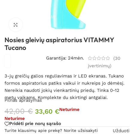
Spustelėkite, kad padidintumėte
Nosies gleivių aspiratorius VITAMMY
Tucano
Garantija: 24mėn.
(
30
įvertinimų)
3-jų greičių galios reguliavimas ir LED ekranas. Tukano
formos aspiratorius patiks vaikui ir nukreips jo dėmėsį.
Nereikia naudoti jokių vienkartinių priedų. Tinka 0-12
metų vaikams. Komplekte du skirtingi antgaliai.
Pilnas aprašymas
42,00
€
Neturime
33,60
€
Neturime
Pridėti prie norų sąrašo
Turite klausimų apie prekę? Norite užsisakyti
Užduoti