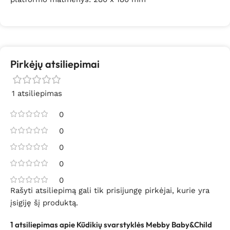
Pirkėjų atsiliepimai
1 atsiliepimas
0
0
0
0
0
Rašyti atsiliepimą gali tik prisijungę pirkėjai, kurie yra
įsigiję šį produktą.
1 atsiliepimas apie
Kūdikių svarstyklės Mebby Baby&Child