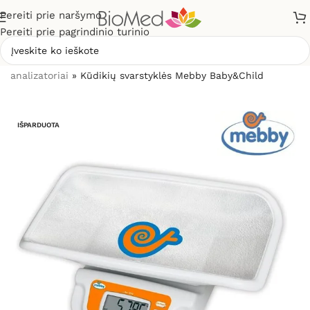
Pereiti prie naršymo
Pereiti prie pagrindinio turinio
Pradžia
»
Sveikatos priežiūrai
»
Svarstyklės, kūno masės
analizatoriai
»
Kūdikių svarstyklės Mebby Baby&Child
IŠPARDUOTA