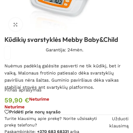
Spustelėkite, kad padidintumėte
Kūdikių svarstyklės Mebby Baby&Child
Garantija: 24mėn.
Nuėmus padėklą galėsite pasverti ne tik kūdikį, bet ir
vaiką. Malonaus frotinio patiesalo dėka svarstyklių
paviršius nėra šaltas. Guminio paviršiaus dėka vaikas
stabiliai stovės ant svartyklių platformos.
Pilnas aprašymas
59,90
€
Neturime
Neturime
Pridėti prie norų sąrašo
Turite klausimų apie prekę? Norite užsisakyti
Užduoti
prekę telefonu?
klausimą
Paskambinkite:
+370 683 68331
arba