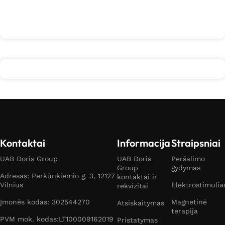
Į krepšelį
Kontaktai
Informacija
Straipsniai
UAB Doris Group
UAB Doris
Peršalimo
Group
gydymas
Adresas: Perkūnkiemio g. 3, 12127
kontaktai ir
Vilnius
Elektrostimulia
rekvizitai
Įmonės kodas: 302544270
Magnetinė
Atsiskaitymas
terapija
PVM mok. kodas:LT100009162019
Pristatymas