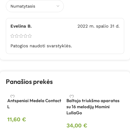
Evelina B.
2022 m. spalio 31 d.
Patogios naudoti svarstyklės.
Panašios prekės
Antspeniai Medela Contact
Baltojo triukšmo aparatas
B
L
su 16 melodijų Momini
Mo
LullaGo
11,60
€
2
34,00
€
Į krepšelį