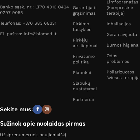
Limfodrenažas
Banko sąsk. nr.: LT70 4010 0424
Garantija ir
(kompresinė
0297 9055
grąžinimas
terapija)
Telefonas: +370 683 68331
Pirkimo
Inhaliacijos
taisyklės
El. paštas: info@biomed.lt
Gera savijauta
Pirkėjų
Burnos higiena
atsiliepimai
Odos
Privatumo
problemos
politika
Poliarizuotos
Slapukai
šviesos terapija
Slapukų
nustatymai
Partneriai
Sekite mus:
Sužinok apie nuolaidas pirmas
Užsiprenumeruok naujienlaiškį