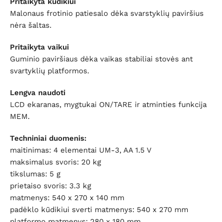
Pritaikyta kūdikiui
Malonaus frotinio patiesalo dėka svarstyklių paviršius
nėra šaltas.
Pritaikyta vaikui
Guminio paviršiaus dėka vaikas stabiliai stovės ant
svartyklių platformos.
Lengva naudoti
LCD ekaranas, mygtukai ON/TARE ir atminties funkcija
MEM.
Techniniai duomenis:
maitinimas: 4 elementai UM-3, AA 1.5 V
maksimalus svoris: 20 kg
tikslumas: 5 g
prietaiso svoris: 3.3 kg
matmenys: 540 x 270 x 140 mm
padėklo kūdikiui sverti matmenys: 540 x 270 mm
platformo matmenys: 280 x 180 mm