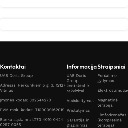
Kontaktai
Informacija
Straipsniai
UAB Doris Group
UAB Doris
Peršalimo
Group
gydymas
Adresas: Perkūnkiemio g. 3, 12127
kontaktai ir
Vilnius
Elektrostimulia
rekvizitai
Įmonės kodas: 302544270
Magnetinė
Atsiskaitymas
terapija
PVM mok. kodas:LT100009162019
Pristatymas
Limfodrenažas
Banko sąsk. nr.: LT70 4010 0424
Garantija ir
(kompresinė
0297 9055
grąžinimas
terapija)