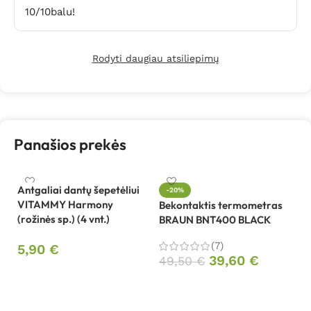
10/10balu!
Rodyti daugiau atsiliepimų
Panašios prekės
Antgaliai dantų šepetėliui
-20%
VITAMMY Harmony
Bekontaktis termometras
Be
(rožinės sp.) (4 vnt.)
BRAUN BNT400 BLACK
W
(7)
5,90
€
1
39,60
€
49,50
€
Į krepšelį
Į krepšelį