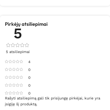
Pirkėjų atsiliepimai
5
5 atsiliepimai
4
0
0
0
0
Rašyti atsiliepimą gali tik prisijungę pirkėjai, kurie yra
įsigiję šį produktą.