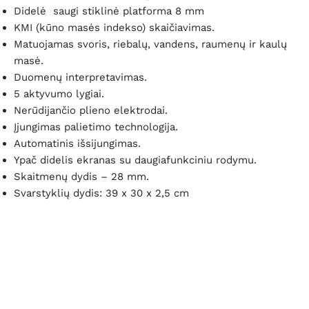
Didelė saugi stiklinė platforma 8 mm
KMI (kūno masės indekso) skaičiavimas.
Matuojamas svoris, riebalų, vandens, raumenų ir kaulų
masė.
Duomenų interpretavimas.
5 aktyvumo lygiai.
Nerūdijančio plieno elektrodai.
Įjungimas palietimo technologija.
Automatinis išsijungimas.
Ypač didelis ekranas su daugiafunkciniu rodymu.
Skaitmenų dydis – 28 mm.
Svarstyklių dydis: 39 x 30 x 2,5 cm