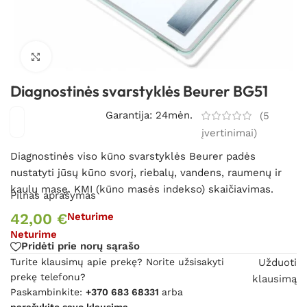
Spustelėkite, kad padidintumėte
Diagnostinės svarstyklės Beurer BG51
Garantija: 24mėn.
(
5
įvertinimai)
Diagnostinės viso kūno svarstyklės Beurer padės
nustatyti jūsų kūno svorį, riebalų, vandens, raumenų ir
kaulų masę. KMI (kūno masės indekso) skaičiavimas.
Pilnas aprašymas
42,00
€
Neturime
Neturime
Pridėti prie norų sąrašo
Turite klausimų apie prekę? Norite užsisakyti
Užduoti
prekę telefonu?
klausimą
Paskambinkite:
+370 683 68331
arba
parašykite savo klausimą.