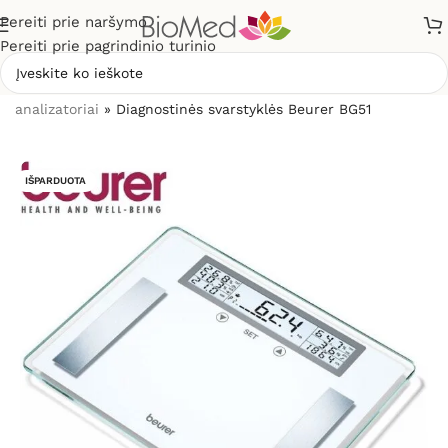
Pereiti prie naršymo
Pereiti prie pagrindinio turinio
Pradžia
»
Sveikatos priežiūrai
»
Svarstyklės, kūno masės
analizatoriai
»
Diagnostinės svarstyklės Beurer BG51
IŠPARDUOTA