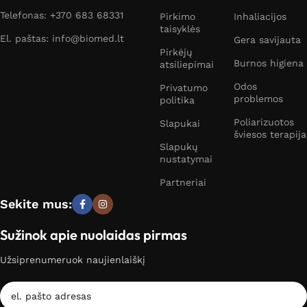
Telefonas: +370 683 68331
Pirkimo
Inhaliacijos
taisyklės
El. paštas: info@biomed.lt
Gera savijauta
Pirkėjų
Burnos higiena
atsiliepimai
Odos
Privatumo
problemos
politika
Poliarizuotos
Slapukai
šviesos terapija
Slapukų
nustatymai
Partneriai
Sekite mus:
Sužinok apie nuolaidas pirmas
Užsiprenumeruok naujienlaiškį