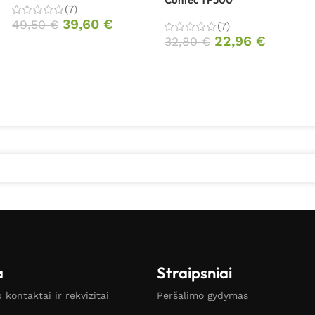
(7)
39,60
€
49,50
€
(7)
22,96
€
32,80
€
a
Straipsniai
kontaktai ir rekvizitai
Peršalimo gydymas