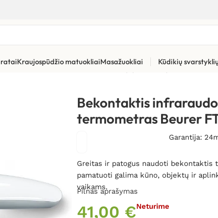
ratai
Kraujospūdžio matuokliai
Masažuokliai
Kūdikių svarstykl
ermometrai
»
Bekontaktis infraraudonųjų spindulių termometras
Bekontaktis infraraudo
termometras Beurer F
Garantija: 24
Greitas ir patogus naudoti bekontaktis
pamatuoti galima kūno, objektų ir aplin
vaikams.
Pilnas aprašymas
41,00
€
Neturime