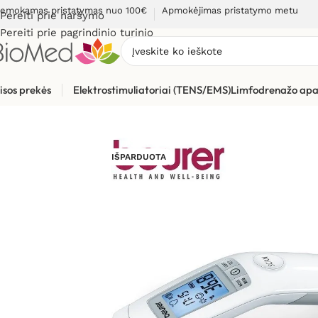
emokamas pristatymas nuo 100€
Apmokėjimas pristatymo metu
Pereiti prie naršymo
Pereiti prie pagrindinio turinio
isos prekės
Elektrostimuliatoriai (TENS/EMS)
Limfodrenažo apa
Pradžia
»
Sveikatos priežiūrai
»
Termometrai
»
Bekontakčiai t
IŠPARDUOTA