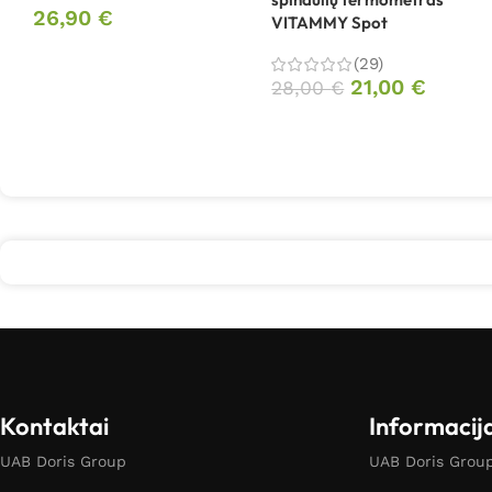
26,90
€
VITAMMY Spot
(29)
21,00
€
28,00
€
Kontaktai
Informacij
UAB Doris Group
UAB Doris Group 