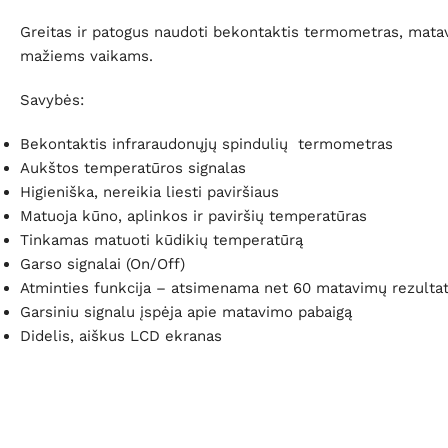
Greitas ir patogus naudoti bekontaktis termometras, matav
mažiems vaikams.
Savybės:
Bekontaktis infraraudonųjų spindulių termometras
Aukštos temperatūros signalas
Higieniška, nereikia liesti paviršiaus
Matuoja kūno, aplinkos ir paviršių temperatūras
Tinkamas matuoti kūdikių temperatūrą
Garso signalai (On/Off)
Atminties funkcija – atsimenama net 60 matavimų rezulta
Garsiniu signalu įspėja apie matavimo pabaigą
Didelis, aiškus LCD ekranas