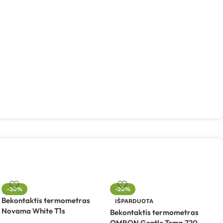
-30%
-20%
Bekontaktis termometras
IŠPARDUOTA
Novama White T1s
Bekontaktis termometras
B
OMRON Gentle Temp 720
R