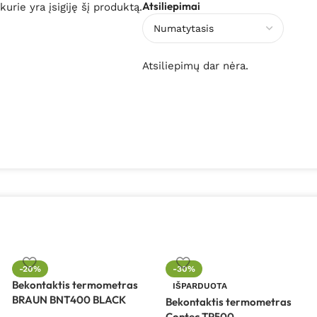
Atsiliepimai
 kurie yra įsigiję šį produktą.
Atsiliepimų dar nėra.
-20%
-30%
Bekontaktis termometras
IŠPARDUOTA
BRAUN BNT400 BLACK
Bekontaktis termometras
Contec TP500