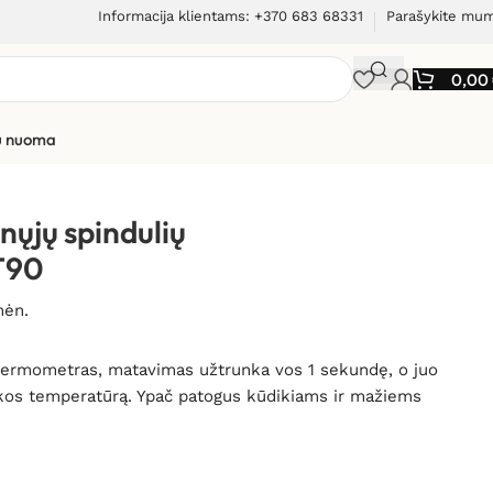
Informacija klientams: +370 683 68331
Parašykite mu
0,00
ių nuoma
 Beurer FT90
nųjų spindulių
T90
mėn.
 termometras, matavimas užtrunka vos 1 sekundę, o juo
kos temperatūrą. Y
pač patogus kūdikiams ir mažiems