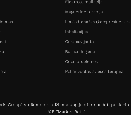
Elektrostimuliacija
Magnetinė terapija
žinimas
Limfodrenažas (kompresinė tera
s
Inhaliacijos
mai
Gera savijauta
ka
Burnos higiena
Odos problemos
ymai
Poliarizuotos šviesos terapija
s Group" sutikimo draudžiama kopijuoti ir naudoti puslapio B
UAB "Market Rats"