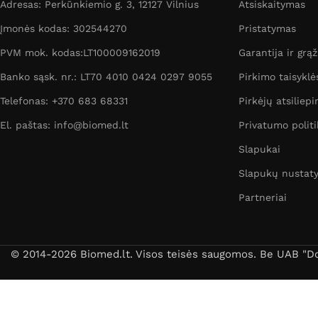
Adresas: Perkūnkiemio g. 3, 12127 Vilnius
Atsiskaitymas
Įmonės kodas: 302544270
Pristatymas
PVM mok. kodas:LT100009162019
Garantija ir grą
Banko sąsk. nr.: LT70 4010 0424 0297 9055
Pirkimo taisyklė
Telefonas: +370 683 68331
Pirkėjų atsiliepi
El. paštas: info@biomed.lt
Privatumo politi
Slapukai
Slapukų nustat
Partneriai
© 2014-2026 Biomed.lt. Visos teisės saugomos. Be UAB "Dori