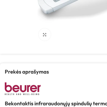
Spustelėkite, kad padidintumėte
Prekės aprašymas
Bekontaktis infraraudonųjų spindulių ter