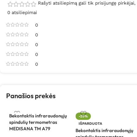
Rašyti atsiliepimą gali tik prisijungę pirkėjai,
0 atsiliepimai
0
0
0
0
0
Panašios prekės
Bekontaktis infraraudonųjų
-25%
spindulių termometras
IŠPARDUOTA
MEDISANA TM A79
Bekontaktis infraraudonųjų
spindulių termometras