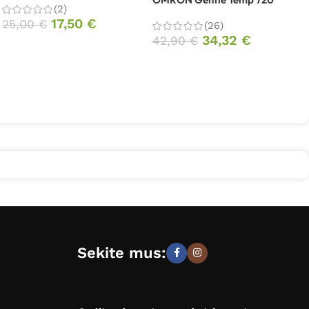
(2)
17,50
€
25,00
€
(26)
34,32
€
42,90
€
Sekite mus: