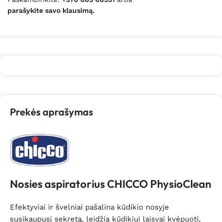
parašykite savo klausimą.
Prekės aprašymas
Nosies aspiratorius CHICCO PhysioClean
Efektyviai ir švelniai pašalina kūdikio nosyje
susikaupusį sekretą, leidžia kūdikiui laisvai kvėpuoti,