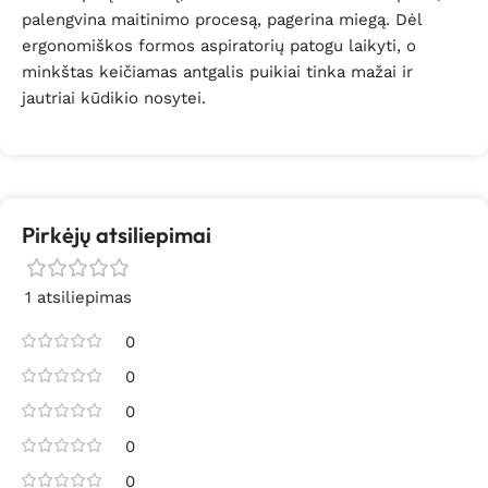
palengvina maitinimo procesą, pagerina miegą. Dėl
ergonomiškos formos aspiratorių patogu laikyti, o
minkštas keičiamas antgalis puikiai tinka mažai ir
jautriai kūdikio nosytei.
Pirkėjų atsiliepimai
1 atsiliepimas
0
0
0
0
0