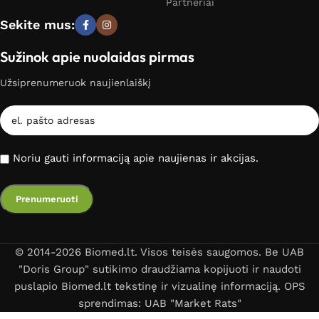
Partneriai
Sekite mus:
Sužinok apie nuolaidas pirmas
Užsiprenumeruok naujienlaiškį
Noriu gauti informaciją apie naujienas ir akcijas.
© 2014-2026 Biomed.lt. Visos teisės saugomos. Be UAB
"Doris Group" sutikimo draudžiama kopijuoti ir naudoti
puslapio Biomed.lt tekstinę ir vizualinę informaciją. OPS
sprendimas: UAB "Market Rats"