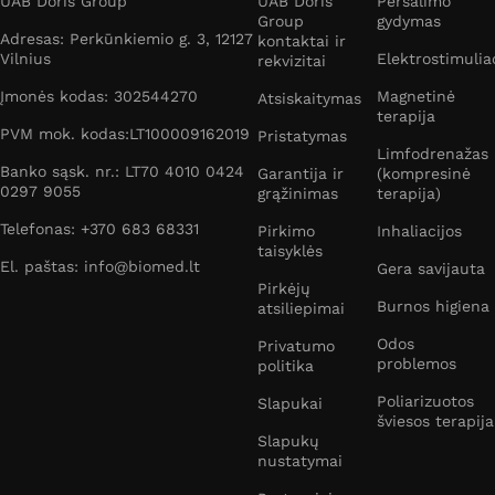
UAB Doris Group
UAB Doris
Peršalimo
Group
gydymas
Adresas: Perkūnkiemio g. 3, 12127
kontaktai ir
Vilnius
Elektrostimulia
rekvizitai
Įmonės kodas: 302544270
Magnetinė
Atsiskaitymas
terapija
PVM mok. kodas:LT100009162019
Pristatymas
Limfodrenažas
Banko sąsk. nr.: LT70 4010 0424
Garantija ir
(kompresinė
0297 9055
grąžinimas
terapija)
Telefonas: +370 683 68331
Pirkimo
Inhaliacijos
taisyklės
El. paštas: info@biomed.lt
Gera savijauta
Pirkėjų
Burnos higiena
atsiliepimai
Odos
Privatumo
problemos
politika
Poliarizuotos
Slapukai
šviesos terapija
Slapukų
nustatymai