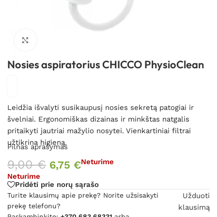
Spustelėkite, kad padidintumėte
Nosies aspiratorius CHICCO PhysioClean
Leidžia išvalyti susikaupusį nosies sekretą patogiai ir
švelniai. Ergonomiškas dizainas ir minkštas natgalis
pritaikyti jautriai mažylio nosytei. Vienkartiniai filtrai
užtikrina higieną.
Pilnas aprašymas
9,00
€
Neturime
6,75
€
Neturime
Pridėti prie norų sąrašo
Turite klausimų apie prekę? Norite užsisakyti
Užduoti
prekę telefonu?
klausimą
Paskambinkite:
+370 683 68331
arba