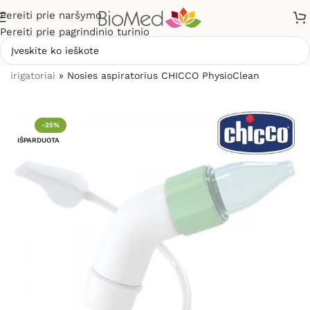
Pereiti prie naršymo
Pereiti prie pagrindinio turinio
Pradžia
»
Sveikatos priežiūrai
»
Nosies aspiratoriai ir
irigatoriai
»
Nosies aspiratorius CHICCO PhysioClean
-25%
IŠPARDUOTA