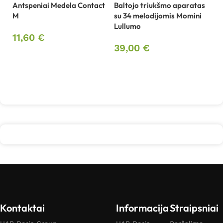
Antspeniai Medela Contact
Baltojo triukšmo aparatas
Bu
M
su 34 melodijomis Momini
M
Lullumo
11,60
€
3
39,00
€
Į krepšelį
Į krepšelį
Kontaktai
Informacija
Straipsniai