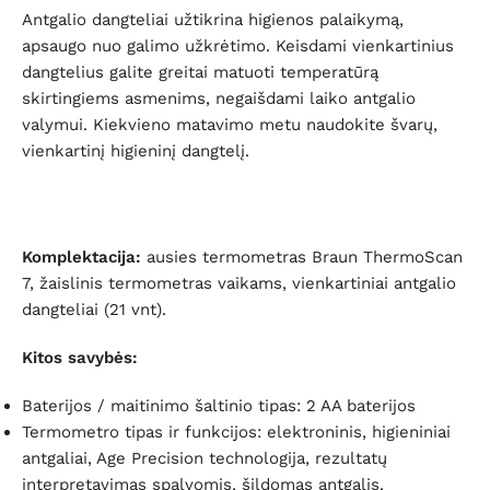
Antgalio dangteliai užtikrina higienos palaikymą,
apsaugo nuo galimo užkrėtimo. Keisdami vienkartinius
dangtelius galite greitai matuoti temperatūrą
skirtingiems asmenims, negaišdami laiko antgalio
valymui. Kiekvieno matavimo metu naudokite švarų,
vienkartinį higieninį dangtelį.
Komplektacija:
ausies termometras Braun ThermoScan
7, žaislinis termometras vaikams, vienkartiniai antgalio
dangteliai (21 vnt).
Kitos savybės:
Baterijos / maitinimo šaltinio tipas: 2 AA baterijos
Termometro tipas ir funkcijos: elektroninis, higieniniai
antgaliai, Age Precision technologija, rezultatų
interpretavimas spalvomis, šildomas antgalis,