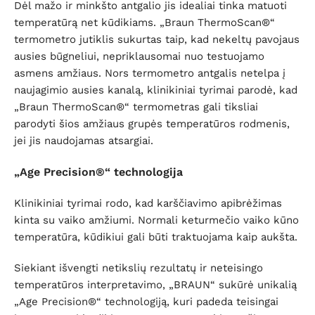
Dėl mažo ir minkšto antgalio jis idealiai tinka matuoti
temperatūrą net kūdikiams. „Braun ThermoScan®“
termometro jutiklis sukurtas taip, kad nekeltų pavojaus
ausies būgneliui, nepriklausomai nuo testuojamo
asmens amžiaus.
Nors termometro antgalis netelpa į
naujagimio ausies kanalą, klinikiniai tyrimai parodė, kad
„Braun ThermoScan®“ termometras gali tiksliai
parodyti šios amžiaus grupės temperatūros rodmenis,
jei jis naudojamas atsargiai.
„Age Precision®“ technologija
Klinikiniai tyrimai rodo, kad karščiavimo apibrėžimas
kinta su vaiko amžiumi. Normali keturmečio vaiko kūno
temperatūra, kūdikiui gali būti traktuojama kaip aukšta.
Siekiant išvengti netikslių rezultatų ir neteisingo
temperatūros interpretavimo, „BRAUN“ sukūrė unikalią
„Age Precision®“ technologiją, kuri padeda teisingai