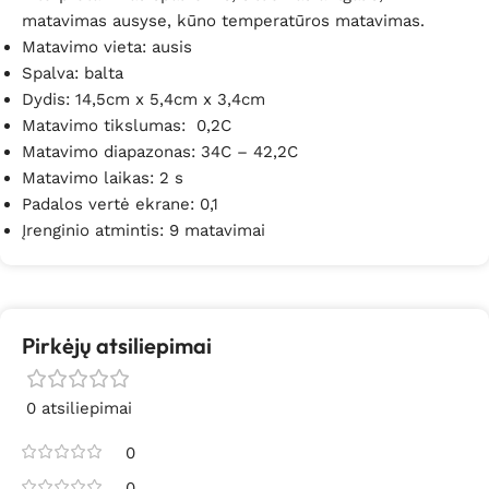
matavimas ausyse, kūno temperatūros matavimas.
Matavimo vieta: ausis
Spalva: balta
Dydis: 14,5cm x 5,4cm x 3,4cm
Matavimo tikslumas:
0,2C
Matavimo diapazonas:
34C – 42,2C
Matavimo laikas:
2 s
Padalos vertė ekrane:
0,1
Įrenginio atmintis: 9 matavimai
Pirkėjų atsiliepimai
0 atsiliepimai
0
0