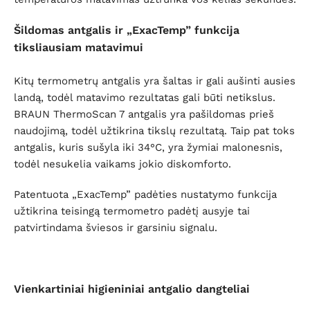
Šildomas antgalis ir „ExacTemp” funkcija
tiksliausiam matavimui
Kitų termometrų antgalis yra šaltas ir gali aušinti ausies
landą, todėl matavimo rezultatas gali būti netikslus.
BRAUN ThermoScan 7 antgalis yra pašildomas prieš
naudojimą, todėl užtikrina tikslų rezultatą. Taip pat toks
antgalis, kuris sušyla iki 34
°C
, yra žymiai malonesnis,
todėl nesukelia vaikams jokio diskomforto.
Patentuota „ExacTemp” padėties nustatymo funkcija
užtikrina teisingą termometro padėtį ausyje tai
patvirtindama šviesos ir garsiniu signalu.
Vienkartiniai higieniniai antgalio dangteliai