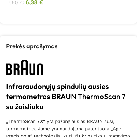
6,38
€
7,50
€
Į krepšelį
Prekės aprašymas
Infraraudonųjų spindulių ausies
termometras BRAUN ThermoScan 7
su žaisliuku
„ThermoScan 7®“ yra pažangiausias BRAUN ausų
termometras. Jame yra naudojama patentuota „Age
Precision®“ technologija, kuri užtikrina tikslų matavimo