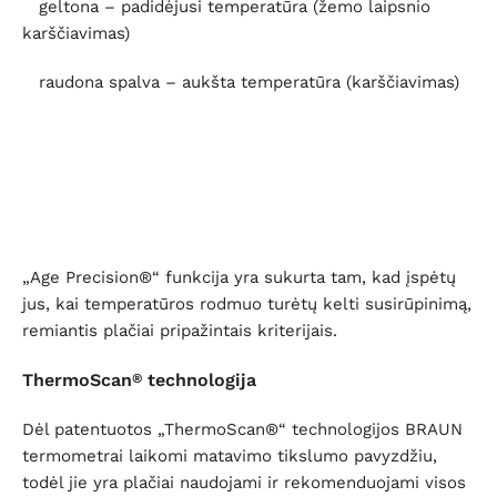
geltona – padidėjusi temperatūra (žemo laipsnio
karščiavimas)
raudona spalva – aukšta temperatūra (karščiavimas)
„Age Precision®“ funkcija yra sukurta tam, kad įspėtų
jus, kai temperatūros rodmuo turėtų kelti susirūpinimą,
remiantis plačiai pripažintais kriterijais.
ThermoScan
technologija
®
Dėl patentuotos „ThermoScan®“ technologijos BRAUN
termometrai laikomi matavimo tikslumo pavyzdžiu,
todėl jie yra plačiai naudojami ir rekomenduojami visos