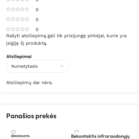
0
0
0
Rašyti atsiliepimą gali tik prisijungę pirkėjai, kurie yra
įsigiję šį produktą.
Atsiliepimai
Atsiliepimų dar nėra.
Panašios prekės
Bekontaktis infraraudonųjų
Be
IŠPARDUOTA