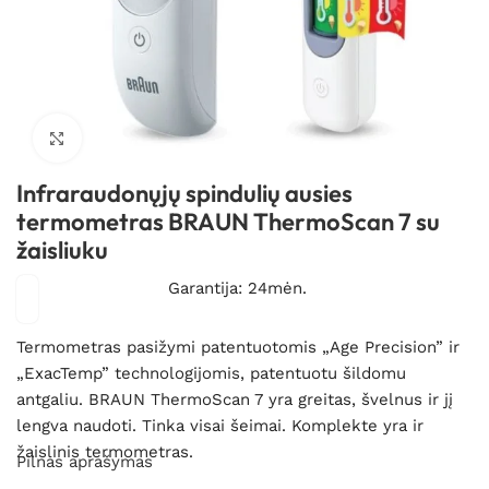
Spustelėkite, kad padidintumėte
Infraraudonųjų spindulių ausies
termometras BRAUN ThermoScan 7 su
žaisliuku
Garantija: 24mėn.
Termometras
pasižymi patentuotomis „Age Precision” ir
„ExacTemp” technologijomis,
patentuotu šildomu
antgaliu.
BRAUN ThermoScan 7 yra greitas, švelnus ir jį
lengva naudoti.
Tinka visai šeimai.
Komplekte yra ir
žaislinis termometras.
Pilnas aprašymas