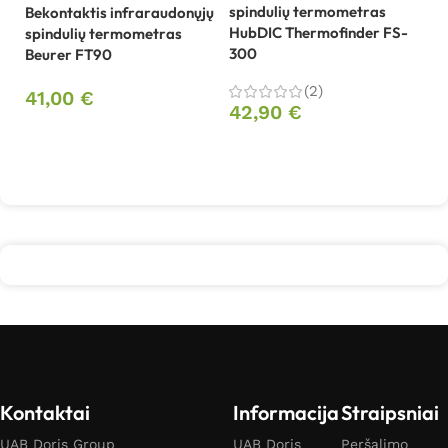
spindulių termometras
sp
Bekontaktis infraraudonųjų
HubDIC Thermofinder FS-
M
spindulių termometras
300
Beurer FT90
2
(2)
41,00
€
42,90
€
Daugiau
Į krepšelį
Kontaktai
Informacija
Straipsniai
UAB Doris Group
UAB Doris
Peršalimo