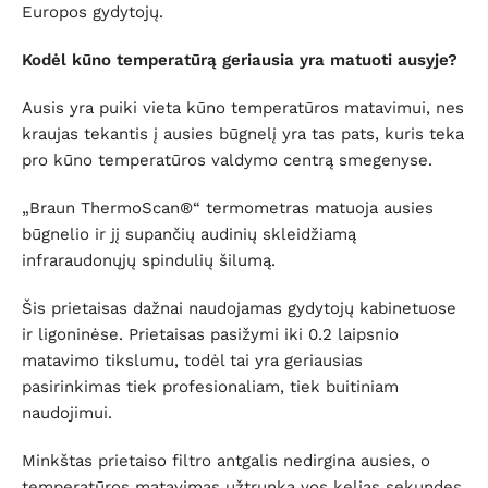
Europos gydytojų.
Kodėl kūno temperatūrą geriausia yra matuoti ausyje?
Ausis yra puiki vieta kūno temperatūros matavimui, nes
kraujas tekantis į ausies būgnelį yra tas pats, kuris teka
pro kūno temperatūros valdymo centrą smegenyse.
„Braun ThermoScan®“ termometras matuoja ausies
būgnelio ir jį supančių audinių skleidžiamą
infraraudonųjų spindulių šilumą.
Šis prietaisas dažnai naudojamas gydytojų kabinetuose
ir ligoninėse. Prietaisas pasižymi iki 0.2 laipsnio
matavimo tikslumu, todėl tai yra geriausias
pasirinkimas tiek profesionaliam, tiek buitiniam
naudojimui.
Minkštas prietaiso filtro antgalis nedirgina ausies, o
temperatūros matavimas užtrunka vos kelias sekundes.