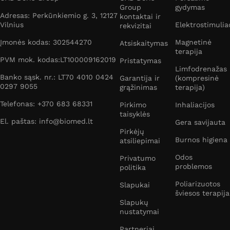
Group
gydymas
Adresas: Perkūnkiemio g. 3, 12127
kontaktai ir
Vilnius
Elektrostimulia
rekvizitai
Įmonės kodas: 302544270
Magnetinė
Atsiskaitymas
terapija
PVM mok. kodas:LT100009162019
Pristatymas
Limfodrenažas
Banko sąsk. nr.: LT70 4010 0424
Garantija ir
(kompresinė
0297 9055
grąžinimas
terapija)
Telefonas: +370 683 68331
Pirkimo
Inhaliacijos
taisyklės
El. paštas: info@biomed.lt
Gera savijauta
Pirkėjų
Burnos higiena
atsiliepimai
Odos
Privatumo
problemos
politika
Poliarizuotos
Slapukai
šviesos terapija
Slapukų
nustatymai
Partneriai