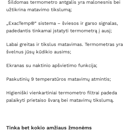
Šildomas termometro antgalis yra malonesnis bei
užtikrina matavimo tikslumą;
„ExacTemp®“ sistema – šviesos ir garso signalas,
padedantis tinkamai įstatyti termometrą į ausį;
Labai greitas ir tikslus matavimas.
Termometras yra
švelnus jūsų kūdikio ausims;
Ekranas su naktinio apšvietimo funkcija;
Paskutinių 9 temperatūros matavimų atmintis;
Higieniški vienkartiniai termometro filtrai padeda
palaikyti prietaiso švarą bei matavimų tikslumą.
Tinka bet kokio amžiaus žmonėms