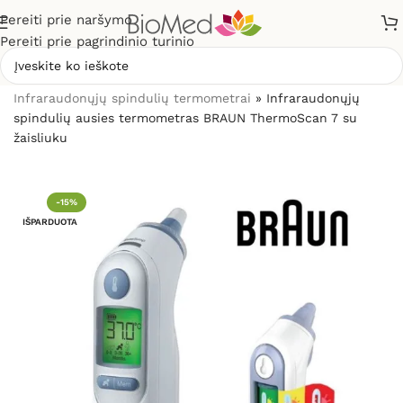
Pereiti prie naršymo
Pereiti prie pagrindinio turinio
Pradžia
»
Sveikatos priežiūrai
»
Termometrai
»
Infraraudonųjų spindulių termometrai
»
Infraraudonųjų
spindulių ausies termometras BRAUN ThermoScan 7 su
žaisliuku
-15%
IŠPARDUOTA