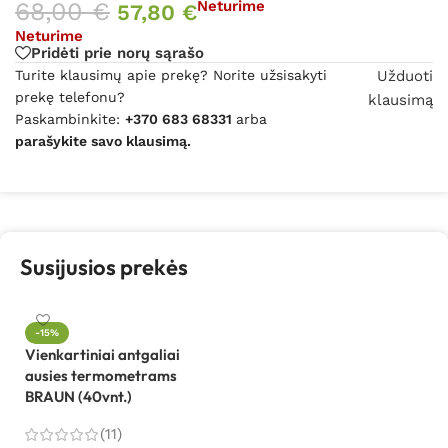
68,00
€
Neturime
57,80
€
Neturime
Pridėti prie norų sąrašo
Turite klausimų apie prekę? Norite užsisakyti
Užduoti
prekę telefonu?
klausimą
Paskambinkite:
+370 683 68331
arba
parašykite savo klausimą.
Susijusios prekės
-15%
Vienkartiniai antgaliai
ausies termometrams
BRAUN (40vnt.)
(11)