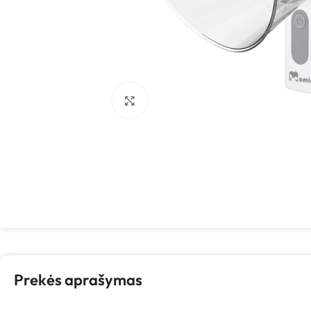
Spustelėkite, kad padidintumėte
Prekės aprašymas