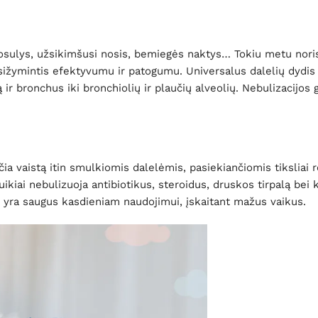
osulys, užsikimšusi nosis, bemiegės naktys… Tokiu metu norisi 
asižymintis efektyvumu ir patogumu. Universalus dalelių dydis 
 ir bronchus iki bronchiolių ir plaučių alveolių. Nebulizacijos 
 vaistą itin smulkiomis dalelėmis, pasiekiančiomis tiksliai reik
kiai nebulizuoja antibiotikus, steroidus, druskos tirpalą bei ki
ų, yra saugus kasdieniam naudojimui, įskaitant mažus vaikus.