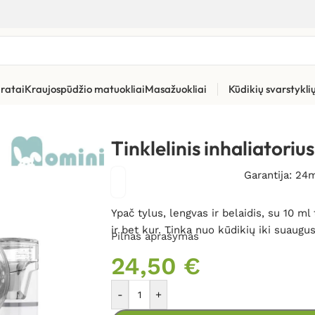
ratai
Kraujospūdžio matuokliai
Masažuokliai
Kūdikių svarstykl
liniai ir ultragarsiniai inhaliatoriai
»
Tinklelinis inhaliatorius Mo
Tinklelinis inhaliator
Garantija: 24
Ypač tylus, lengvas ir belaidis, su 10 m
ir bet kur. Tinka nuo kūdikių iki suaugus
Pilnas aprašymas
24,50
€
-
+