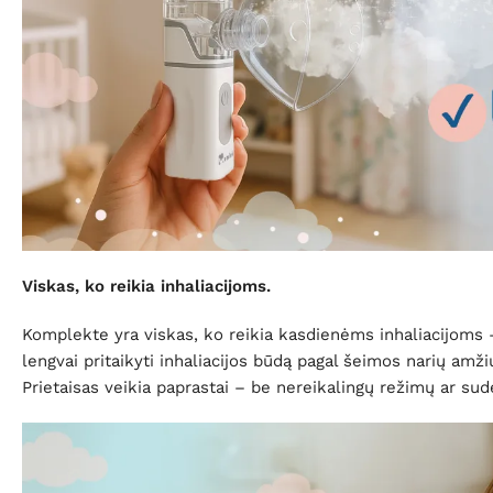
Viskas, ko reikia inhaliacijoms.
Komplekte yra viskas, ko reikia kasdienėms inhaliacijoms –
lengvai pritaikyti inhaliacijos būdą pagal šeimos narių amžių
Prietaisas veikia paprastai – be nereikalingų režimų ar su