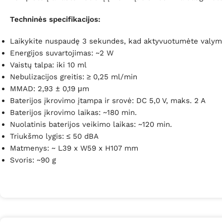
Techninės specifikacijos:
Laikykite nuspaudę 3 sekundes, kad aktyvuotumėte valym
Energijos suvartojimas: ~2 W
Vaistų talpa: iki 10 ml
Nebulizacijos greitis: ≥ 0,25 ml/min
MMAD: 2,93 ± 0,19 μm
Baterijos įkrovimo įtampa ir srovė: DC 5,0 V, maks. 2 A
Baterijos įkrovimo laikas: ~180 min.
Nuolatinis baterijos veikimo laikas: ~120 min.
Triukšmo lygis: ≤ 50 dBA
Matmenys: ~ L39 x W59 x H107 mm
Svoris: ~90 g