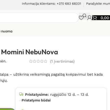
Informacija klientams: +370 683 68331
Parašykite mu
0,00
ių nuoma
mini NebuNova
ius Momini NebuNova
mėn.
(
1
įvertinimas)
l talpa – užtikrina veiksmingą pagalbą kvėpavimui bet kada
iųjų.
Pristatysime:
rugpjūčio 12 d. – 13 d.
Pristatymo būdai