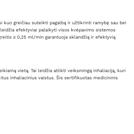
kuo greičiau suteikti pagalbą ir užtikrinti ramybę sau bei
leidžia efektyviai palaikyti visos kvėpavimo sistemos
greitis ≥ 0,25 ml/min garantuoja sklandžią ir efektyvią
iamą vietą. Tai leidžia atlikti veiksmingą inhaliaciją, kuri
tus inhaliacinius vaistus. Šis sertifikuotas medicininis