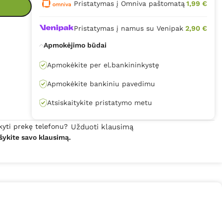
Pristatymas į Omniva paštomatą
1,99 €
Pristatymas į namus su Venipak
2,90 €
Apmokėjimo būdai
Apmokėkite per el.bankininkystę
Apmokėkite bankiniu pavedimu
Atsiskaitykite pristatymo metu
kyti prekę telefonu?
Užduoti klausimą
šykite savo klausimą.