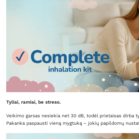
Tyliai, ramiai, be streso.
Veikimo garsas nesiekia net 30 dB, todėl prietaisas dirba tylia
Pakanka paspausti vieną mygtuką – jokių papildomų nustatym