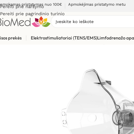
emokamas pristatymas nuo 100€
Apmokėjimas pristatymo metu
Pereiti prie naršymo
Pereiti prie pagrindinio turinio
isos prekės
Elektrostimuliatoriai (TENS/EMS)
Limfodrenažo apa
Pradžia
»
Sveikatos priežiūrai
»
Inhaliatoriai ir jų dalys
»
Tinkle