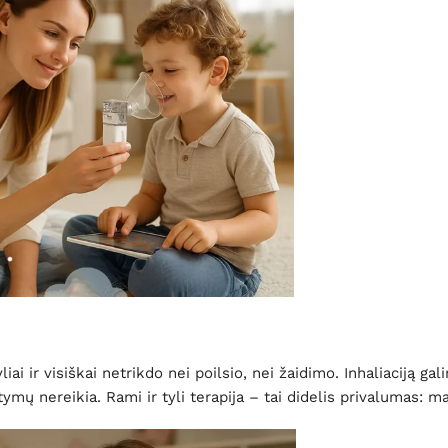
i ir visiškai netrikdo nei poilsio, nei žaidimo. Inhaliaciją galim
ų nereikia. Rami ir tyli terapija – tai didelis privalumas: m