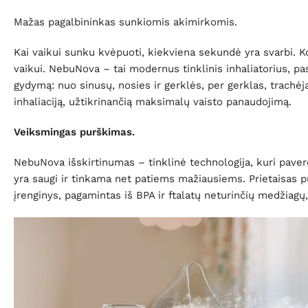
Mažas pagalbininkas sunkiomis akimirkomis.
Kai vaikui sunku kvėpuoti, kiekviena sekundė yra svarbi. K
vaikui. NebuNova – tai modernus tinklinis inhaliatorius, p
gydymą: nuo sinusų, nosies ir gerklės, per gerklas, trachėją
inhaliaciją, užtikrinančią maksimalų vaisto panaudojimą.
Veiksmingas purškimas.
NebuNova išskirtinumas – tinklinė technologija, kuri paverčia
yra saugi ir tinkama net patiems mažiausiems. Prietaisas pui
įrenginys, pagamintas iš BPA ir ftalatų neturinčių medžiag