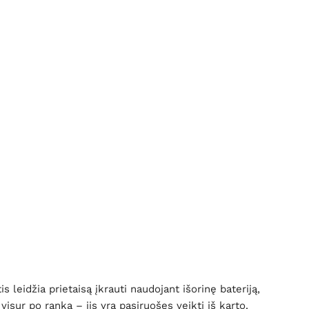
 leidžia prietaisą įkrauti naudojant išorinę bateriją,
visur po ranka – jis yra pasiruošęs veikti iš karto.