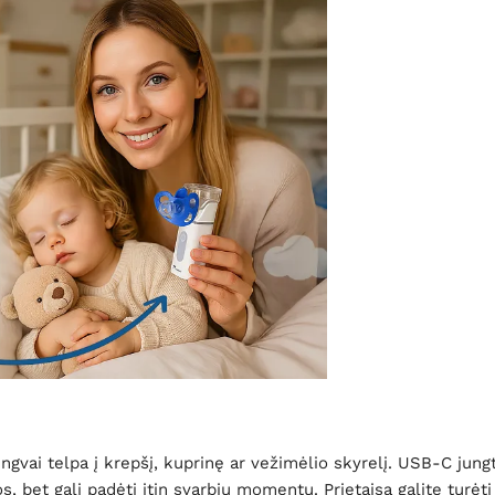
gvai telpa į krepšį, kuprinę ar vežimėlio skyrelį. USB-C jungtis
, bet gali padėti itin svarbiu momentu. Prietaisą galite turėti 