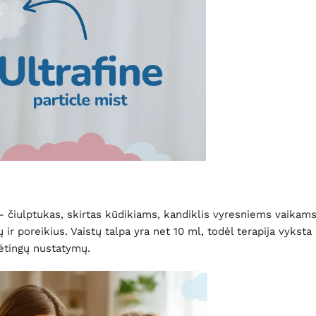
 čiulptukas, skirtas kūdikiams, kandiklis vyresniems vaikams 
 ir poreikius. Vaistų talpa yra net 10 ml, todėl terapija vyksta
dėtingų nustatymų.