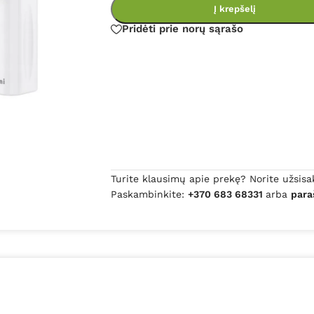
Į krepšelį
Pridėti prie norų sąrašo
Turite klausimų apie prekę? Norite užsisa
Paskambinkite:
+370 683 68331
arba
para