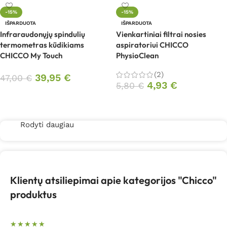
-15%
-15%
IŠPARDUOTA
IŠPARDUOTA
Infraraudonųjų spindulių
Vienkartiniai filtrai nosies
termometras kūdikiams
aspiratoriui CHICCO
CHICCO My Touch
PhysioClean
(2)
39,95
€
47,00
€
4,93
€
5,80
€
Daugiau
Daugiau
Rodyti daugiau
Klientų atsiliepimai apie kategorijos "Chicco"
produktus