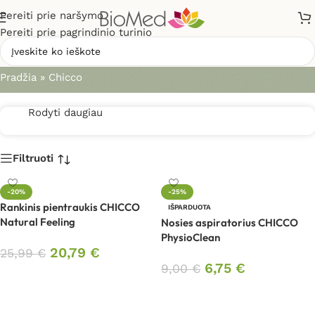
Pereiti prie naršymo
Pereiti prie pagrindinio turinio
Chicco
Pradžia
»
Chicco
Rodyti daugiau
Filtruoti
-20%
-25%
Rankinis pientraukis CHICCO
IŠPARDUOTA
Natural Feeling
Nosies aspiratorius CHICCO
PhysioClean
20,79
€
25,99
€
6,75
€
9,00
€
Į krepšelį
Daugiau