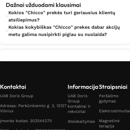
Dažnai užduodami klausimai
Kokios "Chicco" prekės turi geriausius klientų
atsiliepimus?
Kokias kokybiškas "Chicco" prekes dabar akcijų
metu galima nusipirkti pigiau su nuolaida?
Kontaktai
Informacija
Straipsniai
UAB Doris Group
UAB Doris
Peršalimo
Group
gydymas
Adresas: Perkūnkiemio g. 3, 12127
kontaktai ir
Vilnius
Elektrostimulia
rekvizitai
Įmonės kodas: 302544270
Magnetinė
Atsiskaitymas
terapija