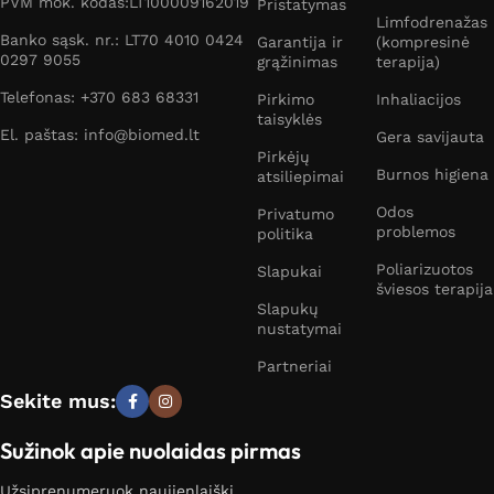
PVM mok. kodas:LT100009162019
Pristatymas
Limfodrenažas
Banko sąsk. nr.: LT70 4010 0424
Garantija ir
(kompresinė
0297 9055
grąžinimas
terapija)
Telefonas: +370 683 68331
Pirkimo
Inhaliacijos
taisyklės
El. paštas: info@biomed.lt
Gera savijauta
Pirkėjų
Burnos higiena
atsiliepimai
Odos
Privatumo
problemos
politika
Poliarizuotos
Slapukai
šviesos terapija
Slapukų
nustatymai
Partneriai
Sekite mus:
Sužinok apie nuolaidas pirmas
Užsiprenumeruok naujienlaiškį