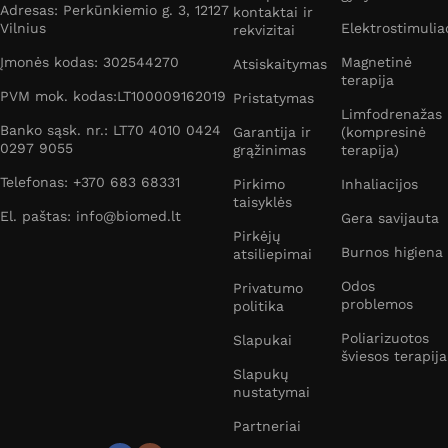
Adresas: Perkūnkiemio g. 3, 12127
kontaktai ir
Vilnius
Elektrostimulia
rekvizitai
Įmonės kodas: 302544270
Magnetinė
Atsiskaitymas
terapija
PVM mok. kodas:LT100009162019
Pristatymas
Limfodrenažas
Banko sąsk. nr.: LT70 4010 0424
Garantija ir
(kompresinė
0297 9055
grąžinimas
terapija)
Telefonas: +370 683 68331
Pirkimo
Inhaliacijos
taisyklės
El. paštas: info@biomed.lt
Gera savijauta
Pirkėjų
Burnos higiena
atsiliepimai
Odos
Privatumo
problemos
politika
Poliarizuotos
Slapukai
šviesos terapija
Slapukų
nustatymai
Partneriai