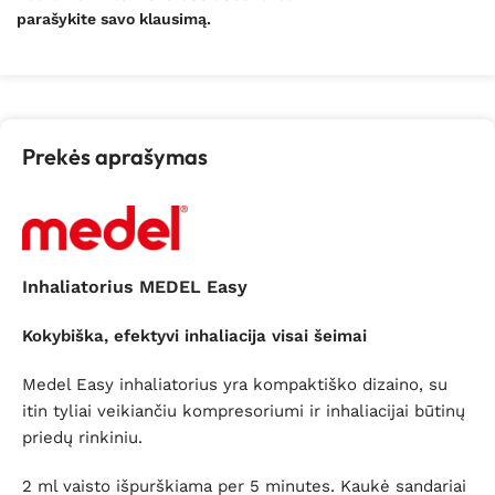
parašykite savo klausimą.
Prekės aprašymas
Inhaliatorius MEDEL Easy
Kokybiška, efektyvi inhaliacija visai šeimai
Medel Easy inhaliatorius yra kompaktiško dizaino, su
itin tyliai veikiančiu kompresoriumi ir inhaliacijai būtinų
priedų rinkiniu.
2 ml vaisto išpurškiama per 5 minutes. Kaukė sandariai