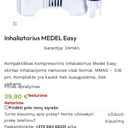
Spustelėkite, kad padidintumėte
Inhaliatorius MEDEL Easy
Garantija: 24mėn.
Kompaktiškas kompresorinis inhaliatorius Medel Easy
skirtas inhaliacijoms namuose visai šeimai. MMAD – 3,16
μm. Komplekte yra kaukė tiek suaugusiems, tiek
vaikams.
Pilnas aprašymas
39,90
€
Neturime
Neturime
Pridėti prie norų sąrašo
Turite klausimų apie prekę? Norite užsisakyti
Užduoti
prekę telefonu?
klausimą
Paskambinkite:
+370 683 68331
arba