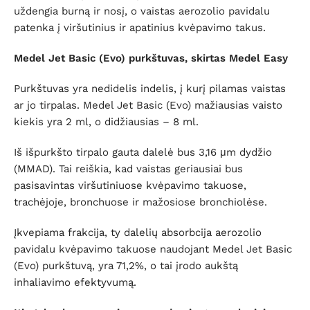
uždengia burną ir nosį, o vaistas aerozolio pavidalu
patenka į viršutinius ir apatinius kvėpavimo takus.
Medel Jet Basic (Evo) purkštuvas, skirtas Medel Easy
Purkštuvas yra nedidelis indelis, į kurį pilamas vaistas
ar jo tirpalas. Medel Jet Basic (Evo) mažiausias vaisto
kiekis yra 2 ml, o didžiausias – 8 ml.
Iš išpurkšto tirpalo gauta dalelė bus 3,16 μm dydžio
(MMAD). Tai reiškia, kad vaistas geriausiai bus
pasisavintas viršutiniuose kvėpavimo takuose,
trachėjoje, bronchuose ir mažosiose bronchiolėse.
Įkvepiama frakcija, ty dalelių absorbcija aerozolio
pavidalu kvėpavimo takuose naudojant Medel Jet Basic
(Evo) purkštuvą, yra 71,2%, o tai įrodo aukštą
inhaliavimo efektyvumą.