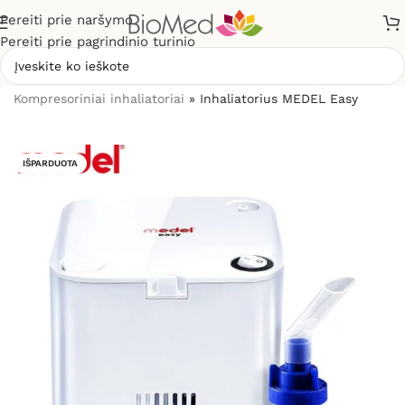
Pereiti prie naršymo
Pereiti prie pagrindinio turinio
Pradžia
»
Sveikatos priežiūrai
»
Inhaliatoriai ir jų dalys
»
Kompresoriniai inhaliatoriai
»
Inhaliatorius MEDEL Easy
IŠPARDUOTA