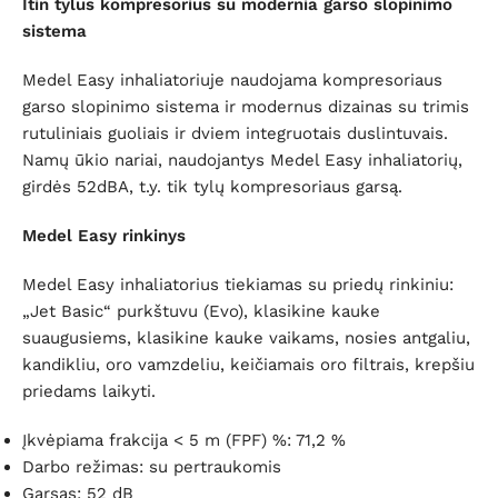
Itin tylus kompresorius su modernia garso slopinimo
sistema
Medel Easy inhaliatoriuje naudojama kompresoriaus
garso slopinimo sistema ir modernus dizainas su trimis
rutuliniais guoliais ir dviem integruotais duslintuvais.
Namų ūkio nariai, naudojantys Medel Easy inhaliatorių,
girdės 52dBA, t.y. tik tylų kompresoriaus garsą.
Medel Easy rinkinys
Medel Easy inhaliatorius tiekiamas su priedų rinkiniu:
„Jet Basic“ purkštuvu (Evo), klasikine kauke
suaugusiems, klasikine kauke vaikams, nosies antgaliu,
kandikliu, oro vamzdeliu, keičiamais oro filtrais, krepšiu
priedams laikyti.
Įkvėpiama frakcija < 5 m (FPF) %: 71,2 %
Darbo režimas: su pertraukomis
Garsas: 52 dB