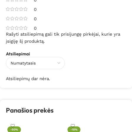
0
0
0
0
Rašyti atsiliepimą gali tik prisijungę pirkėjai, kurie yra
įsigiję šį produktą.
Atsiliepimai
Atsiliepimų dar nėra.
Panašios prekės
-50%
-10%