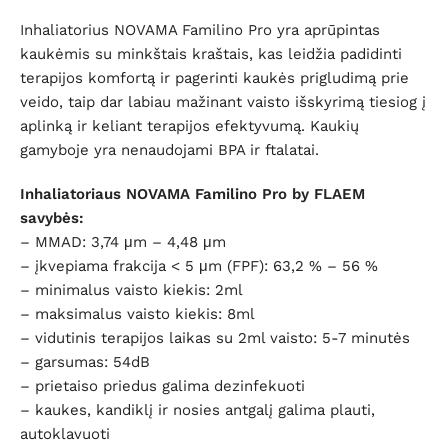
Inhaliatorius NOVAMA Familino Pro yra aprūpintas
kaukėmis su minkštais kraštais, kas leidžia padidinti
terapijos komfortą ir pagerinti kaukės prigludimą prie
veido, taip dar labiau mažinant vaisto išskyrimą tiesiog į
aplinką ir keliant terapijos efektyvumą. Kaukių
gamyboje yra nenaudojami BPA ir ftalatai.
Inhaliatoriaus NOVAMA Familino Pro by FLAEM
savybės:
– MMAD: 3,74 μm – 4,48 μm
– įkvepiama frakcija < 5 μm (FPF): 63,2 % – 56 %
– minimalus vaisto kiekis: 2ml
– maksimalus vaisto kiekis: 8ml
– vidutinis terapijos laikas su 2ml vaisto: 5-7 minutės
– garsumas: 54dB
– prietaiso priedus galima dezinfekuoti
– kaukes, kandiklį ir nosies antgalį galima plauti,
autoklavuoti