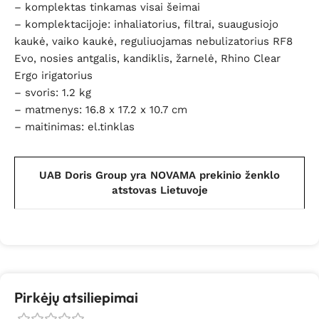
– komplektas tinkamas visai šeimai
– komplektacijoje: inhaliatorius, filtrai, suaugusiojo
kaukė, vaiko kaukė, reguliuojamas nebulizatorius RF8
Evo, nosies antgalis, kandiklis, žarnelė, Rhino Clear
Ergo irigatorius
– svoris: 1.2 kg
– matmenys: 16.8 x 17.2 x 10.7 cm
– maitinimas: el.tinklas
UAB Doris Group yra NOVAMA prekinio ženklo
atstovas Lietuvoje
Pirkėjų atsiliepimai