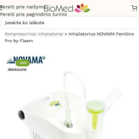
Pereiti prie naršymo
Pereiti prie pagrindinio turinio
Pradžia
»
Sveikatos priežiūrai
»
Inhaliatoriai ir jų dalys
»
Kompresoriniai inhaliatoriai
»
Inhaliatorius NOVAMA Familino
Pro by Flaem
-20%
IŠPARDUOTA