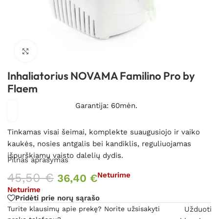
Spustelėkite, kad padidintumėte
Inhaliatorius NOVAMA Familino Pro by
Flaem
Garantija: 60mėn.
Tinkamas visai šeimai, komplekte suaugusiojo ir vaiko
kaukės, nosies antgalis bei kandiklis, reguliuojamas
išpurškiamų vaisto dalelių dydis.
Pilnas aprašymas
45,50
€
Neturime
36,40
€
Neturime
Pridėti prie norų sąrašo
Turite klausimų apie prekę? Norite užsisakyti
Užduoti