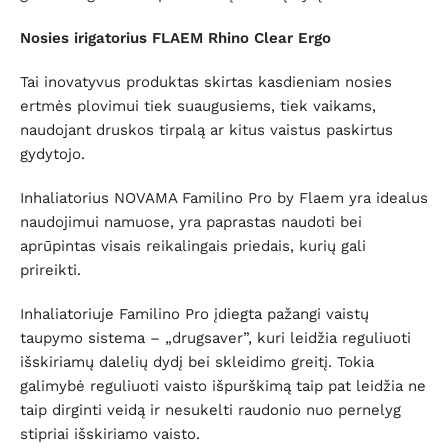
Nosies irigatorius FLAEM Rhino Clear Ergo
Tai inovatyvus produktas skirtas kasdieniam nosies
ertmės plovimui tiek suaugusiems, tiek vaikams,
naudojant druskos tirpalą ar kitus vaistus paskirtus
gydytojo.
Inhaliatorius NOVAMA Familino Pro by Flaem yra idealus
naudojimui namuose, yra paprastas naudoti bei
aprūpintas visais reikalingais priedais, kurių gali
prireikti.
Inhaliatoriuje Familino Pro įdiegta pažangi vaistų
taupymo sistema – „drugsaver”, kuri leidžia reguliuoti
išskiriamų dalelių dydį bei skleidimo greitį. Tokia
galimybė reguliuoti vaisto išpurškimą taip pat leidžia ne
taip dirginti veidą ir nesukelti raudonio nuo pernelyg
stipriai išskiriamo vaisto.