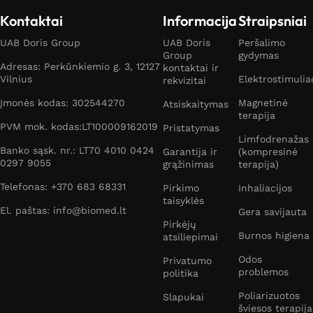
Kontaktai
Informacija
Straipsniai
UAB Doris Group
UAB Doris
Peršalimo
Group
gydymas
Adresas: Perkūnkiemio g. 3, 12127
kontaktai ir
Vilnius
Elektrostimulia
rekvizitai
Įmonės kodas: 302544270
Magnetinė
Atsiskaitymas
terapija
PVM mok. kodas:LT100009162019
Pristatymas
Limfodrenažas
Banko sąsk. nr.: LT70 4010 0424
Garantija ir
(kompresinė
0297 9055
grąžinimas
terapija)
Telefonas: +370 683 68331
Pirkimo
Inhaliacijos
taisyklės
El. paštas: info@biomed.lt
Gera savijauta
Pirkėjų
Burnos higiena
atsiliepimai
Odos
Privatumo
problemos
politika
Poliarizuotos
Slapukai
šviesos terapija