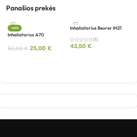
Panašios prekės
Inhaliatorius Beurer IH21
-50%
Inhaliatorius A70
In
(1)
Pl
43,50
€
25,00
€
50,00
€
5
Į krepšelį
Į krepšelį