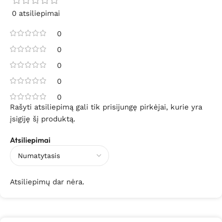
0 atsiliepimai
0
0
0
0
0
Rašyti atsiliepimą gali tik prisijungę pirkėjai, kurie yra
įsigiję šį produktą.
Atsiliepimai
Atsiliepimų dar nėra.