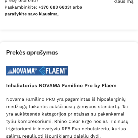
prekę telefonu?
klausimą
Paskambinkite:
+370 683 68331
arba
parašykite savo klausimą.
Prekės aprašymas
Inhaliatorius NOVAMA Familino Pro by Flaem
Novama Familino PRO yra pagamintas iš hipoalerginių
medžiagų laikantis aukščiausių gamybos standartų. Tai
yra aukštesnės kategorijos prietaisas su pakankamai
tyliu kompresoriumi, Rhino Clear Ergo nosies ir sinusų
irigatoriumi ir inovatyviu RF8 Evo nebulaizeriu, kuriuo
galima reguliuoti išpurškiamų dalelių dydį.