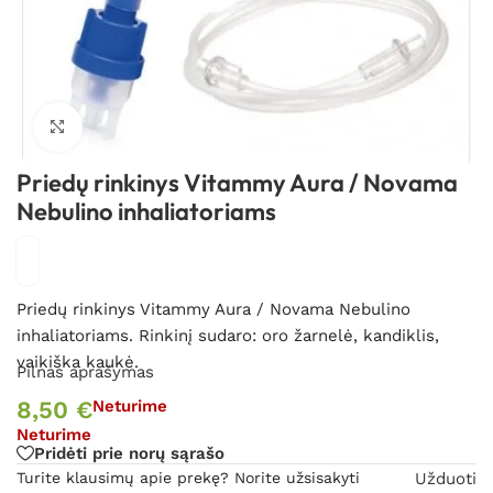
Spustelėkite, kad padidintumėte
Priedų rinkinys Vitammy Aura / Novama
Nebulino inhaliatoriams
Priedų rinkinys Vitammy Aura / Novama Nebulino
inhaliatoriams. Rinkinį sudaro: oro žarnelė, kandiklis,
vaikiška kaukė.
Pilnas aprašymas
8,50
€
Neturime
Neturime
Pridėti prie norų sąrašo
Turite klausimų apie prekę? Norite užsisakyti
Užduoti