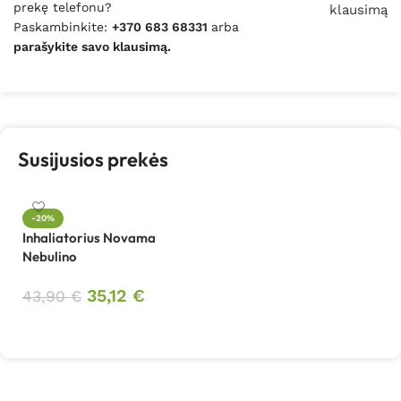
prekę telefonu?
klausimą
Paskambinkite:
+370 683 68331
arba
parašykite savo klausimą.
Susijusios prekės
-20%
Inhaliatorius Novama
Nebulino
35,12
€
43,90
€
Į krepšelį