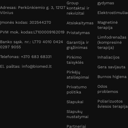
Group
gydymas
Adresas: Perkūnkiemio g. 3, 12127
kontaktai ir
Vilnius
Elektrostimulia
rekvizitai
Įmonės kodas: 302544270
Magnetinė
Atsiskaitymas
terapija
PVM mok. kodas:LT100009162019
Pristatymas
Limfodrenažas
Banko sąsk. nr.: LT70 4010 0424
Garantija ir
(kompresinė
0297 9055
grąžinimas
terapija)
Telefonas: +370 683 68331
Pirkimo
Inhaliacijos
taisyklės
El. paštas: info@biomed.lt
Gera savijauta
Pirkėjų
Burnos higiena
atsiliepimai
Odos
Privatumo
problemos
politika
Poliarizuotos
Slapukai
šviesos terapija
Slapukų
nustatymai
Partneriai