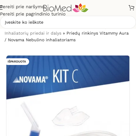
Pereiti prie naršymo
Pereiti prie pagrindinio turinio
Pradžia
»
Sveikatos priežiūrai
»
Inhaliatoriai ir jų dalys
»
Inhaliatorių priedai ir dalys
»
Priedų rinkinys Vitammy Aura
/ Novama Nebulino inhaliatoriams
IŠPARDUOTA