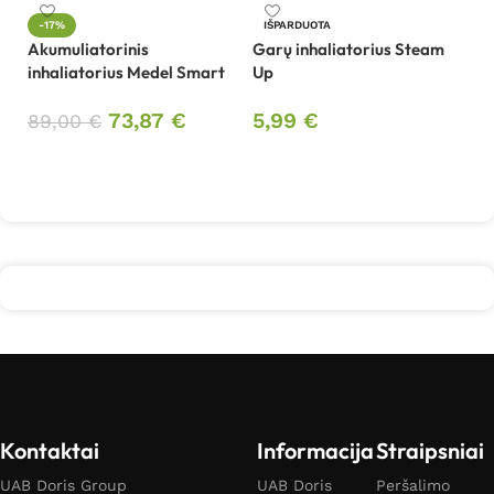
-17%
IŠPARDUOTA
Akumuliatorinis
Garų inhaliatorius Steam
In
inhaliatorius Medel Smart
Up
5
73,87
€
5,99
€
89,00
€
Į krepšelį
Daugiau
Kontaktai
Informacija
Straipsniai
UAB Doris Group
UAB Doris
Peršalimo