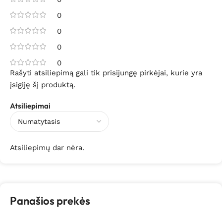
0
0
0
0
Rašyti atsiliepimą gali tik prisijungę pirkėjai, kurie yra
įsigiję šį produktą.
Atsiliepimai
Atsiliepimų dar nėra.
Panašios prekės