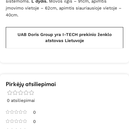
sistemoms.
L dydis.
Movos ilgis – 91cm, apimtis
įmovimo vietoje – 62cm, apimtis siauriausioje vietoje –
40cm.
UAB Doris Group yra I-TECH prekinio ženklo
atstovas Lietuvoje
Pirkėjų atsiliepimai
0 atsiliepimai
0
0