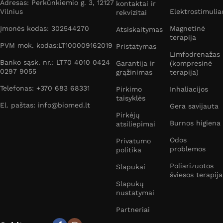
Adresas: Perkūnkiemio g. 3, 12127
kontaktai ir
Vilnius
Elektrostimulia
rekvizitai
Įmonės kodas: 302544270
Magnetinė
Atsiskaitymas
terapija
PVM mok. kodas:LT100009162019
Pristatymas
Limfodrenažas
Banko sąsk. nr.: LT70 4010 0424
Garantija ir
(kompresinė
0297 9055
grąžinimas
terapija)
Telefonas: +370 683 68331
Pirkimo
Inhaliacijos
taisyklės
El. paštas: info@biomed.lt
Gera savijauta
Pirkėjų
Burnos higiena
atsiliepimai
Odos
Privatumo
problemos
politika
Poliarizuotos
Slapukai
šviesos terapija
Slapukų
nustatymai
Partneriai