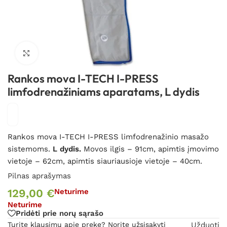
Spustelėkite, kad padidintumėte
Rankos mova I-TECH I-PRESS
limfodrenažiniams aparatams, L dydis
Rankos mova I-TECH I-PRESS limfodrenažinio masažo
sistemoms.
L dydis.
Movos ilgis – 91cm, apimtis įmovimo
vietoje – 62cm, apimtis siauriausioje vietoje – 40cm.
Pilnas aprašymas
129,00
€
Neturime
Neturime
Pridėti prie norų sąrašo
Turite klausimų apie prekę? Norite užsisakyti
Užduoti