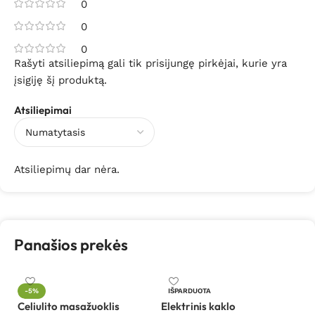
0
0
0
Rašyti atsiliepimą gali tik prisijungę pirkėjai, kurie yra
įsigiję šį produktą.
Atsiliepimai
Atsiliepimų dar nėra.
Panašios prekės
-5%
IŠPARDUOTA
Celiulito masažuoklis
Elektrinis kaklo
In