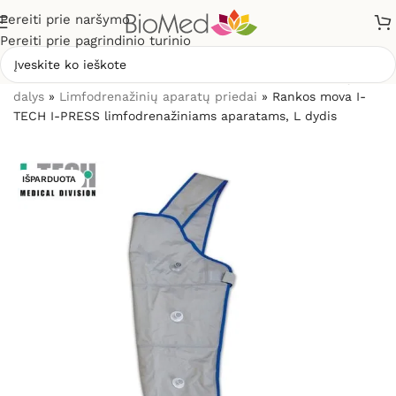
Pereiti prie naršymo
Pereiti prie pagrindinio turinio
Pradžia
»
Masažuokliai
»
Limfodrenažiniai aparatai ir jų
dalys
»
Limfodrenažinių aparatų priedai
»
Rankos mova I-
TECH I-PRESS limfodrenažiniams aparatams, L dydis
IŠPARDUOTA