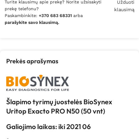
Turite klausimų apie prekę? Norite užsisakyti
Užduoti
prekę telefonu?
klausimą
Paskambinkite:
+370 683 68331
arba
parašykite savo klausimą.
Prekės aprašymas
Šlapimo tyrimų juostelės BioSynex
Uritop Exacto PRO N50 (50 vnt)
Galiojimo laikas: iki 2021 06