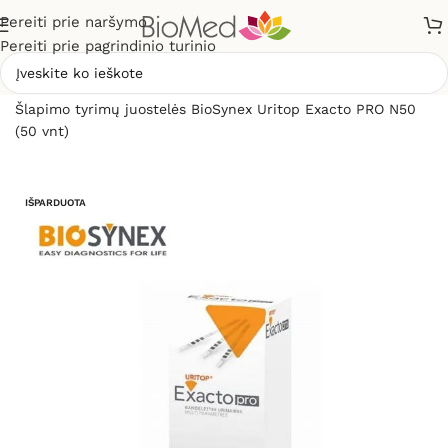
Pereiti prie naršymo
Pereiti prie pagrindinio turinio
Pradžia
»
Sveikatos priežiūrai
»
Diagnostikos testai
»
Šlapimo tyrimų juostelės BioSynex Uritop Exacto PRO N50
(50 vnt)
IŠPARDUOTA