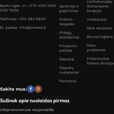
Limfodrenažas
Banko sąsk. nr.: LT70 4010 0424
Garantija ir
(kompresinė
0297 9055
grąžinimas
terapija)
Telefonas: +370 683 68331
Pirkimo
Inhaliacijos
taisyklės
El. paštas: info@biomed.lt
Gera savijauta
Pirkėjų
Burnos higiena
atsiliepimai
Odos
Privatumo
problemos
politika
Poliarizuotos
Slapukai
šviesos terapija
Slapukų
nustatymai
Partneriai
Sekite mus:
Sužinok apie nuolaidas pirmas
Užsiprenumeruok naujienlaiškį