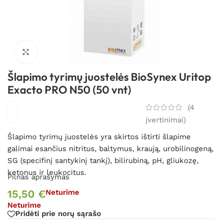
Spustelėkite, kad padidintumėte
Šlapimo tyrimų juostelės BioSynex Uritop
Exacto PRO N50 (50 vnt)
(
4
įvertinimai)
Šlapimo tyrimų juostelės yra skirtos ištirti šlapime
galimai esančius nitritus, baltymus, kraują, urobilinogeną,
SG (specifinį santykinį tankį), bilirubiną, pH, gliukozę,
ketonus ir leukocitus.
Pilnas aprašymas
15,50
€
Neturime
Neturime
Pridėti prie norų sąrašo