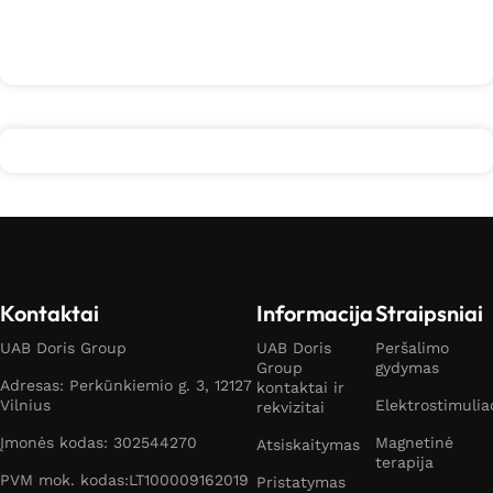
Į krepšelį
Daugiau
Kontaktai
Informacija
Straipsniai
UAB Doris Group
UAB Doris
Peršalimo
Group
gydymas
Adresas: Perkūnkiemio g. 3, 12127
kontaktai ir
Vilnius
Elektrostimulia
rekvizitai
Įmonės kodas: 302544270
Magnetinė
Atsiskaitymas
terapija
PVM mok. kodas:LT100009162019
Pristatymas