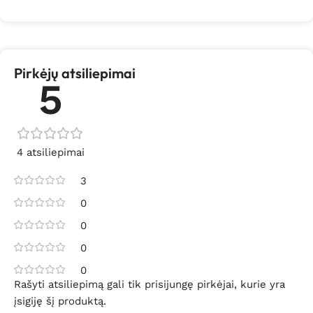
Pirkėjų atsiliepimai
5
4 atsiliepimai
3
0
0
0
0
Rašyti atsiliepimą gali tik prisijungę pirkėjai, kurie yra
įsigiję šį produktą.