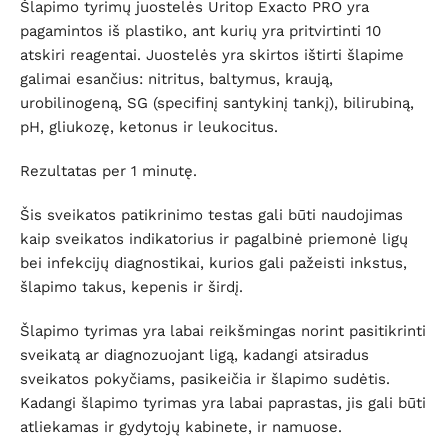
Šlapimo tyrimų juostelės Uritop Exacto PRO yra
pagamintos iš plastiko, ant kurių yra pritvirtinti 10
atskiri reagentai. Juostelės yra skirtos ištirti šlapime
galimai esančius: nitritus, baltymus, kraują,
urobilinogeną, SG (specifinį santykinį tankį), bilirubiną,
pH, gliukozę, ketonus ir leukocitus.
Rezultatas per 1 minutę.
Šis sveikatos patikrinimo testas gali būti naudojimas
kaip sveikatos indikatorius ir pagalbinė priemonė ligų
bei infekcijų diagnostikai, kurios gali pažeisti inkstus,
šlapimo takus, kepenis ir širdį.
Šlapimo tyrimas yra labai reikšmingas norint pasitikrinti
sveikatą ar diagnozuojant ligą, kadangi atsiradus
sveikatos pokyčiams, pasikeičia ir šlapimo sudėtis.
Kadangi šlapimo tyrimas yra labai paprastas, jis gali būti
atliekamas ir gydytojų kabinete, ir namuose.