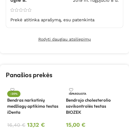
Ugnė B.
2019 m. rugpjūčio 8 d.
Prekė atitinka aprašymą, esu patenkinta
Rodyti daugiau atsiliepimų
Panašios prekės
C
-20%
IŠPARDUOTA
ki
Bendras narkotinių
Bendrojo cholesterolio
te
medžiagų aptikimo testas
savikontrolės testas
iDenta
BIOZEK
3
13,12
€
15,00
€
16,40
€