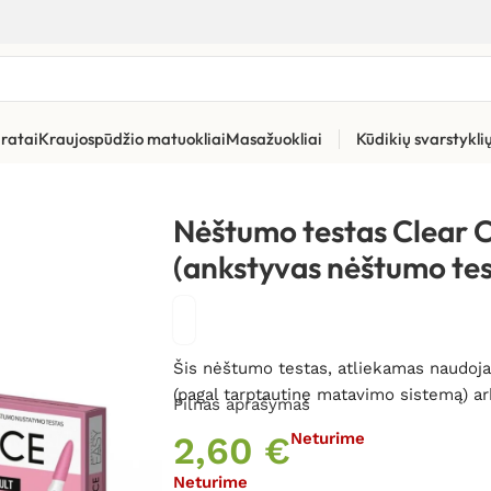
ratai
Kraujospūdžio matuokliai
Masažuokliai
Kūdikių svarstykl
estas Clear Choice Easy test (ankstyvas nėštumo testas)
Nėštumo testas Clear C
(ankstyvas nėštumo tes
Šis nėštumo testas, atliekamas naudoja
(pagal tarptautinę matavimo sistemą) ar
Pilnas aprašymas
2,60
€
Neturime
Neturime