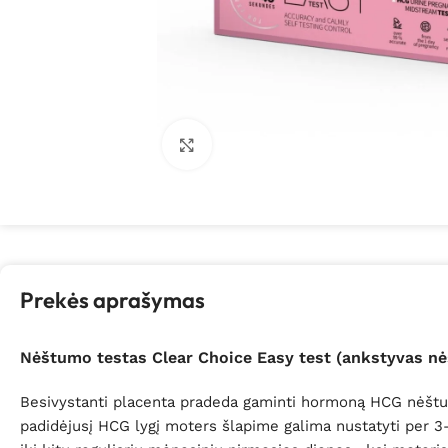
Spustelėkite, kad padidintumėte
Prekės aprašymas
Nėštumo testas Clear Choice Easy test (ankstyvas n
Besivystanti placenta pradeda gaminti hormoną HCG nėštumo
padidėjusį HCG lygį moters šlapime galima nustatyti per 3–