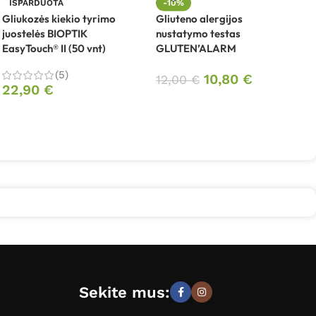
IŠPARDUOTA
-10%
Gliukozės kiekio tyrimo
Gliuteno alergijos
G
juostelės BIOPTIK
nustatymo testas
EasyTouch® II (50 vnt)
GLUTEN’ALARM
(5)
10,80
€
12,00
€
22,90
€
Sekite mus: