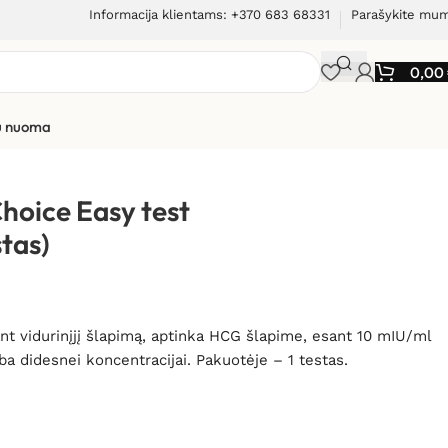
Informacija klientams: +370 683 68331
Parašykite mu
0,00
ių nuoma
hoice Easy test
tas)
nt vidurinįjį šlapimą, aptinka HCG šlapime, esant 10 mIU/ml
ba didesnei koncentracijai. Pakuotėje – 1 testas.