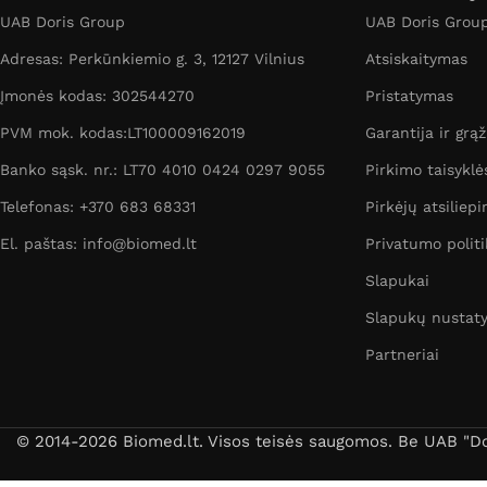
UAB Doris Group
UAB Doris Group 
Adresas: Perkūnkiemio g. 3, 12127 Vilnius
Atsiskaitymas
Įmonės kodas: 302544270
Pristatymas
PVM mok. kodas:LT100009162019
Garantija ir grą
Banko sąsk. nr.: LT70 4010 0424 0297 9055
Pirkimo taisyklė
Telefonas: +370 683 68331
Pirkėjų atsiliepi
El. paštas: info@biomed.lt
Privatumo politi
Slapukai
Slapukų nustat
Partneriai
© 2014-2026 Biomed.lt. Visos teisės saugomos. Be UAB "Dori