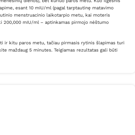
 mėnesinių dienos), bet kuriuo paros metu. Kuo ilgesnis
lapime, esant 10 mIU/ml (pagal tarptautinę matavimo
utinio menstruacinio laikotarpio metu, kai moteris
iki 200,000 mIU/ml – aptinkamas pirmojo nėštumo
i ir kitu paros metu, tačiau pirmasis rytinis šlapimas turi
kite maždaug 5 minutes. Teigiamas rezultatas gali būti