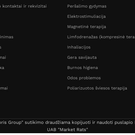
kontaktai ir rekvizitai
Peršalimo gydymas
Elektrostimuliacija
Magnetinė terapija
žinimas
Limfodrenažas (kompresinė tera
s
Inhaliacijos
mai
Gera savijauta
ka
Burnos higiena
Odos problemos
ymai
Poliarizuotos šviesos terapija
s Group" sutikimo draudžiama kopijuoti ir naudoti puslapio B
UAB "Market Rats"