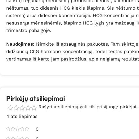
iki kitų reguliarių mėnesinių pirmosios dienos , kai moter
nėštumas, tuo didesnis HCG kiekis šlapime. Šis nėštumo te
sistemą) arba didesnei koncentracijai. HCG koncentracija 
nesuserga mėnesinėmis, šlapimo HCG lygis yra maždaug 10
trimestro pabaigoje.
Naudojimas:
Išimkite iš apsauginės pakuotės. Tam skirtoje v
didžiausią ChG hormono koncentraciją, todėl testas patikimi
vertinamas iš karto jam pasirodžius, apie neigiamą rezultat
Pirkėjų atsiliepimai
Rašyti atsiliepimą gali tik prisijungę pirkėjai,
1 atsiliepimas
0
0