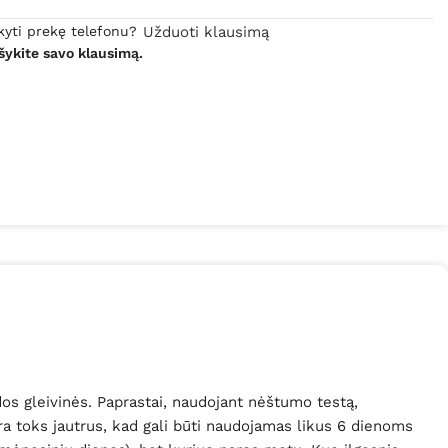
kyti prekę telefonu?
Užduoti klausimą
šykite savo klausimą.
s gleivinės. Paprastai, naudojant nėštumo testą,
ra toks jautrus, kad gali būti naudojamas likus 6 dienoms