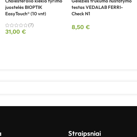
Cholesterolio kiekio tyrimo
Geležies trūkumo nustatymo
juostelės BIOPTIK
testas VEDALAB FERRI-
EasyTouch® (10 vnt)
Check N1
(7)
8,50
€
31,00
€
a
Straipsniai