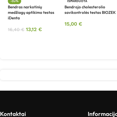
-20%
IŠPARDUOTA
Bendras narkotinių
Bendrojo cholesterolio
medžiagų aptikimo testas
savikontrolės testas BIOZEK
iDenta
15,00
€
13,12
€
16,40
€
Kontaktai
Informacij