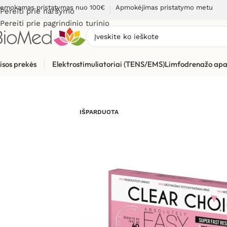
emokamas pristatymas nuo 100€
Apmokėjimas pristatymo metu
Pereiti prie naršymo
Pereiti prie pagrindinio turinio
isos prekės
Elektrostimuliatoriai (TENS/EMS)
Limfodrenažo apa
Pradžia
»
Sveikatos priežiūrai
»
Diagnostikos testai
»
Nėštumo t
IŠPARDUOTA