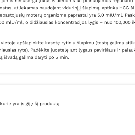
is jomis nesuserga (likus 5 dienoms iki planuojamos reguliarių
stas, atliekamas naudojant vidurinįjį šlapimą, aptinka HCG š
nepastojusių moterų organizme paprastai yra 5,0 mIU/ml. Pask
0 mlU/ml, o didžiausias koncentracijos lygis – nuo 100,000 
ietoje apšlapinkite kasetę rytiniu šlapimu (testą galima atlikt
ausias ryte). Padėkite juostelę ant lygaus paviršiaus ir palau
ą išvadą galima daryti po 5 min.
 kurie yra įsigiję šį produktą.