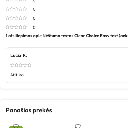
0
0
0
1 atsiliepimas apie
Nėštumo testas Clear Choice Easy test (ank
Lucia K.
Atitiko
Panašios prekės