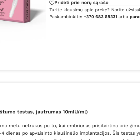
Pridėti prie norų sąrašo
Turite klausimų apie prekę? Norite užsisa
Paskambinkite:
+370 683 68331
arba
para
ėštumo testas, jautrumas 10mIU/ml)
 metu netrukus po to, kai embrionas prisitvirtina prie gimdo
4 dienas po apvaisinto kiaušinėlio implantacijos. Šis testas y