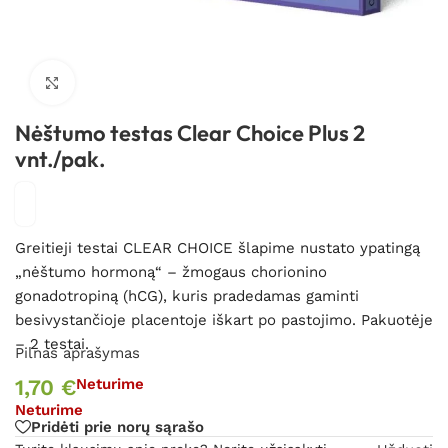
Spustelėkite, kad padidintumėte
Nėštumo testas Clear Choice Plus 2
vnt./pak.
Greitieji testai CLEAR CHOICE šlapime nustato ypatingą
„nėštumo hormoną“ – žmogaus chorionino
gonadotropiną (hCG), kuris pradedamas gaminti
besivystančioje placentoje iškart po pastojimo. Pakuotėje
– 2 testai.
Pilnas aprašymas
1,70
€
Neturime
Neturime
Pridėti prie norų sąrašo