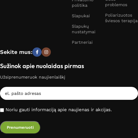
problemos
politika
Poliarizuotos
Slapukai
šviesos terapija
Slapukų
nustatymai
Partneriai
Sekite mus:
Sužinok apie nuolaidas pirmas
Užsiprenumeruok naujienlaiškį
Noriu gauti informaciją apie naujienas ir akcijas.