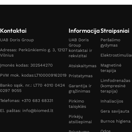
Kontaktai
Informacija
Straipsniai
UAB Doris Group
UAB Doris
Peršalimo
Group
gydymas
Adresas: Perkūnkiemio g. 3, 12127
kontaktai ir
Vilnius
Elektrostimulia
rekvizitai
Įmonės kodas: 302544270
Magnetinė
Atsiskaitymas
terapija
PVM mok. kodas:LT100009162019
Pristatymas
Limfodrenažas
Banko sąsk. nr.: LT70 4010 0424
Garantija ir
(kompresinė
0297 9055
grąžinimas
terapija)
Telefonas: +370 683 68331
Pirkimo
Inhaliacijos
taisyklės
El. paštas: info@biomed.lt
Gera savijauta
Pirkėjų
Burnos higiena
atsiliepimai
Odos
Privatumo