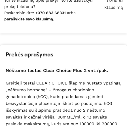
Turite klausimų apie prekę? Norite užsisakyti
Užduoti
prekę telefonu?
klausimą
Paskambinkite:
+370 683 68331
arba
parašykite savo klausimą.
Prekės aprašymas
Nėštumo testas Clear Choice Plus 2 vnt./pak.
Greitieji testai CLEAR CHOICE šlapime nustato ypatingą
„nėštumo hormoną“ – žmogaus chorionino
gonadotropiną (hCG), kuris pradedamas gaminti
besivystančioje placentoje iškart po pastojimo. hCG
išskyrimas su šlapimu prasideda nuo 2 nėštumo
savaitės ir dažnai viršija 100mME/ml, o 12 savaitę
pasiekia maksimumą, kuris yra nuo 100000 iki 200000