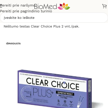
Pereiti prie naršymo
Pereiti prie pagrindinio turinio
Pradžia
»
Sveikatos priežiūrai
»
Diagnostikos testai
»
Nėštumo testas Clear Choice Plus 2 vnt./pak.
IŠPARDUOTA