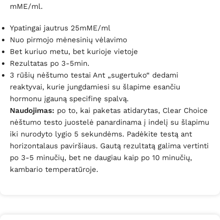
mME/ml.
Ypatingai jautrus 25mME/ml
Nuo pirmojo mėnesinių vėlavimo
Bet kuriuo metu, bet kurioje vietoje
Rezultatas po 3-5min.
3 rūšių nėštumo testai Ant „sugertuko“ dedami
reaktyvai, kurie jungdamiesi su šlapime esančiu
hormonu įgauną specifinę spalvą.
Naudojimas:
po to, kai paketas atidarytas, Clear Choice
nėštumo testo juostelė panardinama į indelį su šlapimu
iki nurodyto lygio 5 sekundėms. Padėkite testą ant
horizontalaus paviršiaus. Gautą rezultatą galima vertinti
po 3-5 minučių, bet ne daugiau kaip po 10 minučių,
kambario temperatūroje.