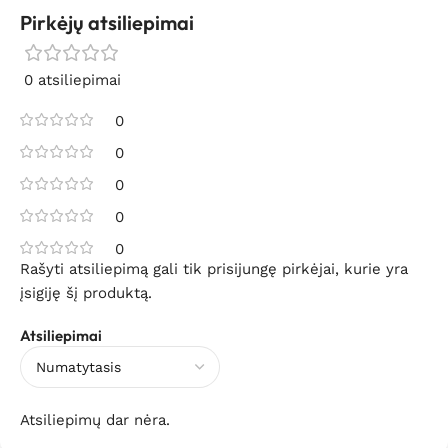
Pirkėjų atsiliepimai
0 atsiliepimai
0
0
0
0
0
Rašyti atsiliepimą gali tik prisijungę pirkėjai, kurie yra
įsigiję šį produktą.
Atsiliepimai
Atsiliepimų dar nėra.