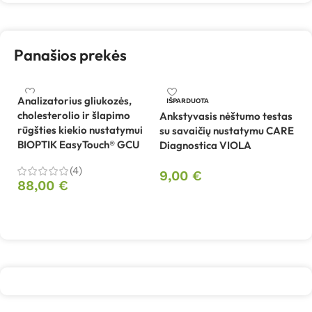
Panašios prekės
Analizatorius gliukozės,
IŠPARDUOTA
cholesterolio ir šlapimo
Ankstyvasis nėštumo testas
Be
rūgšties kiekio nustatymui
su savaičių nustatymu CARE
sa
BIOPTIK EasyTouch® GCU
Diagnostica VIOLA
B
(4)
9,00
€
1
88,00
€
Daugiau
Į krepšelį