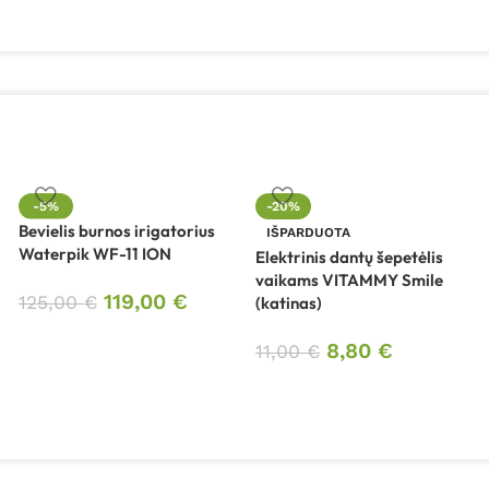
-5%
-20%
Bevielis burnos irigatorius
IŠPARDUOTA
Waterpik WF-11 ION
Elektrinis dantų šepetėlis
vaikams VITAMMY Smile
119,00
€
125,00
€
(katinas)
8,80
€
11,00
€