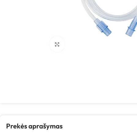
Spustelėkite, kad padidintumėte
Prekės aprašymas