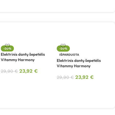
I
-20%
-20%
m
Elektrinis dantų šepetėlis
IŠPARDUOTA
t
Vitammy Harmony
Elektrinis dantų šepetėlis
Vitammy Harmony
23,92
€
29,90
€
23,92
€
29,90
€