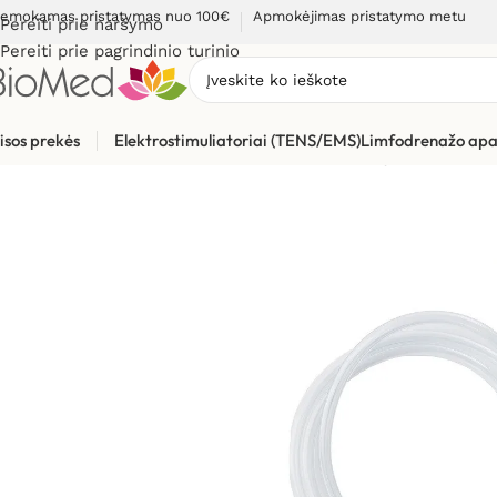
emokamas pristatymas nuo 100€
Apmokėjimas pristatymo metu
Pereiti prie naršymo
Pereiti prie pagrindinio turinio
isos prekės
Elektrostimuliatoriai (TENS/EMS)
Limfodrenažo apa
Pradžia
»
Sveikatos priežiūrai
»
Inhaliatoriai ir jų dalys
»
Oro t