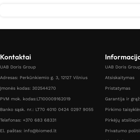
Kontaktai
Informacij
UAB Doris Group
UAB Doris Group 
Adresas: Perkūnkiemio g. 3, 12127 Vilnius
Atsiskaitymas
Įmonės kodas: 302544270
Pristatymas
PVM mok. kodas:LT100009162019
Garantija ir grą
Banko sąsk. nr.: LT70 4010 0424 0297 9055
Pirkimo taisyklė
Telefonas: +370 683 68331
Pirkėjų atsiliepi
El. paštas: info@biomed.lt
Privatumo politi