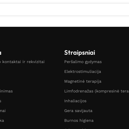
a
Straipsniai
kontaktai ir rekvizitai
Peršalimo gydymas
Elektrostimuliacija
Magnetinė terapija
žinimas
Limfodrenažas (kompresinė tera
s
Inhaliacijos
mai
Gera savijauta
ka
Burnos higiena