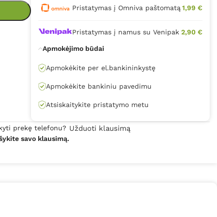
Pristatymas į Omniva paštomatą
1,99 €
Pristatymas į namus su Venipak
2,90 €
Apmokėjimo būdai
Apmokėkite per el.bankininkystę
Apmokėkite bankiniu pavedimu
Atsiskaitykite pristatymo metu
kyti prekę telefonu?
Užduoti klausimą
šykite savo klausimą.