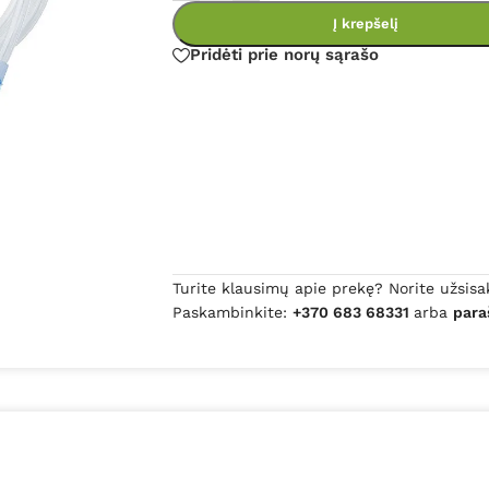
Į krepšelį
Pridėti prie norų sąrašo
Turite klausimų apie prekę? Norite užsisa
Paskambinkite:
+370 683 68331
arba
para