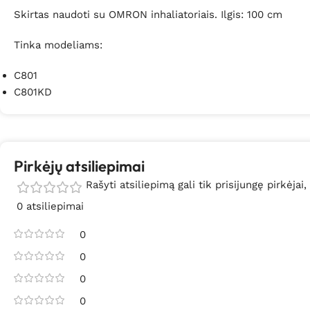
Skirtas naudoti su OMRON inhaliatoriais. Ilgis: 100 cm
Tinka modeliams:
C801
C801KD
Pirkėjų atsiliepimai
Rašyti atsiliepimą gali tik prisijungę pirkėjai,
0 atsiliepimai
0
0
0
0