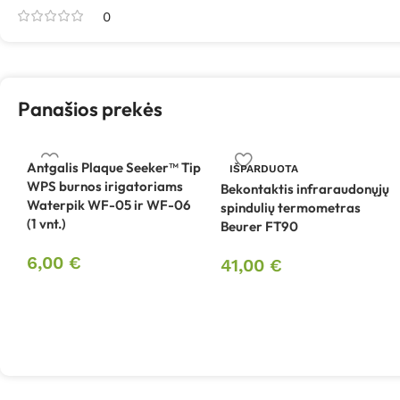
0
Panašios prekės
Antgalis Plaque Seeker™ Tip
IŠPARDUOTA
WPS burnos irigatoriams
Bekontaktis infraraudonųjų
Waterpik WF-05 ir WF-06
spindulių termometras
(1 vnt.)
Beurer FT90
6,00
€
41,00
€