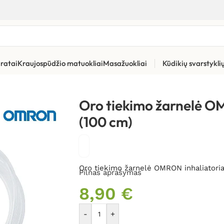
ratai
Kraujospūdžio matuokliai
Masažuokliai
Kūdikių svarstykl
iekimo žarnelė OMRON inhaliatoriams (100 cm)
Oro tiekimo žarnelė O
(100 cm)
Oro tiekimo žarnelė OMRON inhaliatoria
Pilnas aprašymas
8,90
€
-
+