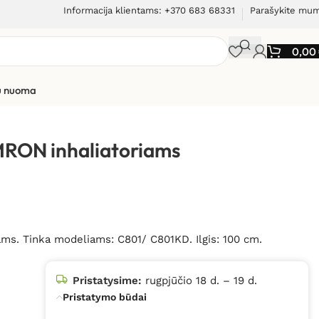
Informacija klientams: +370 683 68331
Parašykite mu
0,00
ių nuoma
MRON inhaliatoriams
ms. Tinka modeliams: C801/ C801KD. Ilgis: 100 cm.
Pristatysime:
rugpjūčio 18 d. – 19 d.
Pristatymo būdai