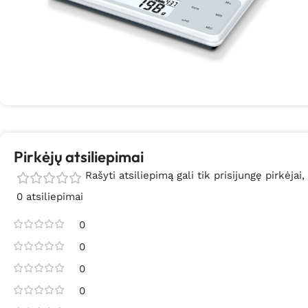
Pirkėjų atsiliepimai
Rašyti atsiliepimą gali tik prisijungę pirkėjai,
0 atsiliepimai
0
0
0
0