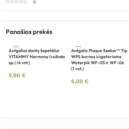
0
Panašios prekės
Antgaliai dantų šepetėliui
Antgalis Plaque Seeker™ Tip
VITAMMY Harmony (rožinės
WPS burnos irigatoriams
sp.) (4 vnt.)
Waterpik WF-05 ir WF-06
(1 vnt.)
5,90
€
6,00
€