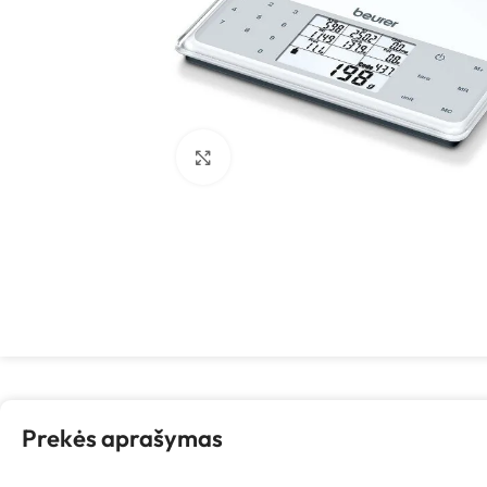
Spustelėkite, kad padidintumėte
Prekės aprašymas