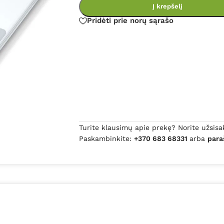
Į krepšelį
Pridėti prie norų sąrašo
Turite klausimų apie prekę? Norite užsisa
Paskambinkite:
+370 683 68331
arba
para