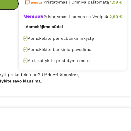
Pristatymas į Omniva paštomatą
1,99 €
Pristatymas į namus su Venipak
2,90 €
Apmokėjimo būdai
Apmokėkite per el.bankininkystę
Apmokėkite bankiniu pavedimu
Atsiskaitykite pristatymo metu
kyti prekę telefonu?
Užduoti klausimą
šykite savo klausimą.