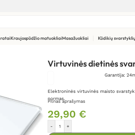
ratai
Kraujospūdžio matuokliai
Masažuokliai
Kūdikių svarstykl
atoriai
»
Virtuvinės dietinės svarstyklės Beurer DS61
Virtuvinės dietinės sva
Garantija: 24
Elektroninės virtuvinės maisto svarsty
normas.
Pilnas aprašymas
29,90
€
-
+