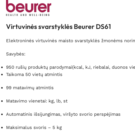
Virtuvinės svarstyklės Beurer DS61
Elektroninės virtuvinės maisto svarstyklės žmonėms norin
Savybės:
950 rušių produktų parodymai(kcal, kJ, riebalai, duonos vie
Taikoma 50 vietų atmintis
99 matavimų atmintis
Matavimo vienetai: kg, lb, st
Automatinis išsijungimas, viršyto svorio perspėjimas
Maksimalus svoris – 5 kg