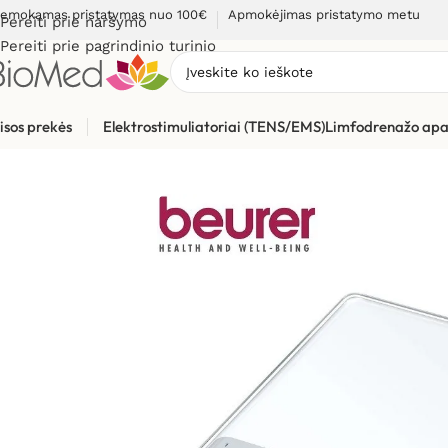
emokamas pristatymas nuo 100€
Apmokėjimas pristatymo metu
Pereiti prie naršymo
Pereiti prie pagrindinio turinio
isos prekės
Elektrostimuliatoriai (TENS/EMS)
Limfodrenažo apa
Pradžia
»
Sveikatos priežiūrai
»
Svarstyklės, kūno masės analiz