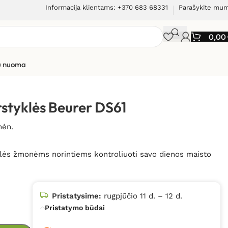
Informacija klientams: +370 683 68331
Parašykite mu
0,00
ių nuoma
rstyklės Beurer DS61
mėn.
klės žmonėms norintiems kontroliuoti savo dienos maisto
Pristatysime:
rugpjūčio 11 d. – 12 d.
Pristatymo būdai