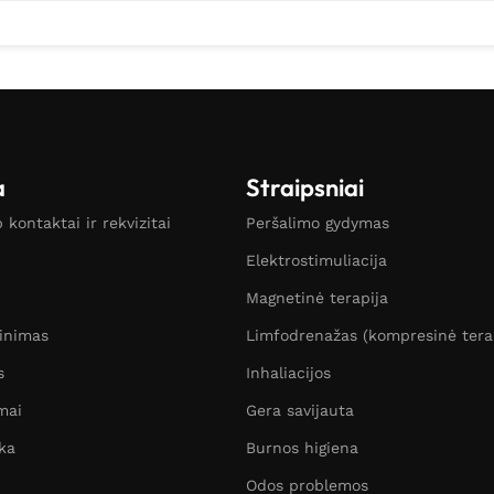
a
Straipsniai
kontaktai ir rekvizitai
Peršalimo gydymas
Elektrostimuliacija
Magnetinė terapija
žinimas
Limfodrenažas (kompresinė tera
s
Inhaliacijos
mai
Gera savijauta
ka
Burnos higiena
Odos problemos