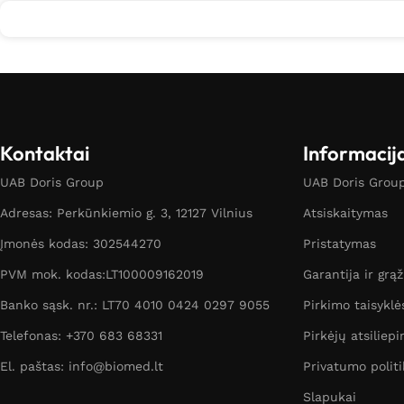
Kontaktai
Informacij
UAB Doris Group
UAB Doris Group 
Adresas: Perkūnkiemio g. 3, 12127 Vilnius
Atsiskaitymas
Įmonės kodas: 302544270
Pristatymas
PVM mok. kodas:LT100009162019
Garantija ir grą
Banko sąsk. nr.: LT70 4010 0424 0297 9055
Pirkimo taisyklė
Telefonas: +370 683 68331
Pirkėjų atsiliepi
El. paštas: info@biomed.lt
Privatumo politi
Slapukai