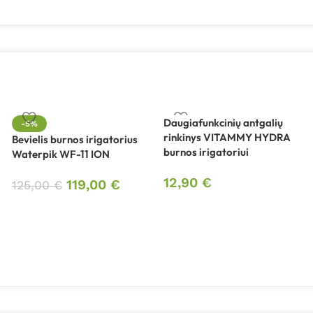
Daugiafunkcinių antgalių
-5%
rinkinys VITAMMY HYDRA
Bevielis burnos irigatorius
burnos irigatoriui
Waterpik WF-11 ION
12,90
€
119,00
€
125,00
€