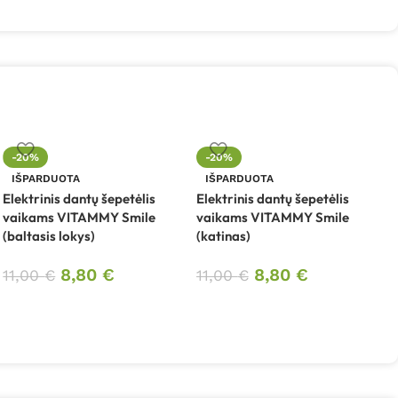
-20%
-20%
IŠPARDUOTA
IŠPARDUOTA
Elektrinis dantų šepetėlis
Elektrinis dantų šepetėlis
E
vaikams VITAMMY Smile
vaikams VITAMMY Smile
v
(baltasis lokys)
(katinas)
(
8,80
€
8,80
€
11,00
€
11,00
€
1