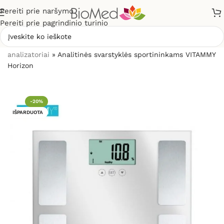
Pereiti prie naršymo
Pereiti prie pagrindinio turinio
Pradžia
»
Sveikatos priežiūrai
»
Svarstyklės, kūno masės
analizatoriai
»
Analitinės svarstyklės sportininkams VITAMMY
Horizon
-20%
IŠPARDUOTA