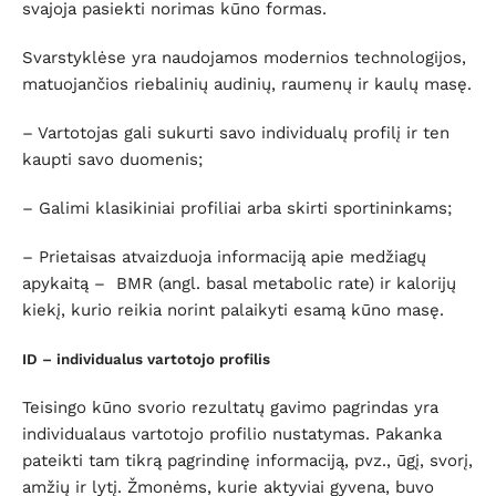
svajoja pasiekti norimas kūno formas.
Svarstyklėse yra naudojamos modernios technologijos,
matuojančios riebalinių audinių, raumenų ir kaulų masę.
– Vartotojas gali sukurti savo individualų profilį ir ten
kaupti savo duomenis;
– Galimi klasikiniai profiliai arba skirti sportininkams;
– Prietaisas atvaizduoja informaciją apie medžiagų
apykaitą – BMR (angl. basal metabolic rate) ir kalorijų
kiekį, kurio reikia norint palaikyti esamą kūno masę.
ID – individualus vartotojo profilis
Teisingo kūno svorio rezultatų gavimo pagrindas yra
individualaus vartotojo profilio nustatymas. Pakanka
pateikti tam tikrą pagrindinę informaciją, pvz., ūgį, svorį,
amžių ir lytį. Žmonėms, kurie aktyviai gyvena, buvo