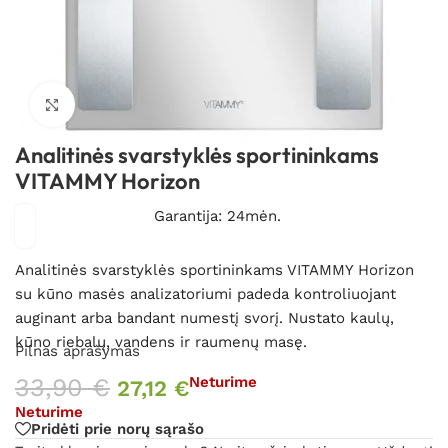
Spustelėkite, kad padidintumėte
Analitinės svarstyklės sportininkams
VITAMMY Horizon
Garantija: 24mėn.
Analitinės svarstyklės sportininkams VITAMMY Horizon
su kūno masės analizatoriumi padeda kontroliuojant
auginant arba bandant numestį svorį. Nustato kaulų,
kūno riebalų, vandens ir raumenų masę.
Pilnas aprašymas
33,90
€
Neturime
27,12
€
Neturime
Pridėti prie norų sąrašo