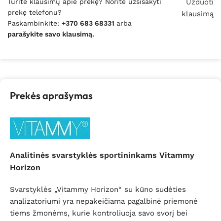
Turite klausimų apie prekę? Norite užsisakyti
Užduoti
prekę telefonu?
klausimą
Paskambinkite:
+370 683 68331
arba
parašykite savo klausimą.
Prekės aprašymas
Analitinės svarstyklės sportininkams Vitammy
Horizon
Svarstyklės „Vitammy Horizon“ su kūno sudėties
analizatoriumi yra nepakeičiama pagalbinė priemonė
tiems žmonėms, kurie kontroliuoja savo svorį bei