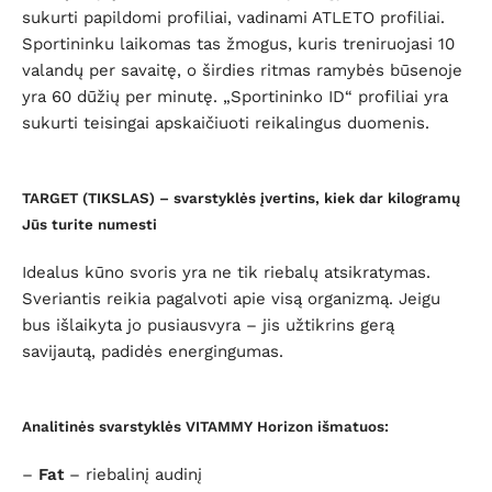
sukurti papildomi profiliai, vadinami ATLETO profiliai.
Sportininku laikomas tas žmogus, kuris treniruojasi 10
valandų per savaitę, o širdies ritmas ramybės būsenoje
yra 60 dūžių per minutę. „Sportininko ID“ profiliai yra
sukurti teisingai apskaičiuoti reikalingus duomenis.
TARGET (TIKSLAS) – svarstyklės įvertins, kiek dar kilogramų
Jūs turite numesti
Idealus kūno svoris yra ne tik riebalų atsikratymas.
Sveriantis reikia pagalvoti apie visą organizmą. Jeigu
bus išlaikyta jo pusiausvyra – jis užtikrins gerą
savijautą, padidės energingumas.
Analitinės svarstyklės VITAMMY Horizon išmatuos:
–
Fat
– riebalinį audinį