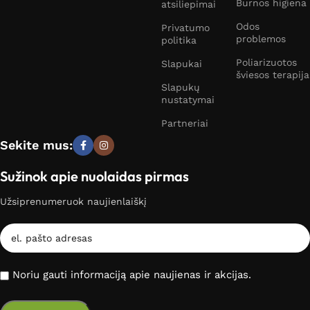
Burnos higiena
atsiliepimai
Odos
Privatumo
problemos
politika
Poliarizuotos
Slapukai
šviesos terapija
Slapukų
nustatymai
Partneriai
Sekite mus:
Sužinok apie nuolaidas pirmas
Užsiprenumeruok naujienlaiškį
Noriu gauti informaciją apie naujienas ir akcijas.