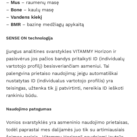
–
Mus
– raumenų masę
–
Bone
– kaulų masę
–
Vandens kiekį
–
BMR
– bazinę medžiagų apykaitą
SENSE ON technologija
Įjungus analitines svarstykles VITAMMY Horizon ir
pasisvėrus jos pačios bandys pritaikyti ID (individualų
vartotojo profilį) besisveriančiam asmeniui. Tai
palengvina prietaiso naudojimą: jeigu automatiškai
nustatytas ID (individualus vartotojo profilis) yra
teisingas, užtenka tik jį patvirtinti, nereikia ID ieškoti
rankiniu būdu.
Naudojimo patogumas
Vonios svarstyklės yra asmeninio naudojimo prietaisas,
todėl paprastai mes dalijamės juo tik su artimiausiais