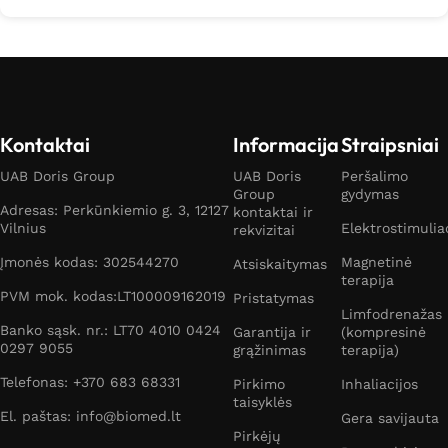
Kontaktai
Informacija
Straipsniai
UAB Doris Group
UAB Doris
Peršalimo
Group
gydymas
Adresas: Perkūnkiemio g. 3, 12127
kontaktai ir
Vilnius
Elektrostimulia
rekvizitai
Įmonės kodas: 302544270
Magnetinė
Atsiskaitymas
terapija
PVM mok. kodas:LT100009162019
Pristatymas
Limfodrenažas
Banko sąsk. nr.: LT70 4010 0424
Garantija ir
(kompresinė
0297 9055
grąžinimas
terapija)
Telefonas: +370 683 68331
Pirkimo
Inhaliacijos
taisyklės
El. paštas: info@biomed.lt
Gera savijauta
Pirkėjų