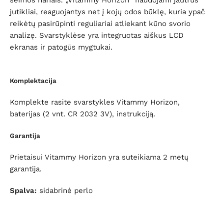
šeimos nariais. „Vitammy Horizon“ naudojami jautrūs
jutikliai, reaguojantys net į kojų odos būklę, kuria ypač
reikėtų pasirūpinti reguliariai atliekant kūno svorio
analizę. Svarstyklėse yra integruotas aiškus LCD
ekranas ir patogūs mygtukai.
Komplektacija
Komplekte rasite svarstykles Vitammy Horizon,
baterijas (2 vnt. CR 2032 3V), instrukciją.
Garantija
Prietaisui Vitammy Horizon yra suteikiama 2 metų
garantija.
Spalva:
sidabrinė perlo