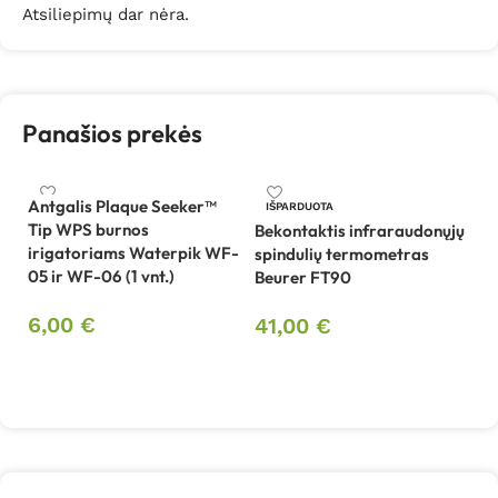
Atsiliepimų dar nėra.
Panašios prekės
Antgalis Plaque Seeker™
IŠPARDUOTA
Tip WPS burnos
Bekontaktis infraraudonųjų
Be
irigatoriams Waterpik WF-
spindulių termometras
W
05 ir WF-06 (1 vnt.)
Beurer FT90
1
6,00
€
41,00
€
Į krepšelį
Daugiau