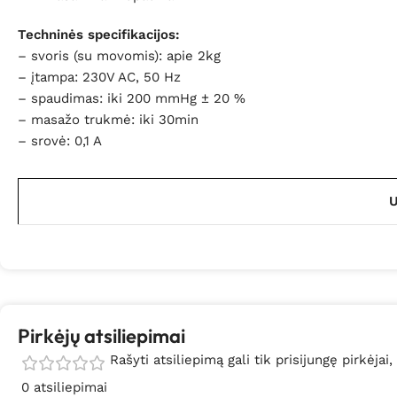
Techninės specifikacijos:
– svoris (su movomis): apie 2kg
– įtampa: 230V AC, 50 Hz
– spaudimas: iki 200 mmHg ± 20 %
– masažo trukmė: iki 30min
– srovė: 0,1 A
U
Pirkėjų atsiliepimai
Rašyti atsiliepimą gali tik prisijungę pirkėjai,
0 atsiliepimai