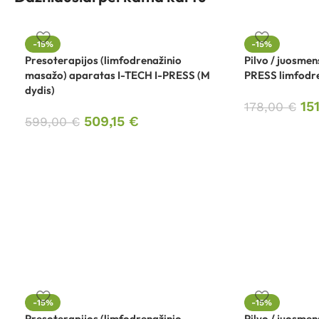
-15%
-15%
Presoterapijos (limfodrenažinio
Pilvo / juosmen
masažo) aparatas I-TECH I-PRESS (M
PRESS limfodr
dydis)
15
178,00
€
509,15
€
599,00
€
-15%
-15%
Presoterapijos (limfodrenažinio
Pilvo / juosmen