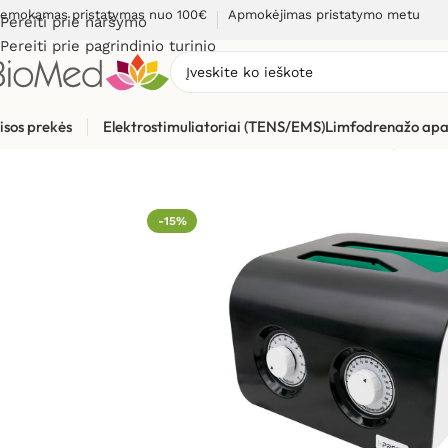
emokamas pristatymas nuo 100€
Apmokėjimas pristatymo metu
Pereiti prie naršymo
Pereiti prie pagrindinio turinio
isos prekės
Elektrostimuliatoriai (TENS/EMS)
Limfodrenažo apa
Pradžia
»
Masažuokliai
»
Limfodrenažiniai aparatai ir jų dalys
-15%