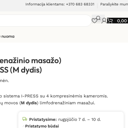
Informacija klientams: +370 683 68331
Parašykite mu
0,00
ių nuoma
sažo) aparatas I-TECH I-PRESS (M dydis)
renažinio masažo)
SS (M dydis)
 mėn.
ažo sistema I-PRESS su 4 kompresinėmis kameromis.
jų movos (
M dydis
) limfodrenažiniam masažui.
Pristatysime:
rugpjūčio 7 d. – 10 d.
Pristatymo būdai