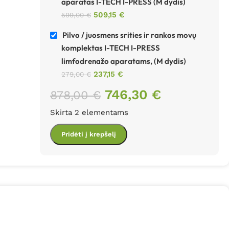
aparatas I-TECH I-PRESS (M dydis)
509,15
€
599,00
€
Pilvo / juosmens srities ir rankos movų
komplektas I-TECH I-PRESS
limfodrenažo aparatams, (M dydis)
237,15
€
279,00
€
746,30
€
878,00
€
Skirta 2 elementams
Pridėti į krepšelį