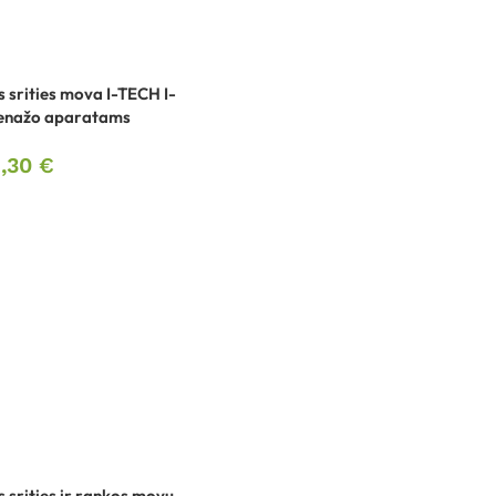
s srities mova I-TECH I-
enažo aparatams
1,30
€
s srities ir rankos movų