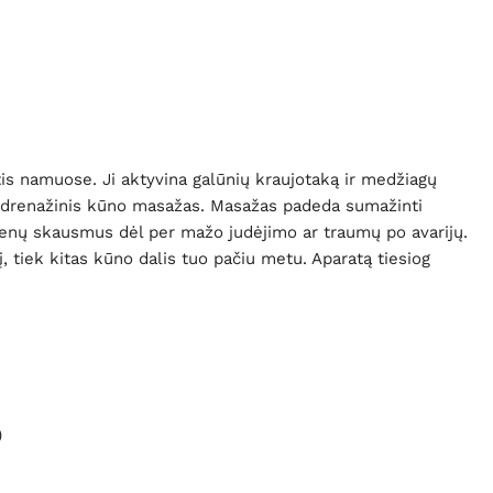
s namuose. Ji aktyvina galūnių kraujotaką ir medžiagų
mfodrenažinis kūno masažas. Masažas padeda sumažinti
umenų skausmus dėl per mažo judėjimo ar traumų po avarijų.
į, tiek kitas kūno dalis tuo pačiu metu. Aparatą tiesiog
)