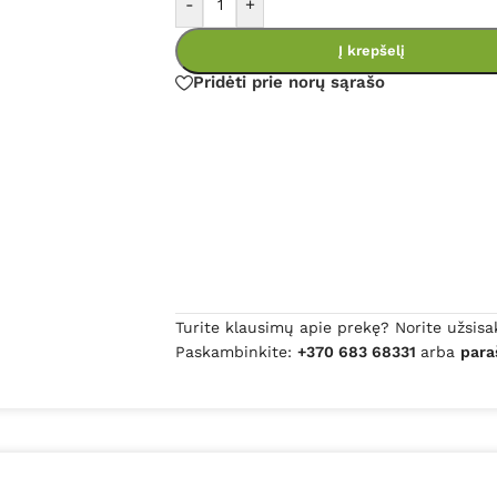
-
+
Į krepšelį
Pridėti prie norų sąrašo
Turite klausimų apie prekę? Norite užsisa
Paskambinkite:
+370 683 68331
arba
para