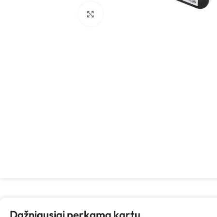
Spustelėkite, kad padidintumėte
Dažniausiai perkama kartu