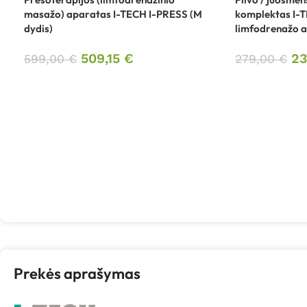
masažo) aparatas I-TECH I-PRESS (M
komplektas I-
dydis)
limfodrenažo a
509,15
€
23
599,00
€
279,00
€
Prekės aprašymas