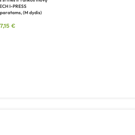
TECH I-PRESS
paratams, (M dydis)
7,15
€