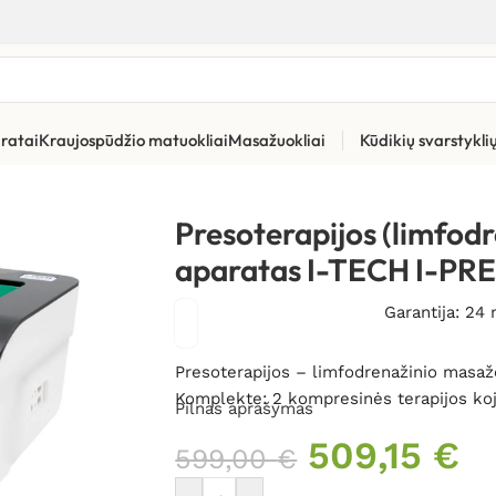
ratai
Kraujospūdžio matuokliai
Masažuokliai
Kūdikių svarstykl
»
Limfodrenažiniai aparatai
»
Presoterapijos (limfodrenažinio ma
Presoterapijos (limfod
aparatas I-TECH I-PRE
Garantija: 24
Presoterapijos – limfodrenažinio mas
Komplekte: 2 kompresinės terapijos ko
Pilnas aprašymas
509,15
€
599,00
€