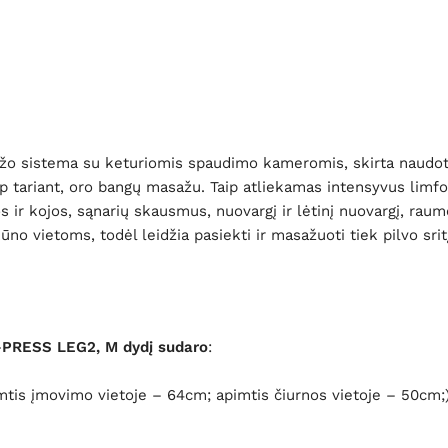
ažo sistema su keturiomis spaudimo kameromis, skirta naudoti
ip tariant, oro bangų masažu. Taip atliekamas intensyvus li
s ir kojos, sąnarių skausmus, nuovargį ir lėtinį nuovargį, ra
no vietoms, todėl leidžia pasiekti ir masažuoti tiek pilvo srit
I-PRESS LEG2, M dydį sudaro
:
mtis įmovimo vietoje – 64cm; apimtis čiurnos vietoje – 50cm;