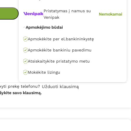
Pristatymas į namus su
Nemokamai
Venipak
Apmokėjimo būdai
Apmokėkite per el.bankininkystę
Apmokėkite bankiniu pavedimu
Atsiskaitykite pristatymo metu
Mokėkite lizingu
kyti prekę telefonu?
Užduoti klausimą
šykite savo klausimą.