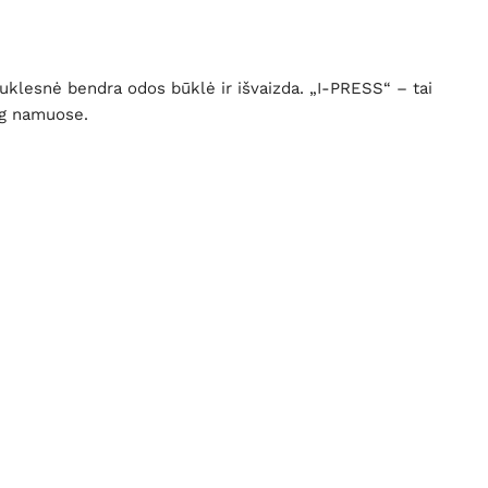
uklesnė bendra odos būklė ir išvaizda. „I-PRESS“ – tai
iog namuose.