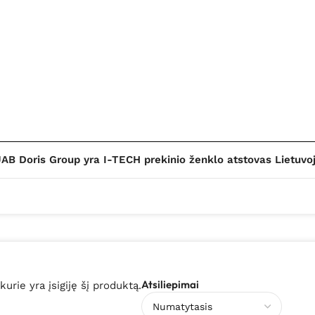
AB Doris Group yra I-TECH prekinio ženklo atstovas Lietuvo
Atsiliepimai
 kurie yra įsigiję šį produktą.