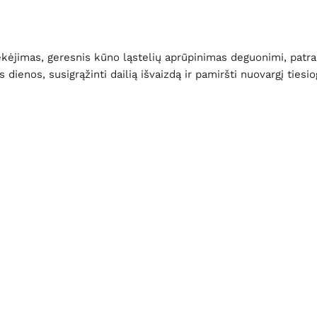
ekėjimas, geresnis kūno ląstelių aprūpinimas deguonimi, patra
s dienos, susigrąžinti dailią išvaizdą ir pamiršti nuovargį ties