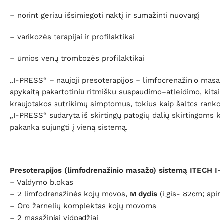
– norint geriau išsimiegoti naktį ir sumažinti nuovargį
– varikozės terapijai ir profilaktikai
– ūmios venų trombozės profilaktikai
„I-PRESS“ – naujoji presoterapijos – limfodrenažinio mas
apykaitą pakartotiniu ritmišku suspaudimo–atleidimo, kita
kraujotakos sutrikimų simptomus, tokius kaip šaltos ranko
„I-PRESS“ sudaryta iš skirtingų patogių dalių skirtingoms kū
pakanka sujungti į vieną sistemą.
Presoterapijos (limfodrenažinio masažo) sistemą ITECH 
– Valdymo blokas
– 2 limfodrenažinės kojų movos,
M dydis
(ilgis- 82cm; api
– Oro žarnelių komplektas kojų movoms
– 2 masažiniai vidpadžiai