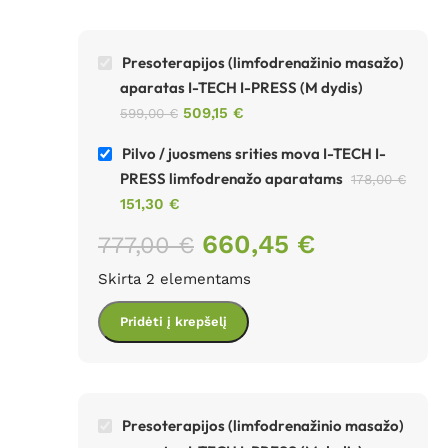
Presoterapijos (limfodrenažinio masažo)
aparatas I-TECH I-PRESS (M dydis)
509,15
€
599,00
€
Pilvo / juosmens srities mova I-TECH I-
PRESS limfodrenažo aparatams
178,00
€
151,30
€
660,45
€
777,00
€
Skirta 2 elementams
Pridėti į krepšelį
Presoterapijos (limfodrenažinio masažo)