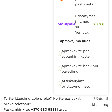
paštomatą
Pristatymas
į namus
2,90 €
su
Venipak
Apmokėjimo būdai
Apmokėkite per
el.bankininkystę
Apmokėkite bankiniu
pavedimu
Atsiskaitykite
pristatymo metu
Turite klausimų apie prekę? Norite užsisakyti
Užduoti
prekę telefonu?
klausimą
Paskambinkite:
+370 683 68331
arba