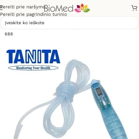
Pereiti prie naršymo
Pereiti prie pagrindinio turinio
Pradžia
»
Home
»
Šokdynė, kalorijų skaičiuoklė TANITA CJ-
688