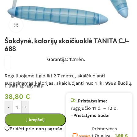
Spustelėkite, kad padidintumėte
Šokdynė, kalorijų skaičiuoklė TANITA CJ-
688
Garantija: 12mėn.
Reguliuojamo ilgio iki 2,7 metrų, skaičiuojanti
sudeginamas kalorijas, skaičiuojanti nuo 1 iki 9999 šuolių.
Pilnas aprašymas
38,80
€
Pristatysime:
-
+
rugpjūčio 11 d. – 12 d.
Pristatymo būdai
Į krepšelį
Pridėti prie norų sąrašo
Pristatymas
į Omniva
1,99 €