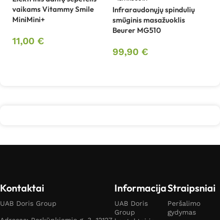
vaikams Vitammy Smile
Infraraudonųjų spindulių
LE
MiniMini+
smūginis masažuoklis
Be
Beurer MG510
P
11,00
€
99,90
€
3
Į krepšelį
Daugiau
Kontaktai
Informacija
Straipsniai
UAB Doris Group
UAB Doris
Peršalimo
Group
gydymas
Adresas: Perkūnkiemio g. 3, 12127