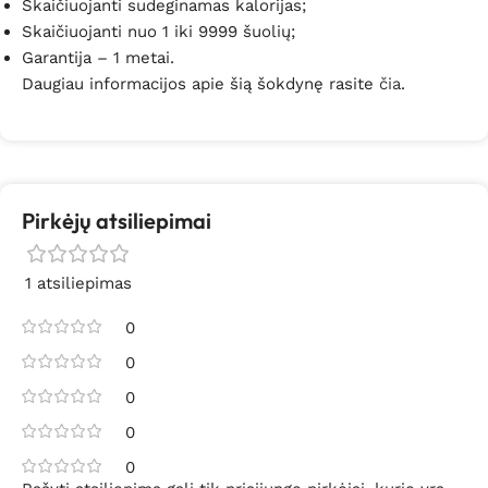
Skaičiuojanti sudeginamas kalorijas;
Skaičiuojanti nuo 1 iki 9999 šuolių;
Garantija – 1 metai.
Daugiau informacijos apie šią šokdynę rasite
čia
.
Pirkėjų atsiliepimai
1 atsiliepimas
0
0
0
0
0