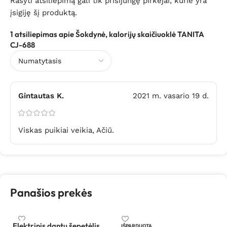
Rašyti atsiliepimą gali tik prisijungę pirkėjai, kurie yra
įsigiję šį produktą.
1 atsiliepimas apie
Šokdynė, kalorijų skaičiuoklė TANITA
CJ-688
Gintautas K.
2021 m. vasario 19 d.
Viskas puikiai veikia, Ačiū.
Panašios prekės
Elektrinis dantų šepetėlis
IŠPARDUOTA