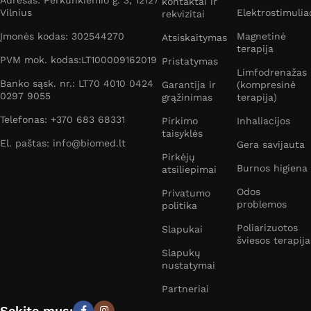
kontaktai ir
Vilnius
Elektrostimulia
rekvizitai
Įmonės kodas: 302544270
Magnetinė
Atsiskaitymas
terapija
PVM mok. kodas:LT100009162019
Pristatymas
Limfodrenažas
Banko sąsk. nr.: LT70 4010 0424
Garantija ir
(kompresinė
0297 9055
grąžinimas
terapija)
Telefonas: +370 683 68331
Pirkimo
Inhaliacijos
taisyklės
El. paštas: info@biomed.lt
Gera savijauta
Pirkėjų
Burnos higiena
atsiliepimai
Odos
Privatumo
problemos
politika
Poliarizuotos
Slapukai
šviesos terapija
Slapukų
nustatymai
Partneriai
Sekite mus: