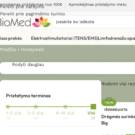
emokamas pristatymas nuo 100€
Apmokėjimas pristatymo metu
Pereiti prie naršymo
Pereiti prie pagrindinio turinio
Honeywell
isos prekės
Elektrostimuliatoriai (TENS/EMS)
Limfodrenažo apa
Pradžia
»
Honeywell
Rodyti daugiau
Rodomi visi rez
Pristatymo terminas
-10%
IŠPARDUOTA
1-2 d.d.
3-5 d.d.
6-10 d.d.
Visi
Drėgmės surink
(0)
(0)
(0)
(2)
Big