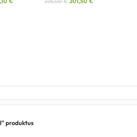
,10
€
301,50
€
335,00
€
ll" produktus