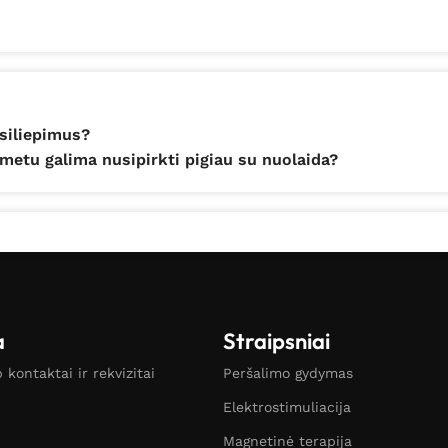
tsiliepimus?
metu galima nusipirkti pigiau su nuolaida?
a
Straipsniai
kontaktai ir rekvizitai
Peršalimo gydymas
Elektrostimuliacija
Magnetinė terapija