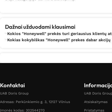
Dažnai užduodami klausimai
Kokios "Honeywell" prekės turi geriausius klientų a
Kokias kokybiškas "Honeywell" prekes dabar akcijų 
Kontaktai
Informacij
UAB Doris Group
UAB Doris Group 
Adresas: Perkūnkiemio g. 3, 12127 Vilnius
Atsiskaitymas
Įmonės kodas: 302544270
Pristatymas