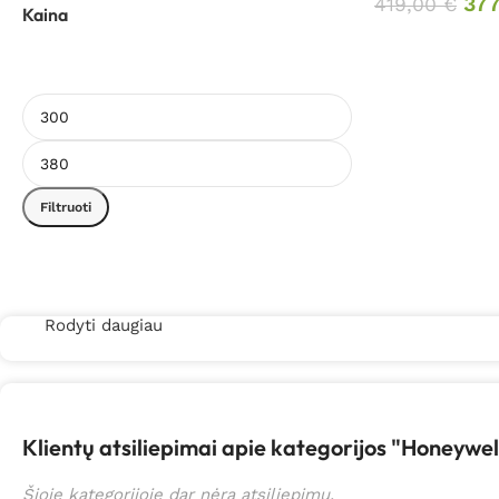
377
419,00
€
Kaina
Filtruoti
Rodyti daugiau
Klientų atsiliepimai apie kategorijos "Honeywe
Šioje kategorijoje dar nėra atsiliepimų.