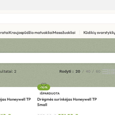
ratai
Kraujospūdžio matuokliai
Masažuokliai
Kūdikių svarstykl
ultatai: 2
Rodyti
20
40
60
-10%
IŠPARDUOTA
ėjas Honeywell TP
Drėgmės surinkėjas Honeywell TP
Small