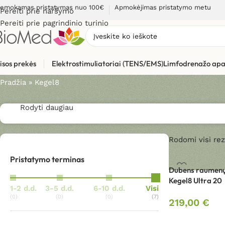
emokamas pristatymas nuo 100€
Apmokėjimas pristatymo metu
Pereiti prie naršymo
Pereiti prie pagrindinio turinio
Kegel8
isos prekės
Elektrostimuliatoriai (TENS/EMS)
Limfodrenažo apa
Pradžia
»
Kegel8
Rodyti daugiau
Rodomi visi rezu
Pristatymo terminas
Dubens raumenų 
Kegel8 Ultra 20
1-2 d.d.
3-5 d.d.
6-10 d.d.
Visi
(0)
(0)
(0)
(7)
219,00
€