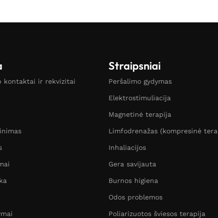
a
Straipsniai
kontaktai ir rekvizitai
Peršalimo gydymas
Elektrostimuliacija
Magnetinė terapija
žinimas
Limfodrenažas (kompresinė tera
s
Inhaliacijos
mai
Gera savijauta
ka
Burnos higiena
Odos problemos
ymai
Poliarizuotos šviesos terapija