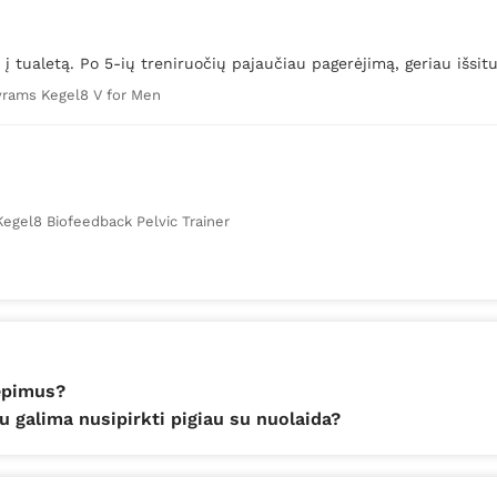
 tualetą. Po 5-ių treniruočių pajaučiau pagerėjimą, geriau išsitušt
yrams Kegel8 V for Men
egel8 Biofeedback Pelvic Trainer
iepimus?
 galima nusipirkti pigiau su nuolaida?