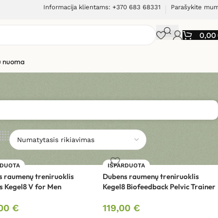
Informacija klientams: +370 683 68331
Parašykite mu
0,00
ių nuoma
RDUOTA
IŠPARDUOTA
 raumenų treniruoklis
Dubens raumenų treniruoklis
 Kegel8 V for Men
Kegel8 Biofeedback Pelvic Trainer
,00
€
119,00
€