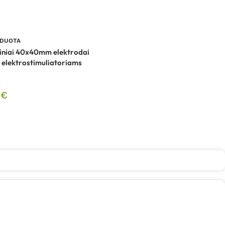
RDUOTA
iniai 40x40mm elektrodai
 elektrostimuliatoriams
0
€