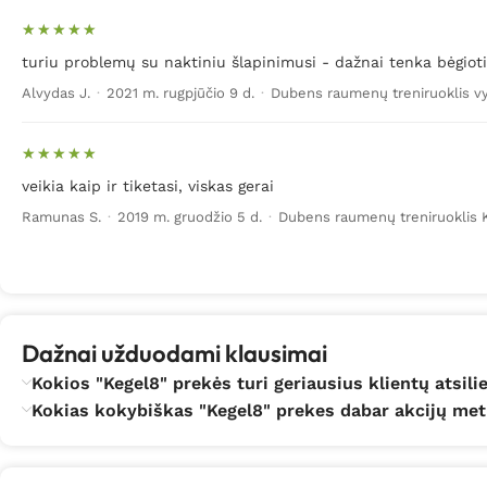
turiu problemų su naktiniu šlapinimusi - dažnai tenka bėgioti į
Alvydas J.
·
2021 m. rugpjūčio 9 d.
·
Dubens raumenų treniruoklis v
veikia kaip ir tiketasi, viskas gerai
Ramunas S.
·
2019 m. gruodžio 5 d.
·
Dubens raumenų treniruoklis K
Dažnai užduodami klausimai
Kokios "Kegel8" prekės turi geriausius klientų atsil
Kokias kokybiškas "Kegel8" prekes dabar akcijų metu