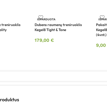
IŠPARDUOTA
IŠPA
treniruoklis
Dubens raumenų treniruoklis
Pakait
ality
Kegel8 Tight & Tone
Kegel8
(4vnt.)
179,00
€
9,0
produktus