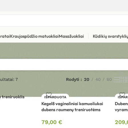
ratai
Kraujospūdžio matuokliai
Masažuokliai
Kūdikių svarstykl
ltatai: 7
Rodyti
20
40
60
treniruoklis
IŠPARDUOTA
IŠPA
Kegel8 vaginaliniai kamuoliukai
Dubens
dubens raumenų treniruotėms
vyrams
79,00
€
209