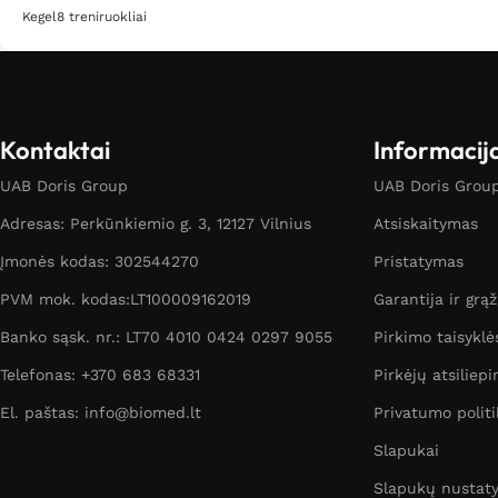
Kegel8 treniruokliai
Kontaktai
Informacij
UAB Doris Group
UAB Doris Group 
Adresas: Perkūnkiemio g. 3, 12127 Vilnius
Atsiskaitymas
Įmonės kodas: 302544270
Pristatymas
PVM mok. kodas:LT100009162019
Garantija ir grą
Banko sąsk. nr.: LT70 4010 0424 0297 9055
Pirkimo taisyklė
Telefonas: +370 683 68331
Pirkėjų atsiliepi
El. paštas: info@biomed.lt
Privatumo politi
Slapukai
Slapukų nustat