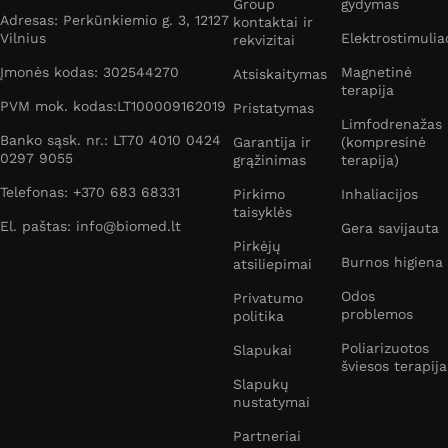
Group
gydymas
Adresas: Perkūnkiemio g. 3, 12127
kontaktai ir
Vilnius
Elektrostimulia
rekvizitai
Įmonės kodas: 302544270
Magnetinė
Atsiskaitymas
terapija
PVM mok. kodas:LT100009162019
Pristatymas
Limfodrenažas
Banko sąsk. nr.: LT70 4010 0424
Garantija ir
(kompresinė
0297 9055
grąžinimas
terapija)
Telefonas: +370 683 68331
Pirkimo
Inhaliacijos
taisyklės
El. paštas: info@biomed.lt
Gera savijauta
Pirkėjų
Burnos higiena
atsiliepimai
Odos
Privatumo
problemos
politika
Poliarizuotos
Slapukai
šviesos terapija
Slapukų
nustatymai
Partneriai