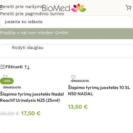
Pereiti prie naršymo
Pereiti prie pagrindinio turinio
nal von minden GmbH
Pradžia
»
nal von minden GmbH
Rodyti daugiau
Filtruoti
-50%
IŠPARDUOTA
Šlapimo tyrimų juostelės 10 SL
IŠPARDUOTA
N50 NADAL
Šlapimo tyrimų juostelės Nadal
Reactif Urinalysis N25 (25vnt)
13,50
€
17,50
€
35,00
€
Daugiau
Daugiau