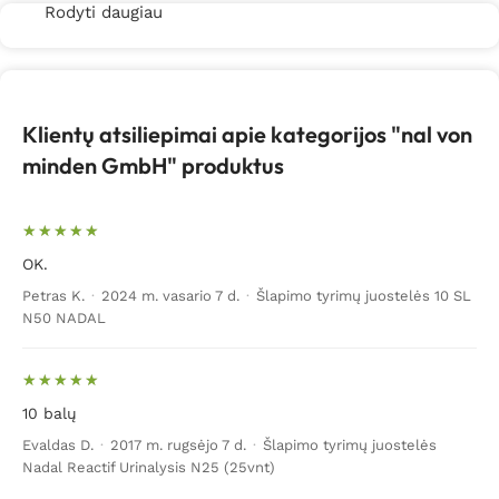
Rodyti daugiau
Klientų atsiliepimai apie kategorijos "nal von
minden GmbH" produktus
OK.
Petras K.
·
2024 m. vasario 7 d.
·
Šlapimo tyrimų juostelės 10 SL
N50 NADAL
10 balų
Evaldas D.
·
2017 m. rugsėjo 7 d.
·
Šlapimo tyrimų juostelės
Nadal Reactif Urinalysis N25 (25vnt)