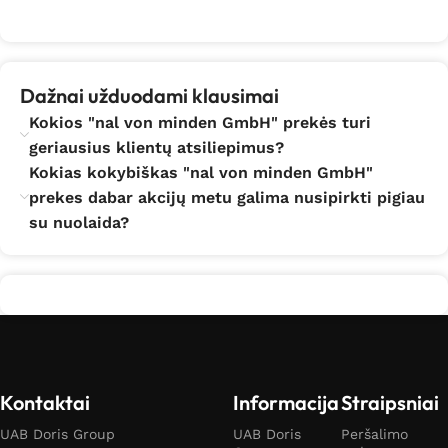
Dažnai užduodami klausimai
Kokios "nal von minden GmbH" prekės turi
geriausius klientų atsiliepimus?
Kokias kokybiškas "nal von minden GmbH"
prekes dabar akcijų metu galima nusipirkti pigiau
su nuolaida?
Kontaktai
Informacija
Straipsniai
UAB Doris Group
UAB Doris
Peršalimo