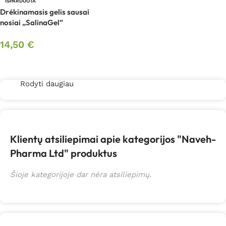
IŠPARDUOTA
Drėkinamasis gelis sausai
nosiai „SalinaGel”
14,50
€
Daugiau
Rodyti daugiau
Klientų atsiliepimai apie kategorijos "Naveh-
Pharma Ltd" produktus
Šioje kategorijoje dar nėra atsiliepimų.