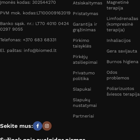
Įmonės kodas: 302544270
Magnetinė
Atsiskaitymas
terapija
PVM mok. kodas:LT100009162019
Pristatymas
Limfodrenažas
Banko sąsk. nr.: LT70 4010 0424
Garantija ir
(kompresinė
0297 9055
grąžinimas
terapija)
Telefonas: +370 683 68331
Pirkimo
Inhaliacijos
taisyklės
El. paštas: info@biomed.lt
Gera savijauta
Pirkėjų
Burnos higiena
atsiliepimai
Odos
Privatumo
problemos
politika
Poliarizuotos
Slapukai
šviesos terapija
Slapukų
nustatymai
Partneriai
Sekite mus:
Sužinok apie nuolaidas pirmas