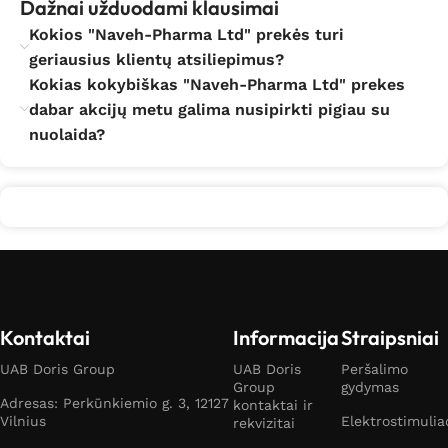
Dažnai užduodami klausimai
Kokios "Naveh-Pharma Ltd" prekės turi
geriausius klientų atsiliepimus?
Kokias kokybiškas "Naveh-Pharma Ltd" prekes
dabar akcijų metu galima nusipirkti pigiau su
nuolaida?
Kontaktai
Informacija
Straipsniai
UAB Doris Group
UAB Doris
Peršalimo
Group
gydymas
Adresas: Perkūnkiemio g. 3, 12127
kontaktai ir
Vilnius
Elektrostimulia
rekvizitai