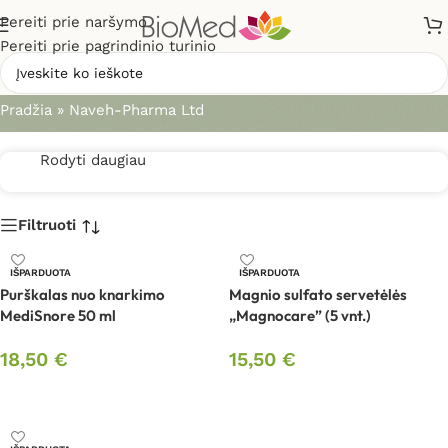
Pereiti prie naršymo
Pereiti prie pagrindinio turinio
Naveh-Pharma Ltd
Pradžia
»
Naveh-Pharma Ltd
Rodyti daugiau
Filtruoti
IŠPARDUOTA
IŠPARDUOTA
Purškalas nuo knarkimo
Magnio sulfato servetėlės
MediSnore 50 ml
„Magnocare” (5 vnt.)
18,50
€
15,50
€
Daugiau
Daugiau